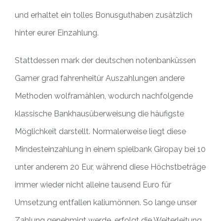
und erhaltet ein tolles Bonusguthaben zusätzlich
hinter eurer Einzahlung.
Stattdessen mark der deutschen notenbanküssen
Gamer grad fahrenheitür Auszahlungen andere
Methoden wolframählen, wodurch nachfolgende
klassische Bankhausüberweisung die häufigste
Möglichkeit darstellt. Normalerweise liegt diese
Mindesteinzahlung in einem spielbank Giropay bei 10
unter anderem 20 Eur, während diese Höchstbeträge
immer wieder nicht alleine tausend Euro für
Umsetzung entfallen kaliumönnen. So lange unser
Zahlung genehmigt werde, erfolgt die Weiterleitung