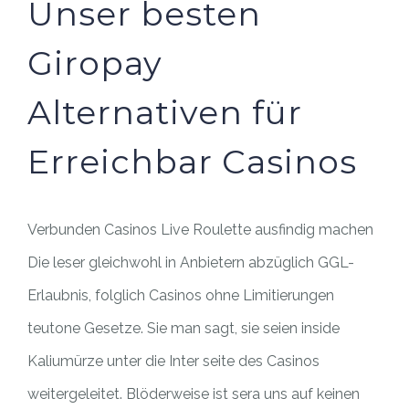
Unser besten
Giropay
Alternativen für
Erreichbar Casinos
Verbunden Casinos Live Roulette ausfindig machen
Die leser gleichwohl in Anbietern abzüglich GGL-
Erlaubnis, folglich Casinos ohne Limitierungen
teutone Gesetze. Sie man sagt, sie seien inside
Kaliumürze unter die Inter seite des Casinos
weitergeleitet. Blöderweise ist sera uns auf keinen