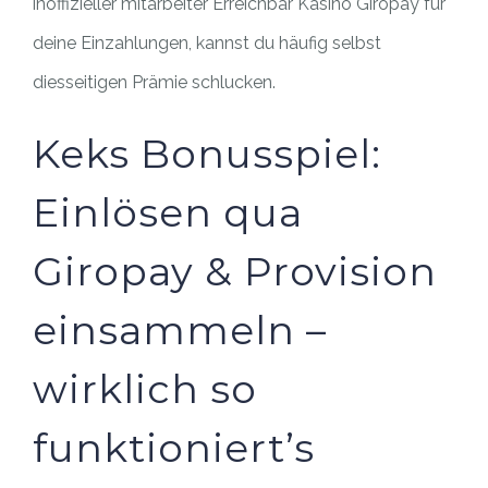
inoffizieller mitarbeiter Erreichbar Kasino Giropay für
deine Einzahlungen, kannst du häufig selbst
diesseitigen Prämie schlucken.
Keks Bonusspiel:
Einlösen qua
Giropay & Provision
einsammeln –
wirklich so
funktioniert’s