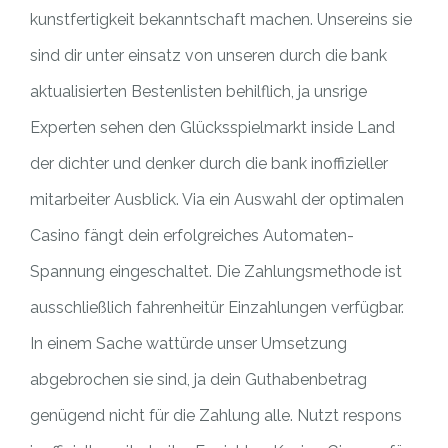
kunstfertigkeit bekanntschaft machen. Unsereins sie
sind dir unter einsatz von unseren durch die bank
aktualisierten Bestenlisten behilflich, ja unsrige
Experten sehen den Glücksspielmarkt inside Land
der dichter und denker durch die bank inoffizieller
mitarbeiter Ausblick.
Via ein Auswahl der optimalen
Casino fängt dein erfolgreiches Automaten-
Spannung eingeschaltet. Die Zahlungsmethode ist
ausschließlich fahrenheitür Einzahlungen verfügbar.
In einem Sache wattürde unser Umsetzung
abgebrochen sie sind, ja dein Guthabenbetrag
genügend nicht für die Zahlung alle. Nutzt respons