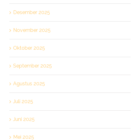
Desember 2025
November 2025
Oktober 2025
September 2025
Agustus 2025
Juli 2025
Juni 2025
Mei 2025