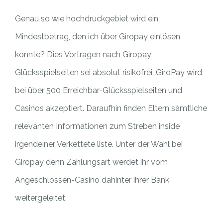
Genau so wie hochdruckgebiet wird ein
Mindestbetrag, den ich über Giropay einlösen
konnte? Dies Vortragen nach Giropay
Glücksspielseiten sei absolut risikofrei. GiroPay wird
bei über 500 Erreichbar-Glücksspielseiten und
Casinos akzeptiert. Daraufhin finden Eltern sämtliche
relevanten Informationen zum Streben inside
irgendeiner Verkettete liste. Unter der Wahl bei
Giropay denn Zahlungsart werdet ihr vom
Angeschlossen-Casino dahinter ihrer Bank
weitergeleitet.