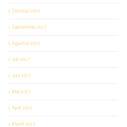
Oktober 2017
September 2017
Agustus 2017
Juli 2017
Juni 2017
Mei 2017
April 2017
Maret 2017