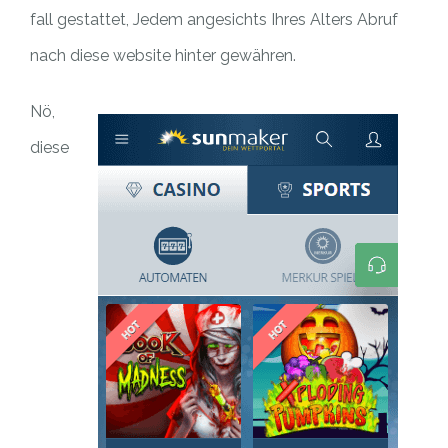
fall gestattet, Jedem angesichts Ihres Alters Abruf
nach diese website hinter gewähren.
Nö,
diese