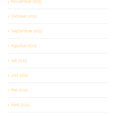
November 2015
Oktober 2015
September 2015
Agustus 2015
Juli 2015
Juni 2015
Mei 2015
April 2015