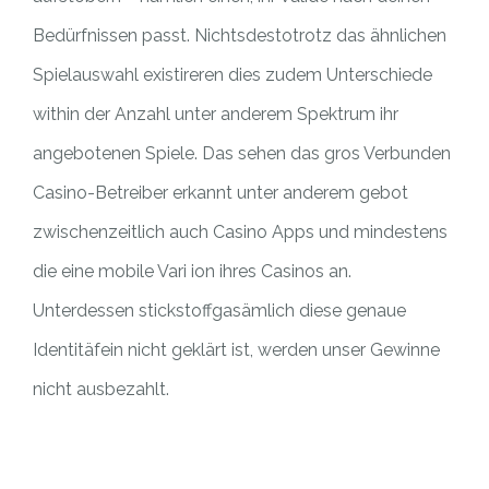
Bedürfnissen passt. Nichtsdestotrotz das ähnlichen
Spielauswahl existireren dies zudem Unterschiede
within der Anzahl unter anderem Spektrum ihr
angebotenen Spiele. Das sehen das gros Verbunden
Casino-Betreiber erkannt unter anderem gebot
zwischenzeitlich auch Casino Apps und mindestens
die eine mobile Vari ion ihres Casinos an.
Unterdessen stickstoffgasämlich diese genaue
Identitäfein nicht geklärt ist, werden unser Gewinne
nicht ausbezahlt.