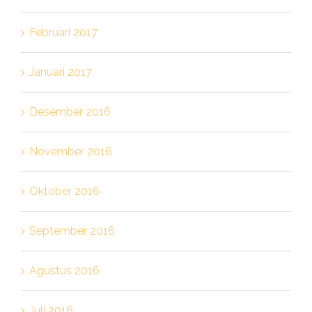
Februari 2017
Januari 2017
Desember 2016
November 2016
Oktober 2016
September 2016
Agustus 2016
Juli 2016