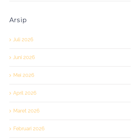
Arsip
Juli 2026
Juni 2026
Mei 2026
April 2026
Maret 2026
Februari 2026