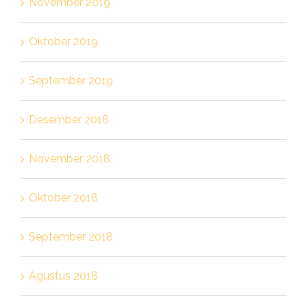
November 2019
Oktober 2019
September 2019
Desember 2018
November 2018
Oktober 2018
September 2018
Agustus 2018