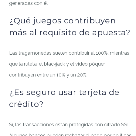
generadas con él.
¿Qué juegos contribuyen
más al requisito de apuesta?
Las tragamonedas suelen contribuir al 100%, mientras
que la ruleta, el blackjack y el video póquer
contribuyen entre un 10% y un 20%.
¿Es seguro usar tarjeta de
crédito?
Sí, las transacciones están protegidas con cifrado SSL.
Algunos bancos pueden rechazar el pago por políticas