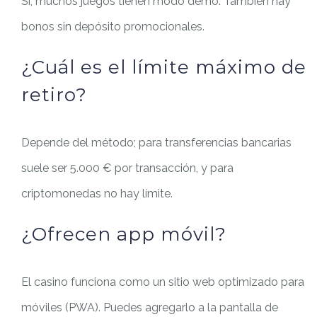
Sí, muchos juegos tienen modo demo. También hay
bonos sin depósito promocionales.
¿Cuál es el límite máximo de
retiro?
Depende del método; para transferencias bancarias
suele ser 5.000 € por transacción, y para
criptomonedas no hay límite.
¿Ofrecen app móvil?
El casino funciona como un sitio web optimizado para
móviles (PWA). Puedes agregarlo a la pantalla de