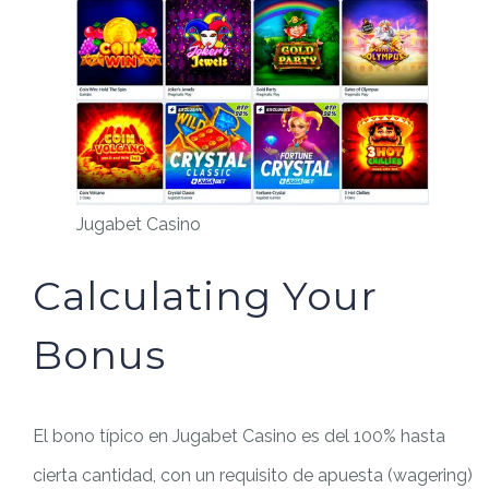
Jugabet Casino
Calculating Your
Bonus
El bono típico en Jugabet Casino es del 100% hasta
cierta cantidad, con un requisito de apuesta (wagering)