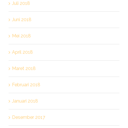
Juli 2018
Juni 2018
Mei 2018
April 2018
Maret 2018
Februari 2018
Januari 2018
Desember 2017