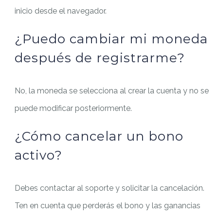
inicio desde el navegador.
¿Puedo cambiar mi moneda
después de registrarme?
No, la moneda se selecciona al crear la cuenta y no se
puede modificar posteriormente.
¿Cómo cancelar un bono
activo?
Debes contactar al soporte y solicitar la cancelación.
Ten en cuenta que perderás el bono y las ganancias