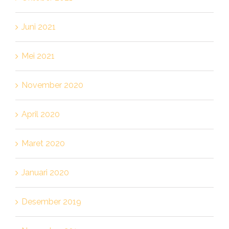
Juni 2021
Mei 2021
November 2020
April 2020
Maret 2020
Januari 2020
Desember 2019