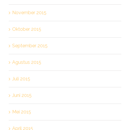
November 2015
Oktober 2015
September 2015
Agustus 2015
Juli 2015
Juni 2015
Mei 2015
April 2015