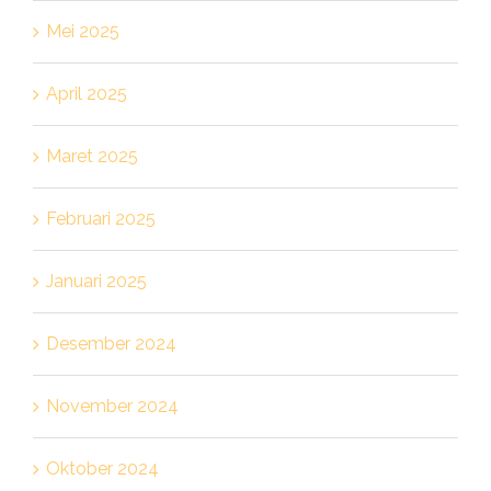
Mei 2025
April 2025
Maret 2025
Februari 2025
Januari 2025
Desember 2024
November 2024
Oktober 2024