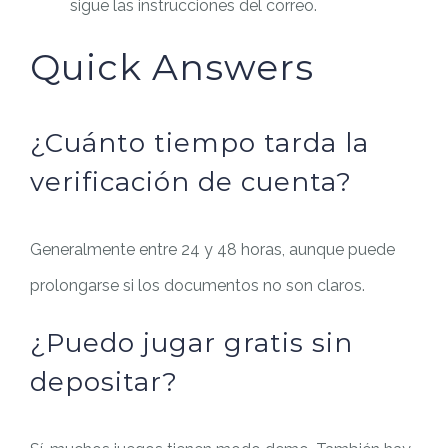
sigue las instrucciones del correo.
Quick Answers
¿Cuánto tiempo tarda la
verificación de cuenta?
Generalmente entre 24 y 48 horas, aunque puede
prolongarse si los documentos no son claros.
¿Puedo jugar gratis sin
depositar?