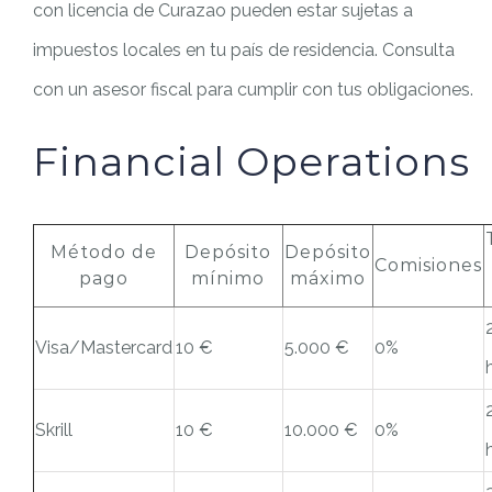
con licencia de Curazao pueden estar sujetas a
impuestos locales en tu país de residencia. Consulta
con un asesor fiscal para cumplir con tus obligaciones.
Financial Operations
Método de
Depósito
Depósito
Comisiones
pago
mínimo
máximo
Visa/Mastercard
10 €
5.000 €
0%
Skrill
10 €
10.000 €
0%