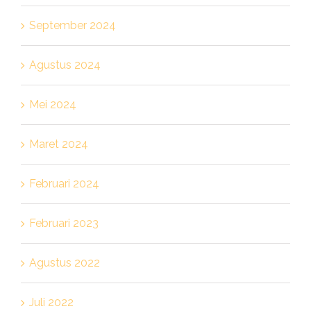
September 2024
Agustus 2024
Mei 2024
Maret 2024
Februari 2024
Februari 2023
Agustus 2022
Juli 2022