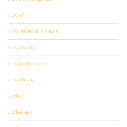
1win fr
1WIN Official In Russia
1win Turkiye
1win uzbekistan
1winRussia
1xbet
1xbet apk