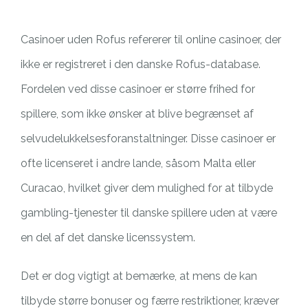
Casinoer uden Rofus refererer til online casinoer, der
ikke er registreret i den danske Rofus-database.
Fordelen ved disse casinoer er større frihed for
spillere, som ikke ønsker at blive begrænset af
selvudelukkelsesforanstaltninger. Disse casinoer er
ofte licenseret i andre lande, såsom Malta eller
Curacao, hvilket giver dem mulighed for at tilbyde
gambling-tjenester til danske spillere uden at være
en del af det danske licenssystem.
Det er dog vigtigt at bemærke, at mens de kan
tilbyde større bonuser og færre restriktioner, kræver