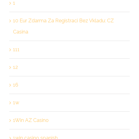
1
10 Eur Zdarma Za Registraci Bez Vkladu: CZ
Casina
111
12
16
1w
1Win AZ Casino
1win casino spanish