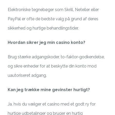
Elektroniske tegnebøger som Skrill, Neteller eller
PayPal er ofte de bedste valg på grund af deres
sikkerhed og hurtige behandlingstider.
Hvordan sikrer jeg min casino konto?
Brug stærke adgangskoder, to-faktor-godkendelse,
og sikre enheder for at beskytte din konto mod
uautoriseret adgang.
Kan jeg trække mine gevinster hurtigt?
Ja, hvis du vælger et casino med et godt ry for
hurtige udbetalinger og bruger en hurtig