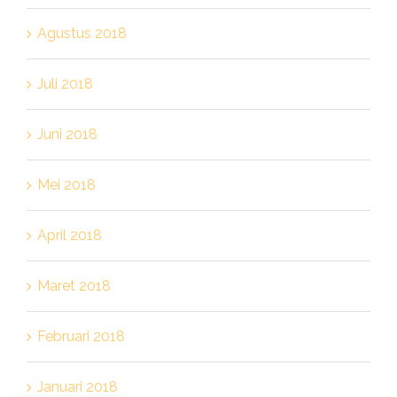
Agustus 2018
Juli 2018
Juni 2018
Mei 2018
April 2018
Maret 2018
Februari 2018
Januari 2018