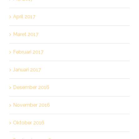
April 2017
Maret 2017
Februari 2017
Januari 2017
Desember 2016
November 2016
Oktober 2016