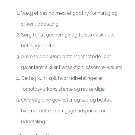
Vælg et casino med et godt ry for hurtig og
sikker udbetaling.
Sørg for at gennemgå og forstå casinoets
betalingspolitik.
Anvend populære betalingsmetoder, der
garanterer sikker transaktion, såsom e-wallets.
Deltag kun i spil, hvor udbetalinger er
forholdsvis konsistente og retfærdige.
Overvåg dine gevinster og tab og beslut,
hvornår det er det rigtige tidspunkt for
udbetaling.