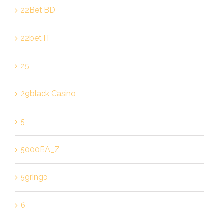
22Bet BD
22bet IT
25
29black Casino
5
5000BA_Z
5gringo
6