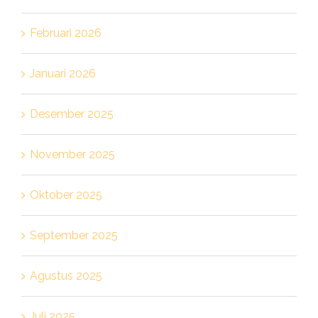
Februari 2026
Januari 2026
Desember 2025
November 2025
Oktober 2025
September 2025
Agustus 2025
Juli 2025