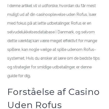
I denne artikel vil vi udforske, hvordan du får mest
muligt ud af din casinooplevelse uden Rofus, især
med fokus på at lette udbetalinger. Rofus er en
selvudelukkelsesdatabase i Danmark, og selvom
dette værktøj kan være meget effektivt for mange
spillere, kan nogle vælge at spille udenom Rofus-
systemet. Hvis du ønsker at lære om de bedste tips
og strategier for smidige udbetalinger, er denne
guide for dig.
Forståelse af Casino
Uden Rofus