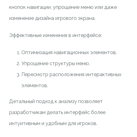
кнопок навигации, упрощение меню или даже
изменение дизайна игрового экрана.
Эффективные изменения в интерфейсе:
Оптимизация навигационных элементов.
Упрощение структуры меню.
Пересмотр расположения интерактивных
элементов.
Детальный подход к анализу позволяет
разработчикам делать интерфейс более
интуитивным и удобным для игроков.