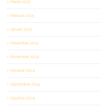
Maret 2025
Februari 2025
Januari 2025
Desember 2024
November 2024
Oktober 2024
September 2024
Agustus 2024