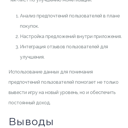
Анализ предпочтений пользователей в плане
покупок.
Настройка предложений внутри приложения.
Интеграция отзывов пользователей для
улучшения.
Использование данных для понимания
предпочтений пользователей помогает не только
вывести игру на новый уровень, но и обеспечить
постоянный доход.
Выводы