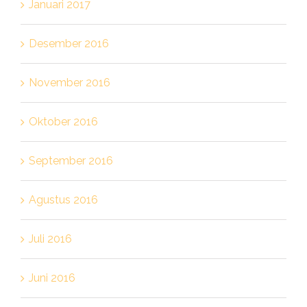
Januari 2017
Desember 2016
November 2016
Oktober 2016
September 2016
Agustus 2016
Juli 2016
Juni 2016