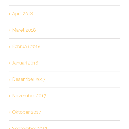
April 2018
Maret 2018
Februari 2018
Januari 2018
Desember 2017
November 2017
Oktober 2017
September 2017