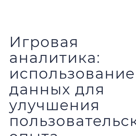
PILAR MEDIA
CERITA SOS
PILAR PELAYANAN KEMASYARAKATAN
AGENDA SOS
Игровая
аналитика:
использование
данных для
улучшения
пользовательс