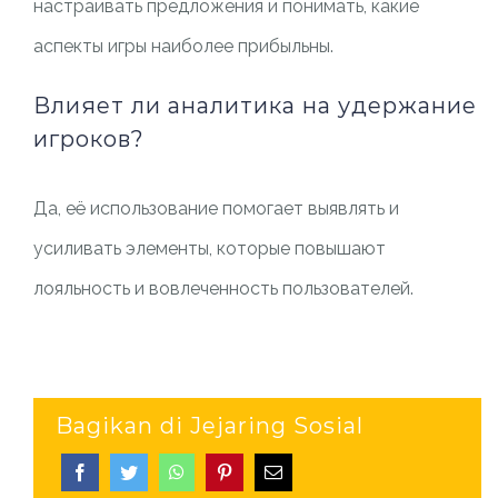
настраивать предложения и понимать, какие
аспекты игры наиболее прибыльны.
Влияет ли аналитика на удержание
игроков?
Да, её использование помогает выявлять и
усиливать элементы, которые повышают
лояльность и вовлеченность пользователей.
Bagikan di Jejaring Sosial