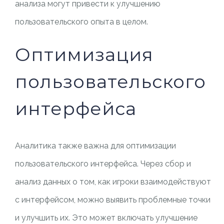
анализа могут привести к улучшению
пользовательского опыта в целом.
Оптимизация
пользовательского
интерфейса
Аналитика также важна для оптимизации
пользовательского интерфейса. Через сбор и
анализ данных о том, как игроки взаимодействуют
с интерфейсом, можно выявить проблемные точки
и улучшить их. Это может включать улучшение