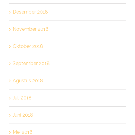
Desember 2018
November 2018
Oktober 2018
September 2018
Agustus 2018
Juli 2018
Juni 2018
Mei 2018