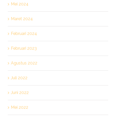
Mei 2024
Maret 2024
Februari 2024
Februari 2023
Agustus 2022
Juli 2022
Juni 2022
Mei 2022