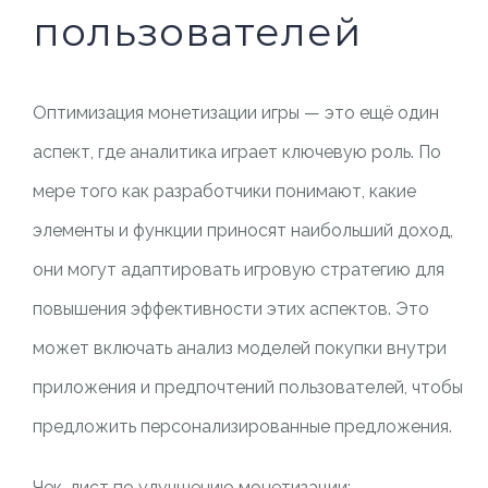
пользователей
Оптимизация монетизации игры — это ещё один
аспект, где аналитика играет ключевую роль. По
мере того как разработчики понимают, какие
элементы и функции приносят наибольший доход,
они могут адаптировать игровую стратегию для
повышения эффективности этих аспектов. Это
может включать анализ моделей покупки внутри
приложения и предпочтений пользователей, чтобы
предложить персонализированные предложения.
Чек-лист по улучшению монетизации: