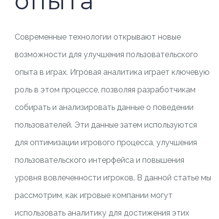
опыта
Современные технологии открывают новые
возможности для улучшения пользовательского
опыта в играх. Игровая аналитика играет ключевую
роль в этом процессе, позволяя разработчикам
собирать и анализировать данные о поведении
пользователей. Эти данные затем используются
для оптимизации игрового процесса, улучшения
пользовательского интерфейса и повышения
уровня вовлеченности игроков. В данной статье мы
рассмотрим, как игровые компании могут
использовать аналитику для достижения этих