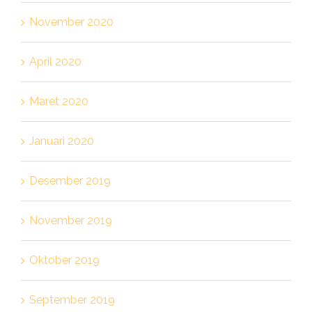
November 2020
April 2020
Maret 2020
Januari 2020
Desember 2019
November 2019
Oktober 2019
September 2019