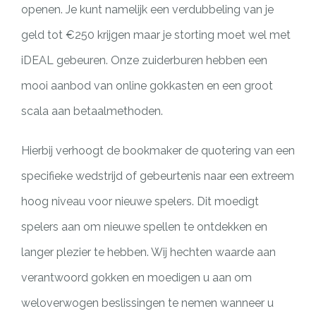
openen. Je kunt namelijk een verdubbeling van je
geld tot €250 krijgen maar je storting moet wel met
iDEAL gebeuren. Onze zuiderburen hebben een
mooi aanbod van online gokkasten en een groot
scala aan betaalmethoden.
Hierbij verhoogt de bookmaker de quotering van een
specifieke wedstrijd of gebeurtenis naar een extreem
hoog niveau voor nieuwe spelers. Dit moedigt
spelers aan om nieuwe spellen te ontdekken en
langer plezier te hebben. Wij hechten waarde aan
verantwoord gokken en moedigen u aan om
weloverwogen beslissingen te nemen wanneer u