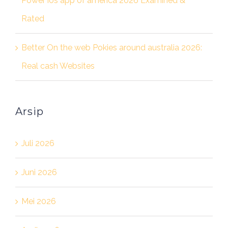
Power ios app of america 2026 Examined &
Rated
Better On the web Pokies around australia 2026:
Real cash Websites
Arsip
Juli 2026
Juni 2026
Mei 2026