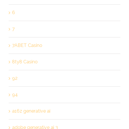
6
7
7ABET Casino
8ty8 Casino
92
94
a16z generative ai
adobe generative ai 3