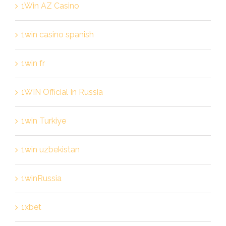
1Win AZ Casino
1win casino spanish
1win fr
1WIN Official In Russia
1win Turkiye
1win uzbekistan
1winRussia
1xbet