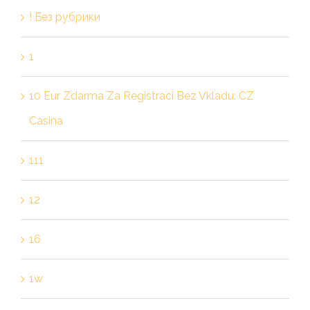
! Без рубрики
1
10 Eur Zdarma Za Registraci Bez Vkladu: CZ
Casina
111
12
16
1w