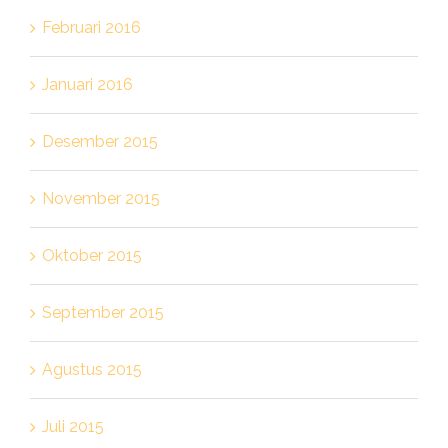
Februari 2016
Januari 2016
Desember 2015
November 2015
Oktober 2015
September 2015
Agustus 2015
Juli 2015