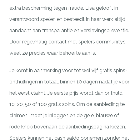
extra bescherming tegen fraude. Lisa gelooft in
verantwoord spelen en besteedt in haar werk altijd
aandacht aan transparantie en verslavingspreventie.
Door regelmatig contact met spelers community’s
weet ze precies waar behoefte aan is.
Je komt in aanmerking voor tot wel vijf gratis spins-
onthullingen in totaal, binnen 10 dagen nadat je voor
het eerst claimt. Je eerste prijs wordt dan onthuld;
10, 20, 50 of 100 gratis spins. Om de aanbieding te
claimen, moet je inloggen en de gele, blauwe of
rode knop bovenaan de aanbiedingspagina kiezen.
Spelers kunnen het cash saldo opnemen zonder het