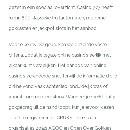
gezet in een speciaal overzicht. Casino 777 heeft
ruimn 800 klassieke fruitautomaten, moderne
gokkasten en jackpot slots in het aanbod.
Voor elke review gebruiken we dezelfde vaste
criteria, zodat je legale online casino’s eerlijk met
elkaar kunt vergelijken. Het aanbod van online
casino’s veranderde snel, terwijl de informatie die je
online vond vaak achterliep, onduidelijk was of
vooral commercieel klonk. Wanneer je merkt dat je
gokgedrag uit de hand loopt, kun je ervoor kiezen
jezelf te registreren bij CRUKS. Dan staan
organisaties zoals AGOG en Open Over Gokken