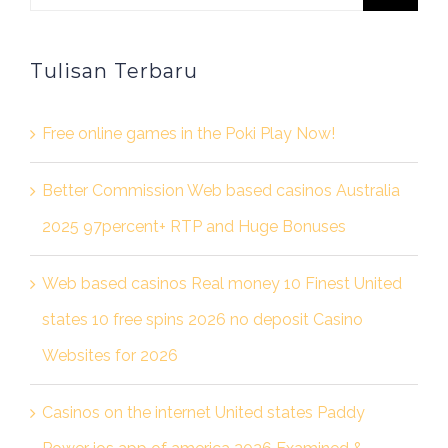
for:
Tulisan Terbaru
Free online games in the Poki Play Now!
Better Commission Web based casinos Australia
2025 97percent+ RTP and Huge Bonuses
Web based casinos Real money 10 Finest United
states 10 free spins 2026 no deposit Casino
Websites for 2026
Casinos on the internet United states Paddy