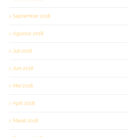
September 2018
Agustus 2018
Juli 2018
Juni 2018
Mei 2018
April 2018
Maret 2018