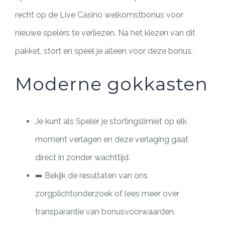
recht op de Live Casino welkomstbonus voor
nieuwe spelers te verliezen. Na het kiezen van dit
pakket, stort en speel je alleen voor deze bonus.
Moderne gokkasten
Je kunt als Speler je stortingslimiet op elk
moment verlagen en deze verlaging gaat
direct in zonder wachttijd.
➡️ Bekijk de resultaten van ons
zorgplichtonderzoek of lees meer over
transparantie van bonusvoorwaarden.