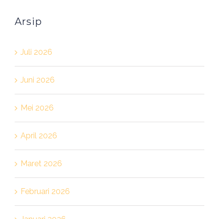
Arsip
Juli 2026
Juni 2026
Mei 2026
April 2026
Maret 2026
Februari 2026