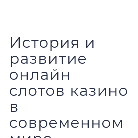
PILAR MEDIA
CERITA SOS
PILAR PELAYANAN KEMASYARAKATAN
AGENDA SOS
История и
развитие
онлайн
слотов казино
в
современном