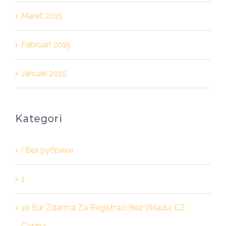
Maret 2015
Februari 2015
Januari 2015
Kategori
! Без рубрики
1
10 Eur Zdarma Za Registraci Bez Vkladu: CZ
Casina