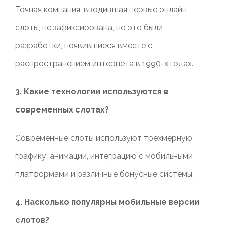
Точная компания, вводившая первые онлайн
слоты, не зафиксирована, но это были
разработки, появившиеся вместе с
распространением интернета в 1990-х годах.
3. Какие технологии используются в
современных слотах?
Современные слоты используют трехмерную
графику, анимации, интеграцию с мобильными
платформами и различные бонусные системы.
4. Насколько популярны мобильные версии
слотов?