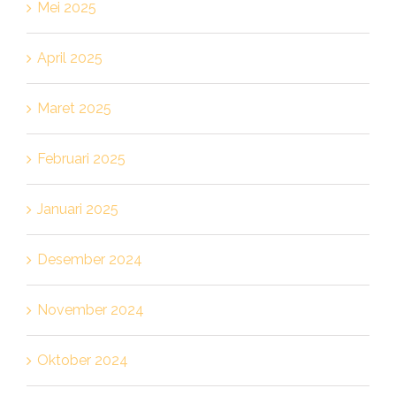
Mei 2025
April 2025
Maret 2025
Februari 2025
Januari 2025
Desember 2024
November 2024
Oktober 2024