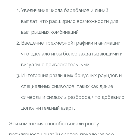
Увеличение числа барабанов и линий
выплат, что расширило возможности для
выигрышных комбинаций.
Введение трехмерной графики и анимации,
что сделало игры более захватывающими и
визуально привлекательными.
Интеграция различных бонусных раундов и
специальных символов, таких как дикие
символы и символы разброса, что добавило
дополнительный азарт.
Эти изменения способствовали росту
популярности онлайн слотов, привлекая все