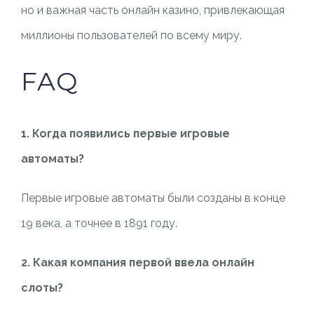
но и важная часть онлайн казино, привлекающая
миллионы пользователей по всему миру.
FAQ
1. Когда появились первые игровые
автоматы?
Первые игровые автоматы были созданы в конце
19 века, а точнее в 1891 году.
2. Какая компания первой ввела онлайн
слоты?