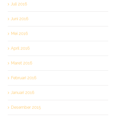
Juli 2016
Juni 2016
Mei 2016
April 2016
Maret 2016
Februari 2016
Januari 2016
Desember 2015