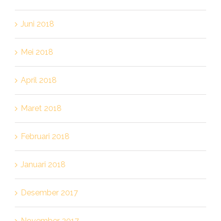
Juni 2018
Mei 2018
April 2018
Maret 2018
Februari 2018
Januari 2018
Desember 2017
November 2017