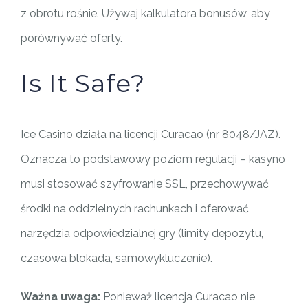
z obrotu rośnie. Używaj kalkulatora bonusów, aby
porównywać oferty.
Is It Safe?
Ice Casino działa na licencji Curacao (nr 8048/JAZ).
Oznacza to podstawowy poziom regulacji – kasyno
musi stosować szyfrowanie SSL, przechowywać
środki na oddzielnych rachunkach i oferować
narzędzia odpowiedzialnej gry (limity depozytu,
czasowa blokada, samowykluczenie).
Ważna uwaga:
Ponieważ licencja Curacao nie