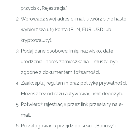
przycisk „Rejestracja”.
Wprowadź swój adres e-mail, utwórz silne hasło i
wybierz walutę konta (PLN, EUR, USD lub
kryptowaluty).
Podaj dane osobowe: imię, nazwisko, datę
urodzenia i adres zamieszkania – muszą być
zgodne z dokumentem tożsamości.
Zaakceptuj regulamin oraz politykę prywatności.
Możesz też od razu aktywować limit depozytu.
Potwierdź rejestrację przez link przesłany na e-
mail.
Po zalogowaniu przejdź do sekcji „Bonusy” i