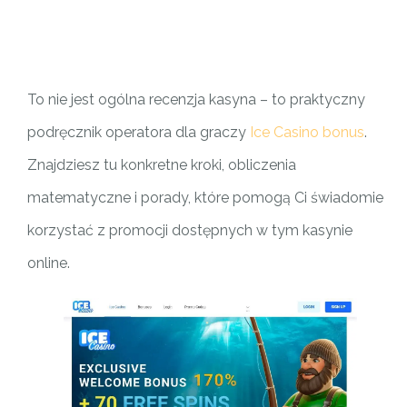
PILAR MEDIA
CERITA SOS
PILAR PELAYANAN KEMASYARAKATAN
AGENDA SOS
To nie jest ogólna recenzja kasyna – to praktyczny
podręcznik operatora dla graczy
Ice Casino bonus
.
Znajdziesz tu konkretne kroki, obliczenia
matematyczne i porady, które pomogą Ci świadomie
korzystać z promocji dostępnych w tym kasynie
online.