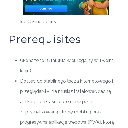
Ice Casino bonus
Prerequisites
Ukończone 18 lat (lub wiek legalny w Twoim
kraju).
Dostęp do stabilnego łącza internetowego i
przeglądarki – nie musisz instalować żadnej
aplikacji; Ice Casino oferuje w pełni
zoptymalizowaną stronę mobilną oraz
progresywną aplikację webową (PWA), którą