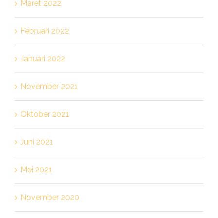
Maret 2022
Februari 2022
Januari 2022
November 2021
Oktober 2021
Juni 2021
Mei 2021
November 2020