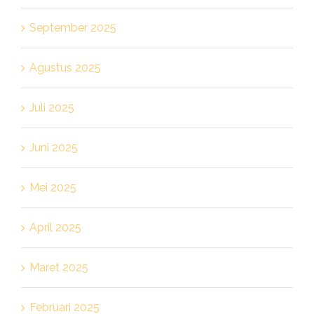
September 2025
Agustus 2025
Juli 2025
Juni 2025
Mei 2025
April 2025
Maret 2025
Februari 2025