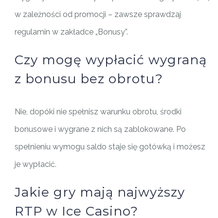
w zależności od promocji – zawsze sprawdzaj
regulamin w zakładce „Bonusy”.
Czy mogę wypłacić wygraną
z bonusu bez obrotu?
Nie, dopóki nie spełnisz warunku obrotu, środki
bonusowe i wygrane z nich są zablokowane. Po
spełnieniu wymogu saldo staje się gotówką i możesz
je wypłacić.
Jakie gry mają najwyższy
RTP w Ice Casino?