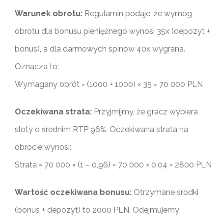
Warunek obrotu:
Regulamin podaje, że wymóg
obrotu dla bonusu pieniężnego wynosi 35x (depozyt +
bonus), a dla darmowych spinów 40x wygrana.
Oznacza to:
Wymagany obrót = (1000 + 1000) × 35 = 70 000 PLN
Oczekiwana strata:
Przyjmijmy, że gracz wybiera
sloty o średnim RTP 96%. Oczekiwana strata na
obrocie wynosi:
Strata = 70 000 × (1 – 0,96) = 70 000 × 0,04 = 2800 PLN
Wartość oczekiwana bonusu:
Otrzymane środki
(bonus + depozyt) to 2000 PLN. Odejmujemy