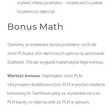
wybierz ofertę powitalną – zwykle jest to pakiet
na pierwszy depozyt.
Bonus Math
Załóżmy, że wybierasz bonus powitalny: 100% do
2000 PLN plus 200 darmowych spinów na automacie
Starburst. Oto jak wygląda matematyka tego bonusu.
Wartość bonusu:
Deponujesz 1000 PLN,
otrzymujesz dodatkowe 1000 PLN w postaci środków
bonusowych. Darmowe spiny są wyceniane na 0,20
PLN każdy, co daje łącznie 40 PLN w spinach.