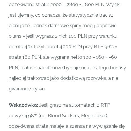
oczekiwaną stratę: 2000 – 2800 = –800 PLN. Wynik
jest ujemny, co oznacza, że statystycznie tracisz
pieniądze. Jednak darmowe spiny mogą poprawić
bilans – jeśli wygrasz z nich 100 PLN przy warunku
obrotu 40x (czyli obrót 4000 PLN przy RTP 96% =
strata 160 PLN, ale wygrana netto 100 – 160 = –60
PLN), całość nadal może być ujemna. Dlatego bonusy
najlepiej traktować jako dodatkową rozrywkę, a nie
gwarancję zysku.
Wskazówka:
Jeśli grasz na automatach z RTP
powyżej 98% (np. Blood Suckers, Mega Joker),
oczekiwana strata maleje, a szansa na wywiązanie się