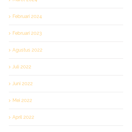
Februari 2024
Februari 2023
Agustus 2022
Juli 2022
Juni 2022
Mei 2022
April 2022