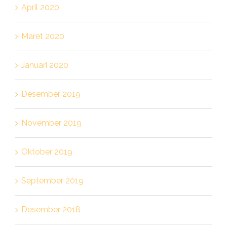
April 2020
Maret 2020
Januari 2020
Desember 2019
November 2019
Oktober 2019
September 2019
Desember 2018