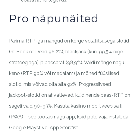
Pro näpunäited
Parima RTP-ga mängud on kõrge volatiilsusega slotid
(nt Book of Dead 96,2%), blackjack (kuni 99,5% õige
strateegiaga) ja baccarat (98,9%). Väldi mänge nagu
keno (RTP 90% või madalam) ja mõned füüsilised
slotid, mis võivad olla alla 92%. Progressiivsed
jackpot-slotid on ahvatlevad, kuid nende baas-RTP on
sageli vaid 90–93%. Kasuta kasiino mobiiliveebisaiti
(PWA) – see töötab nagu äpp, kuid pole vaja installida
Google Playst või App Store’ist.