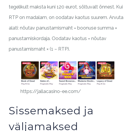
tegelikult maksta kuni 120 eurot, sõltuvalt õnnest. Kui
RTP on madalam, on oodatav kaotus suurem. Arvuta
alati: nõutav panustamismaht = boonuse summa ×
panustamiskordaja. Oodatav kaotus = nõutav
panustamismaht × (1 – RTP).
https://jallacasino-ee.com/
Sissemaksed ja
väljamaksed