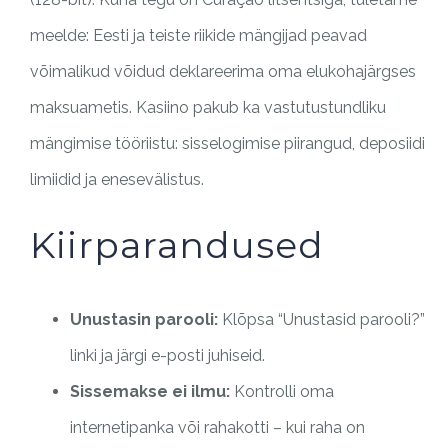
meelde: Eesti ja teiste riikide mängijad peavad
võimalikud võidud deklareerima oma elukohajärgses
maksuametis. Kasiino pakub ka vastutustundliku
mängimise tööriistu: sisselogimise piirangud, deposiidi
limiidid ja enesevälistus.
Kiirparandused
Unustasin parooli:
Klõpsa “Unustasid parooli?”
linki ja järgi e-posti juhiseid.
Sissemakse ei ilmu:
Kontrolli oma
internetipanka või rahakotti – kui raha on