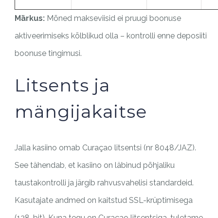
Märkus:
Mõned makseviisid ei pruugi boonuse
aktiveerimiseks kõlblikud olla – kontrolli enne deposiiti
boonuse tingimusi.
Litsents ja
mängijakaitse
Jalla kasiino omab Curaçao litsentsi (nr 8048/JAZ).
See tähendab, et kasiino on läbinud põhjaliku
taustakontrolli ja järgib rahvusvahelisi standardeid.
Kasutajate andmed on kaitstud SSL-krüptimisega
(128-bit). Kuna tegu on Curaçao litsentsiga, tuletame