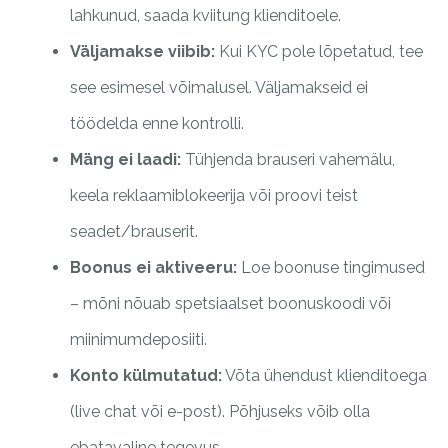
lahkunud, saada kviitung klienditoele.
Väljamakse viibib:
Kui KYC pole lõpetatud, tee
see esimesel võimalusel. Väljamakseid ei
töödelda enne kontrolli.
Mäng ei laadi:
Tühjenda brauseri vahemälu,
keela reklaamiblokeerija või proovi teist
seadet/brauserit.
Boonus ei aktiveeru:
Loe boonuse tingimused
– mõni nõuab spetsiaalset boonuskoodi või
miinimumdeposiiti.
Konto külmutatud:
Võta ühendust klienditoega
(live chat või e-post). Põhjuseks võib olla
ebatavaline tegevus.