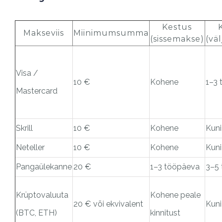
Kestus
Makseviis
Miinimumsumma
(sissemakse)
(vä
Visa /
10 €
Kohene
1–3
Mastercard
Skrill
10 €
Kohene
Kuni
Neteller
10 €
Kohene
Kuni
Pangaülekanne
20 €
1–3 tööpäeva
3–5
Krüptovaluuta
Kohene peale
20 € või ekvivalent
Kuni
(BTC, ETH)
kinnitust