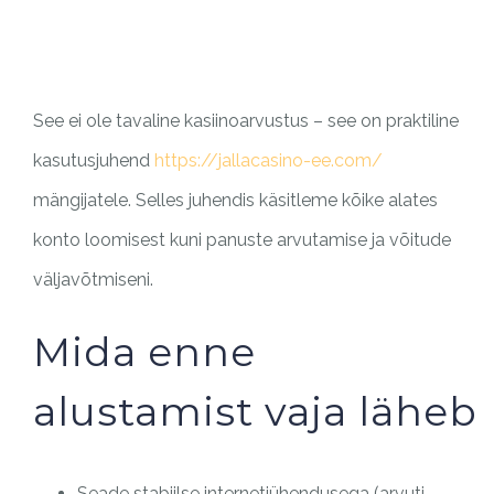
PILAR MEDIA
CERITA SOS
PILAR PELAYANAN KEMASYARAKATAN
AGENDA SOS
See ei ole tavaline kasiinoarvustus – see on praktiline
kasutusjuhend
https://jallacasino-ee.com/
mängijatele. Selles juhendis käsitleme kõike alates
konto loomisest kuni panuste arvutamise ja võitude
väljavõtmiseni.
Mida enne
alustamist vaja läheb
Seade stabiilse internetiühendusega (arvuti,