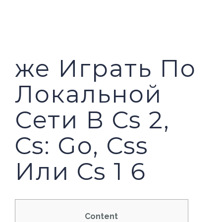
PILAR MEDIA
CERITA SOS
PILAR PELAYANAN KEMASYARAKATAN
AGENDA SOS
же Играть По
Локальной
Сети В Cs 2,
Cs: Go, Css
Или Cs 1 6
Content