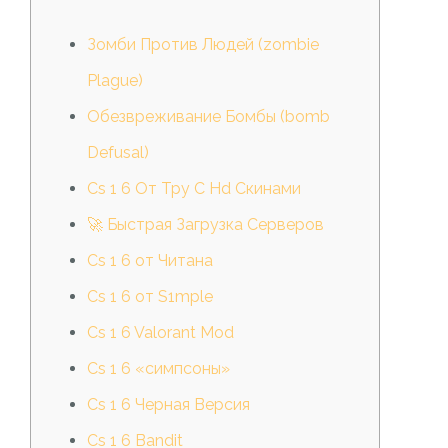
Зомби Против Людей (zombie
Plague)
Обезвреживание Бомбы (bomb
Defusal)
Cs 1 6 От Тру С Hd Скинами
🚀 Быстрая Загрузка Серверов
Cs 1 6 от Читана
Cs 1 6 от S1mple
Cs 1 6 Valorant Mod
Cs 1 6 «симпсоны»
Cs 1 6 Черная Версия
Cs 1 6 Bandit