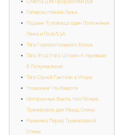
Сплиты Для Проработки рук
Гиперэкстензия Лежа
Подъем Туловища один Положения
Лежа и Полу%3A
Тяга Горизонтального Блока
Тяга Ятса (тяга Штанги К перевязи
В Полунаклоне)
Тяга Одной Гантели а Упоре
“плавание” На Животе
Интересные Факты том Пользе
Тренировок дли Мышц Спины
Разминка Перед Тренировкой
Спины