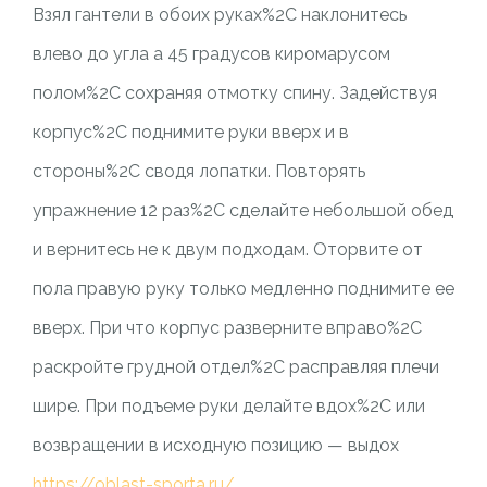
Взял гантели в обоих руках%2C наклонитесь
влево до угла а 45 градусов киромарусом
полом%2C сохраняя отмотку спину. Задействуя
корпус%2C поднимите руки вверх и в
стороны%2C сводя лопатки. Повторять
упражнение 12 раз%2C сделайте небольшой обед
и вернитесь не к двум подходам. Оторвите от
пола правую руку только медленно поднимите ее
вверх. При что корпус разверните вправо%2C
раскройте грудной отдел%2C расправляя плечи
шире. При подъеме руки делайте вдох%2C или
возвращении в исходную позицию — выдох
https://oblast-sporta.ru/
.