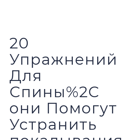
PILAR MEDIA
CERITA SOS
PILAR PELAYANAN KEMASYARAKATAN
AGENDA SOS
20
Упражнений
Для
Спины%2C
они Помогут
Устранить