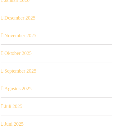
Januari 2026
Desember 2025
November 2025
Oktober 2025
September 2025
Agustus 2025
Juli 2025
Juni 2025