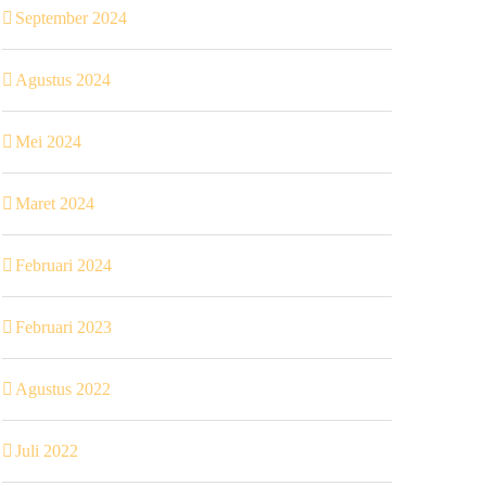
September 2024
Agustus 2024
Mei 2024
Maret 2024
Februari 2024
Februari 2023
Agustus 2022
Juli 2022