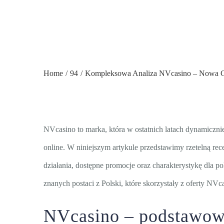
Home
/
94
/
Kompleksowa Analiza NVcasino – Nowa G
NVcasino to marka, która w ostatnich latach dynamiczn
online. W niniejszym artykule przedstawimy rzetelną rec
działania, dostępne promocje oraz charakterystykę dla 
znanych postaci z Polski, które skorzystały z oferty NV
NVcasino – podstawowe 