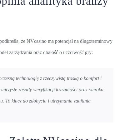
pinia analityka branży
 podkreśla, że NVcasino ma potencjał na długoterminowy
del zarządzania oraz dbałość o uczciwość gry:
czesną technologię z rzeczywistą troską o komfort i
rzejrzyste zasady weryfikacji tożsamości oraz szeroka
u. To klucz do zdobycia i utrzymania zaufania