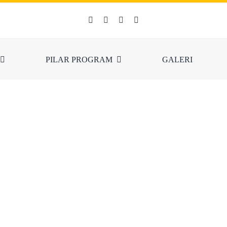
PILAR PROGRAM
GALERI