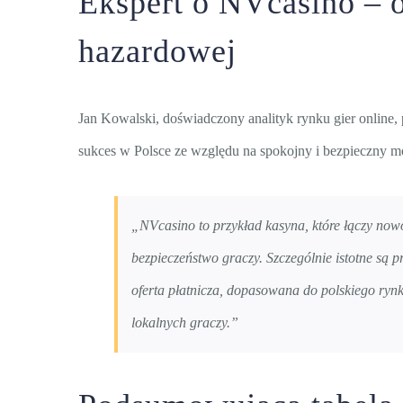
Ekspert o NVcasino – o
hazardowej
Jan Kowalski, doświadczony analityk rynku gier online,
sukces w Polsce ze względu na spokojny i bezpieczny mo
„NVcasino to przykład kasyna, które łączy nowo
bezpieczeństwo graczy. Szczególnie istotne są p
oferta płatnicza, dopasowana do polskiego rynk
lokalnych graczy.”