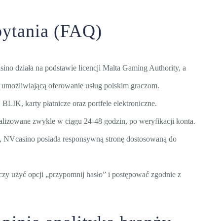
pytania (FAQ)
ino działa na podstawie licencji Malta Gaming Authority, a
ję umożliwiającą oferowanie usług polskim graczom.
BLIK, karty płatnicze oraz portfele elektroniczne.
alizowane zwykle w ciągu 24-48 godzin, po weryfikacji konta.
, NVcasino posiada responsywną stronę dostosowaną do
rczy użyć opcji „przypomnij hasło” i postępować zgodnie z