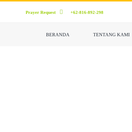
Skip
Prayer Request
+62-816-892-298
to
content
BERANDA
TENTANG KAMI