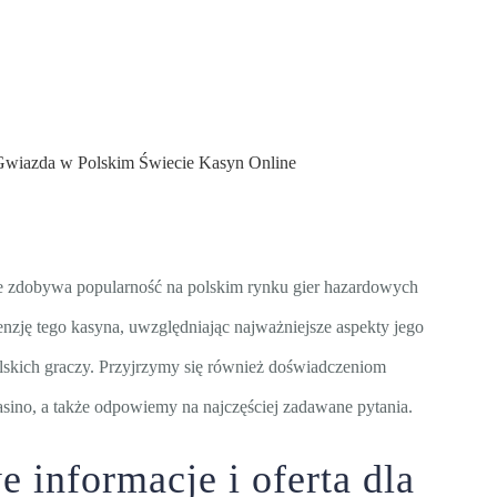
wiazda w Polskim Świecie Kasyn Online
ie zdobywa popularność na polskim rynku gier hazardowych
enzję tego kasyna, uwzględniając najważniejsze aspekty jego
polskich graczy. Przyjrzymy się również doświadczeniom
casino, a także odpowiemy na najczęściej zadawane pytania.
informacje i oferta dla