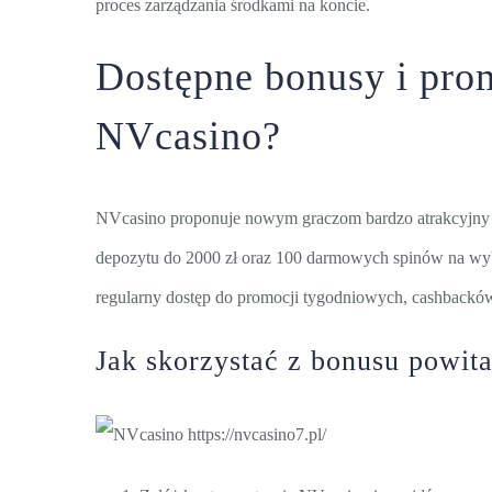
proces zarządzania środkami na koncie.
Dostępne bonusy i prom
NVcasino?
NVcasino proponuje nowym graczom bardzo atrakcyjny p
depozytu do 2000 zł oraz 100 darmowych spinów na wyb
regularny dostęp do promocji tygodniowych, cashbackó
Jak skorzystać z bonusu powi