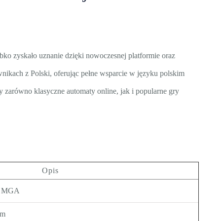
bko zyskało uznanie dzięki nowoczesnej platformie oraz
ikach z Polski, oferując pełne wsparcie w języku polskim
 zarówno klasyczne automaty online, jak i popularne gry
Opis
cja MGA
im