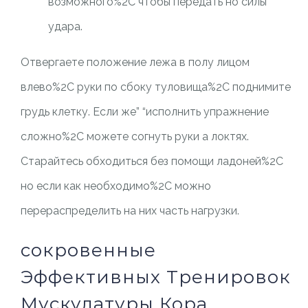
возможного%2C чтобы передать но силы
удара.
Отвергаете положение лежа в полу лицом
влево%2C руки по сбоку туловища%2C поднимите
грудь клетку. Если же” “исполнить упражнение
сложно%2C можете согнуть руки а локтях.
Старайтесь обходиться без помощи ладоней%2C
но если как необходимо%2C можно
перераспределить на них часть нагрузки.
сокровенные
Эффективных Тренировок
Мускулатуры Кора