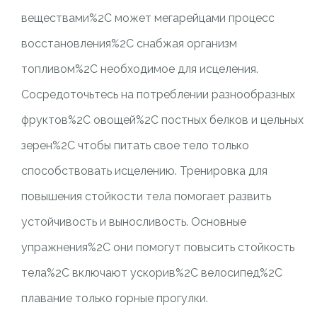
веществами%2C может мегарейцами процесс
восстановления%2C снабжая организм
топливом%2C необходимое для исцеления.
Сосредоточьтесь на потреблении разнообразных
фруктов%2C овощей%2C постных белков и цельных
зерен%2C чтобы питать свое тело только
способствовать исцелению. Тренировка для
повышения стойкости тела помогает развить
устойчивость и выносливость. Основные
упражнения%2C они помогут повысить стойкость
тела%2C включают ускорив%2C велосипед%2C
плавание только горные прогулки.