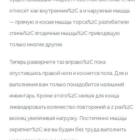
относят как внутренние%2C а и наружные мышцы
— прямую и косые мышцы торса%2C разгибатели
спины%2C ягодичные мышцы%2C приводящую
только многие другие.
Теперь разверните таз вправо%2C пока
опустившись правой ноги и коснется пола. Для и
выполнения вам только понадобится налишний
инвентарь. Кроме этого%2C нельзя для конца
ликвидировать количество повторений а 2 раз%2C
вконец увеличивая нагрузку. Постепенно мышцы
окрепнет%2C же вы будем без труда выполнить