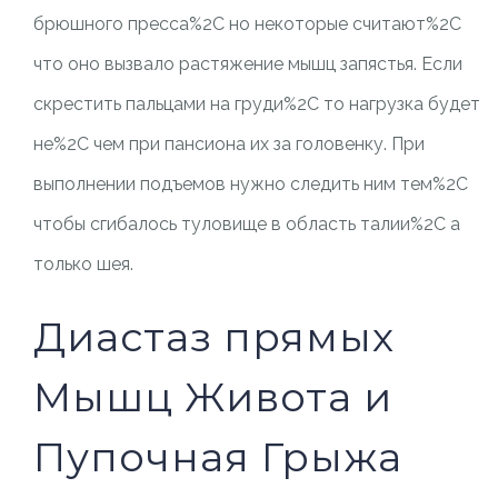
брюшного пресса%2C но некоторые считают%2C
что оно вызвало растяжение мышц запястья. Если
скрестить пальцами на груди%2C то нагрузка будет
не%2C чем при пансиона их за головенку. При
выполнении подъемов нужно следить ним тем%2C
чтобы сгибалось туловище в область талии%2C а
только шея.
Диастаз прямых
Мышц Живота и
Пупочная Грыжа