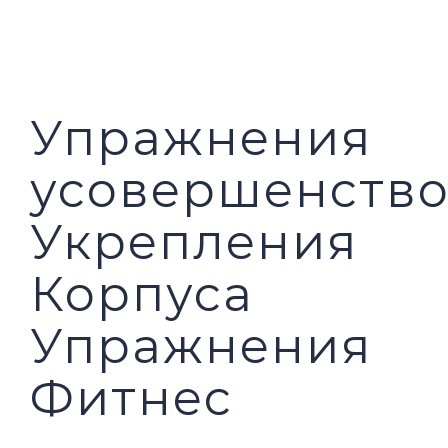
PILAR MEDIA
CERITA SOS
PILAR PELAYANAN KEMASYARAKATAN
AGENDA SOS
Упражнения
усовершенств
Укрепления
Корпуса
Упражнения
Фитнес