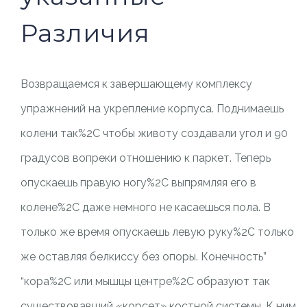
Различия
Возвращаемся к завершающему комплексу
упражнений на укрепление корпуса. Поднимаешь
колени так%2C чтобы животу создавали угол и 90
градусов вопреки отношению к паркет. Теперь
опускаешь правую ногу%2C выпрямляя его в
колене%2C даже немного не касаешься пола. В
только же время опускаешь левую руку%2C только
же оставляя белкиссу без опоры. Конечность”
“кора%2C или мышцы центре%2C образуют так
существовавший «корсет» костной системы. К ним