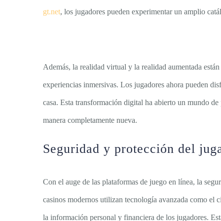
gt.net
, los jugadores pueden experimentar un amplio catá
Además, la realidad virtual y la realidad aumentada está
experiencias inmersivas. Los jugadores ahora pueden disfr
casa. Esta transformación digital ha abierto un mundo de 
manera completamente nueva.
Seguridad y protección del jug
Con el auge de las plataformas de juego en línea, la seg
casinos modernos utilizan tecnología avanzada como el cif
la información personal y financiera de los jugadores. E