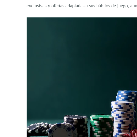
exclusivas y ofertas adaptadas a sus hábitos de juego, au