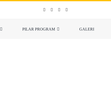
PILAR PROGRAM
GALERI