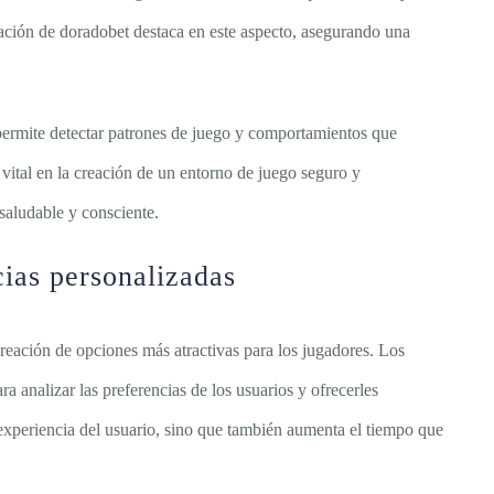
ación de doradobet destaca en este aspecto, asegurando una
ermite detectar patrones de juego y comportamientos que
 vital en la creación de un entorno de juego seguro y
aludable y consciente.
ias personalizadas
creación de opciones más atractivas para los jugadores. Los
ra analizar las preferencias de los usuarios y ofrecerles
experiencia del usuario, sino que también aumenta el tiempo que