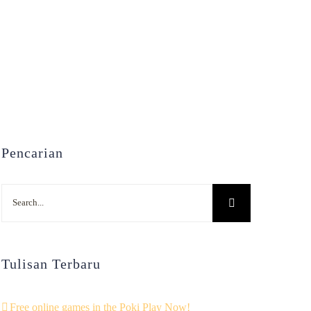
Pencarian
Search
for:
Tulisan Terbaru
Free online games in the Poki Play Now!