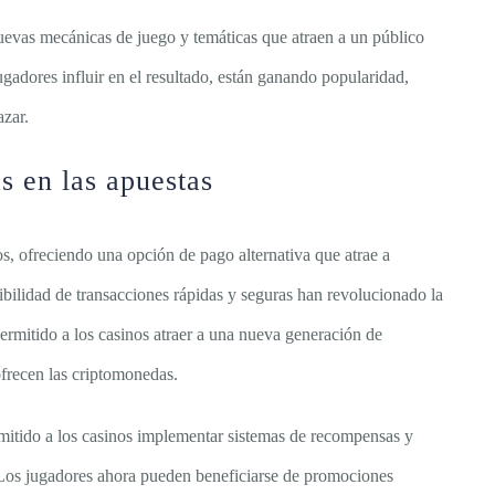
evas mecánicas de juego y temáticas que atraen a un público
ugadores influir en el resultado, están ganando popularidad,
azar.
s en las apuestas
, ofreciendo una opción de pago alternativa que atrae a
ibilidad de transacciones rápidas y seguras han revolucionado la
permitido a los casinos atraer a una nueva generación de
ofrecen las criptomonedas.
mitido a los casinos implementar sistemas de recompensas y
e. Los jugadores ahora pueden beneficiarse de promociones