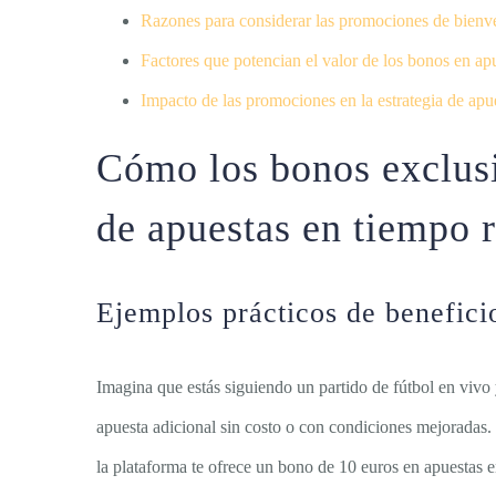
Razones para considerar las promociones de bienv
Factores que potencian el valor de los bonos en ap
Impacto de las promociones en la estrategia de apue
Cómo los bonos exclusi
de apuestas en tiempo r
Ejemplos prácticos de benefici
Imagina que estás siguiendo un partido de fútbol en vivo 
apuesta adicional sin costo o con condiciones mejoradas.
la plataforma te ofrece un bono de 10 euros en apuestas e