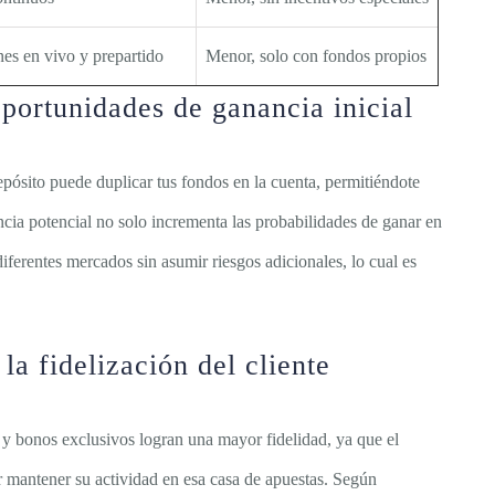
es en vivo y prepartido
Menor, solo con fondos propios
portunidades de ganancia inicial
ósito puede duplicar tus fondos en la cuenta, permitiéndote
ancia potencial no solo incrementa las probabilidades de ganar en
iferentes mercados sin asumir riesgos adicionales, lo cual es
la fidelización del cliente
y bonos exclusivos logran una mayor fidelidad, ya que el
r mantener su actividad en esa casa de apuestas. Según