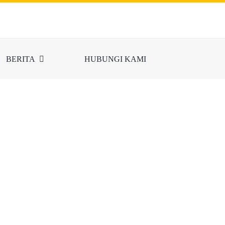
BERITA
HUBUNGI KAMI