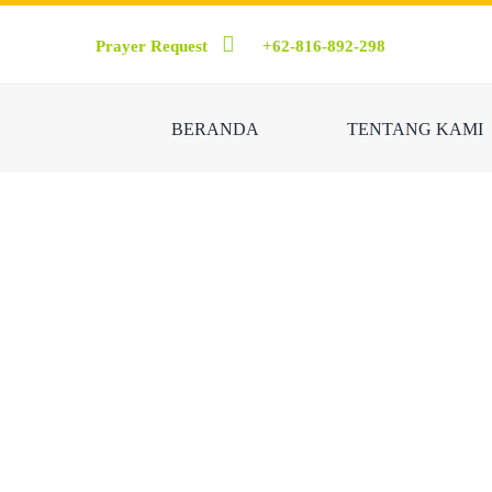
Skip
Prayer Request
+62-816-892-298
to
content
BERANDA
TENTANG KAMI