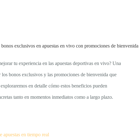
r bonos exclusivos en apuestas en vivo con promociones de bienvenida
jorar tu experiencia en las apuestas deportivas en vivo? Una
ar los bonos exclusivos y las promociones de bienvenida que
 exploraremos en detalle cómo estos beneficios pueden
oncretas tanto en momentos inmediatos como a largo plazo.
e apuestas en tiempo real