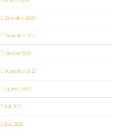
Januari 2026
Desember 2025
November 2025
Oktober 2025
September 2025
Agustus 2025
Juli 2025
Juni 2025