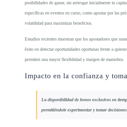
posibilidades de ganar, sin arriesgar inicialmente tu capi
específicas en eventos en curso, como apostar por las pr
volatilidad para maximizar beneficios.
Estudios recientes muestran que los apostadores que usa
éxito en detectar oportunidades oportunas frente a quie
permiten una mayor flexibilidad y margen de maniobra.
Impacto en la confianza y toma
La disponibilidad de bonos exclusivos en tiemp
permitiéndole experimentar y tomar decisiones 