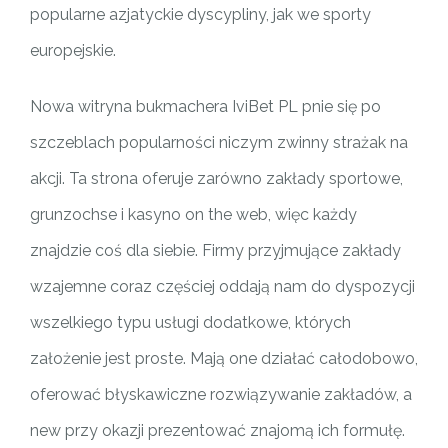
popularne azjatyckie dyscypliny, jak we sporty
europejskie.
Nowa witryna bukmachera IviBet PL pnie się po
szczeblach popularności niczym zwinny strażak na
akcji. Ta strona oferuje zarówno zakłady sportowe,
grunzochse i kasyno on the web, więc każdy
znajdzie coś dla siebie. Firmy przyjmujące zakłady
wzajemne coraz częściej oddają nam do dyspozycji
wszelkiego typu usługi dodatkowe, których
założenie jest proste. Mają one działać całodobowo,
oferować błyskawiczne rozwiązywanie zakładów, a
new przy okazji prezentować znajomą ich formułę.