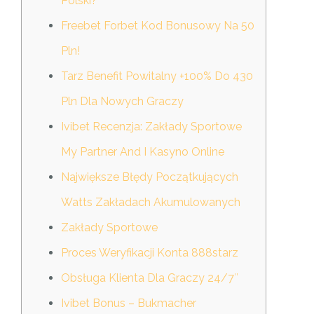
Polski?
Freebet Forbet Kod Bonusowy Na 50
Pln!
Tarz Benefit Powitalny +100% Do 430
Pln Dla Nowych Graczy
Ivibet Recenzja: Zakłady Sportowe
My Partner And I Kasyno Online
Największe Błędy Początkujących
Watts Zakładach Akumulowanych
Zakłady Sportowe
Proces Weryfikacji Konta 888starz
Obsługa Klienta Dla Graczy 24/7″
Ivibet Bonus – Bukmacher