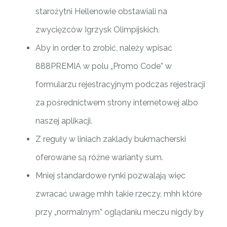
starożytni Hellenowie obstawiali na
zwycięzców Igrzysk Olimpijskich.
Aby in order to zrobić, należy wpisać
888PREMIA w polu „Promo Code” w
formularzu rejestracyjnym podczas rejestracji
za pośrednictwem strony internetowej albo
naszej aplikacji.
Z reguły w liniach zaklady bukmacherski
oferowane są różne warianty sum.
Mniej standardowe rynki pozwalają więc
zwracać uwagę mhh takie rzeczy, mhh które
przy „normalnym” oglądaniu meczu nigdy by