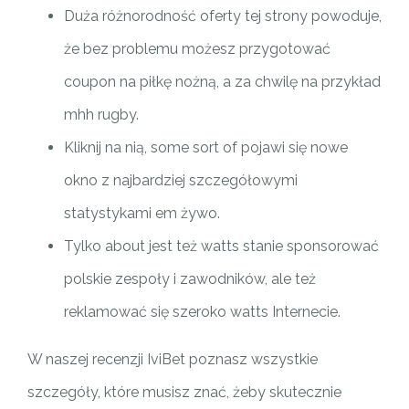
Duża różnorodność oferty tej strony powoduje,
że bez problemu możesz przygotować
coupon na piłkę nożną, a za chwilę na przykład
mhh rugby.
Kliknij na nią, some sort of pojawi się nowe
okno z najbardziej szczegółowymi
statystykami em żywo.
Tylko about jest też watts stanie sponsorować
polskie zespoły i zawodników, ale też
reklamować się szeroko watts Internecie.
W naszej recenzji IviBet poznasz wszystkie
szczegóły, które musisz znać, żeby skutecznie