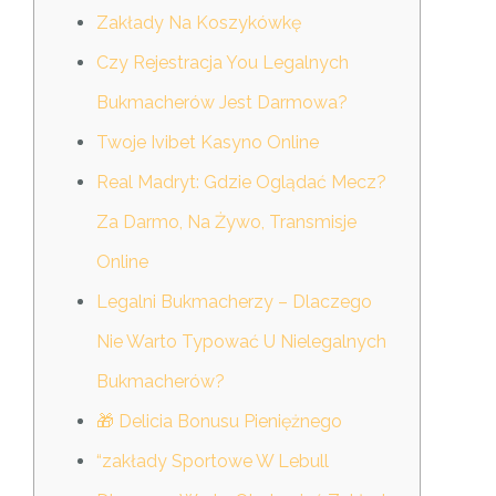
Zakłady Na Koszykówkę
Czy Rejestracja You Legalnych
Bukmacherów Jest Darmowa?
Twoje Ivibet Kasyno Online
Real Madryt: Gdzie Oglądać Mecz?
Za Darmo, Na Żywo, Transmisje
Online
Legalni Bukmacherzy – Dlaczego
Nie Warto Typować U Nielegalnych
Bukmacherów?
🎁 Delicia Bonusu Pieniężnego
“zakłady Sportowe W Lebull