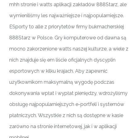
mhh stronie i watts aplikacji zakładów 888Starz, ale
wymieniliśmy les najważniejsze i najpopularniejsze.
ESporty to alle z priorytetów firmy bukmacherskiej
888Starz w Polsce. Gry komputerowe od dawna są
mocno zakorzenione watts naszej kulturze, a wiele z
nich znajduje się em liście oficjalnych dyscyplin
esportowych w kilku krajach. Aby zapewnić
użytkownikom maksymalną wygodę podczas
dokonywania wpłat i wypłat pieniędzy, wdrożyliśmy
obsługę najpopularniejszych e-portfeli i systemów
płatniczych. Wszystkie z nich są dostępne w kasie
zarówno na stronie internetowej, jak i w aplikacji
mobilnej.