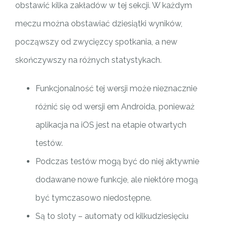
obstawić kilka zakładów w tej sekcji. W każdym
meczu można obstawiać dziesiątki wyników,
począwszy od zwycięzcy spotkania, a new
skończywszy na różnych statystykach.
Funkcjonalność tej wersji może nieznacznie
różnić się od wersji em Androida, ponieważ
aplikacja na iOS jest na etapie otwartych
testów.
Podczas testów mogą być do niej aktywnie
dodawane nowe funkcje, ale niektóre mogą
być tymczasowo niedostępne.
Są to sloty – automaty od kilkudziesięciu