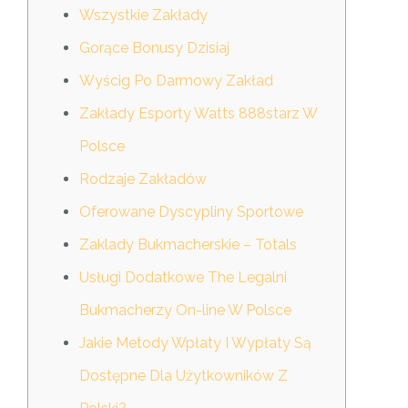
Wszystkie Zakłady
Gorące Bonusy Dzisiaj
Wyścig Po Darmowy Zakład
Zakłady Esporty Watts 888starz W
Polsce
Rodzaje Zakładów
Oferowane Dyscypliny Sportowe
Zaklady Bukmacherskie – Totals
Usługi Dodatkowe The Legalni
Bukmacherzy On-line W Polsce
Jakie Metody Wpłaty I Wypłaty Są
Dostępne Dla Użytkowników Z