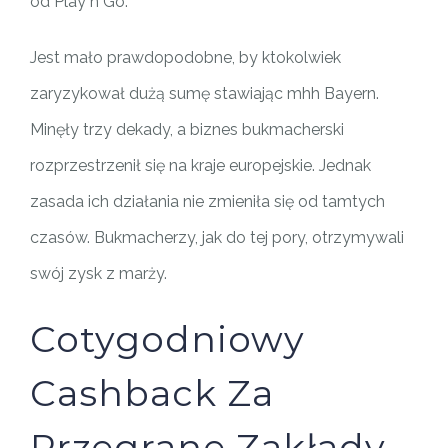
od Play`n Go.
Jest mało prawdopodobne, by ktokolwiek
zaryzykował dużą sumę stawiając mhh Bayern.
Minęły trzy dekady, a biznes bukmacherski
rozprzestrzenił się na kraje europejskie. Jednak
zasada ich działania nie zmieniła się od tamtych
czasów. Bukmacherzy, jak do tej pory, otrzymywali
swój zysk z marży.
Cotygodniowy
Cashback Za
Przegrane Zakłady