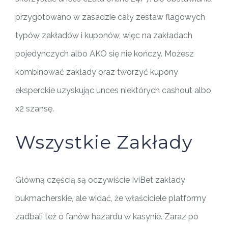
przygotowano w zasadzie cały zestaw flagowych
typów zakładów i kuponów, więc na zakładach
pojedynczych albo AKO się nie kończy. Możesz
kombinować zakłady oraz tworzyć kupony
eksperckie uzyskując unces niektórych cashout albo
x2 szansę.
Wszystkie Zakłady
Główną częścią są oczywiście IviBet zakłady
bukmacherskie, ale widać, że właściciele platformy
zadbali też o fanów hazardu w kasynie. Zaraz po