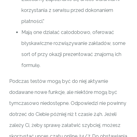
korzystania z serwisu przed dokonaniem
płatności.”
Mają one działać całodobowo, oferować
błyskawiczne rozwiązywanie zakładów, some
sort of przy okazji prezentować znajomą ich
formułę.
Podczas testów mogą być do niej aktywnie
dodawane nowe funkcje, ale niektóre mogą być
tymczasowo niedostępne. Odpowiedzi nie powinny
dotrzeć do Ciebie później niż t czasie 24h. Jeżeli
zależy Ci, żeby sprawę załatwić szybciej, możesz
skorzystać unces czatu online 24/7. Do obstawiania