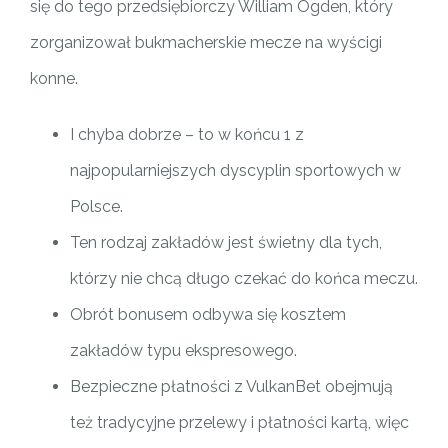
się do tego przedsiębiorczy William Ogden, który
zorganizował bukmacherskie mecze na wyścigi
konne.
I chyba dobrze – to w końcu 1 z
najpopularniejszych dyscyplin sportowych w
Polsce.
Ten rodzaj zakładów jest świetny dla tych,
którzy nie chcą długo czekać do końca meczu.
Obrót bonusem odbywa się kosztem
zakładów typu ekspresowego.
Bezpieczne płatności z VulkanBet obejmują
też tradycyjne przelewy i płatności kartą, więc