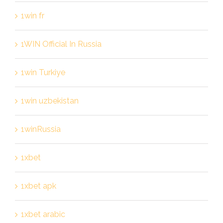
1win fr
1WIN Official In Russia
1win Turkiye
1win uzbekistan
1winRussia
1xbet
1xbet apk
1xbet arabic