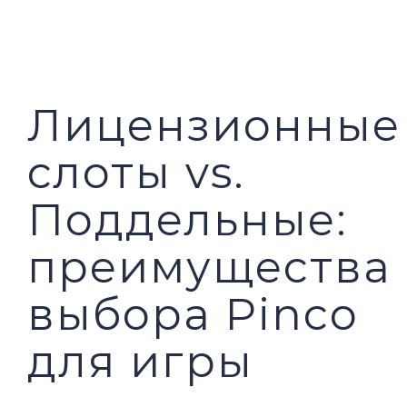
PILAR MEDIA
CERITA SOS
PILAR PELAYANAN KEMASYARAKATAN
AGENDA SOS
Лицензионные
слоты vs.
Поддельные:
преимущества
выбора Pinco
для игры