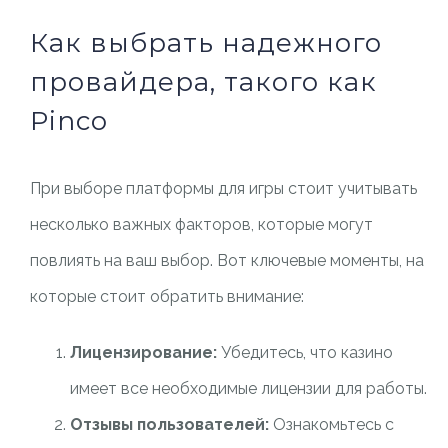
Как выбрать надежного
провайдера, такого как
Pinco
При выборе платформы для игры стоит учитывать
несколько важных факторов, которые могут
повлиять на ваш выбор. Вот ключевые моменты, на
которые стоит обратить внимание:
Лицензирование:
Убедитесь, что казино
имеет все необходимые лицензии для работы.
Отзывы пользователей:
Ознакомьтесь с