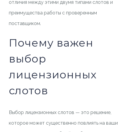
отличия между этими двумя типами слотов и
преимущества работы с проверенным
поставщиком.
Почему важен
выбор
лицензионных
слотов
Выбор лицензионных слотов — это решение,
которое может существенно повлиять на ваши