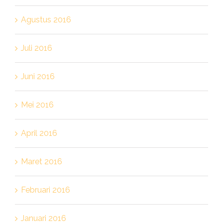
Agustus 2016
Juli 2016
Juni 2016
Mei 2016
April 2016
Maret 2016
Februari 2016
Januari 2016