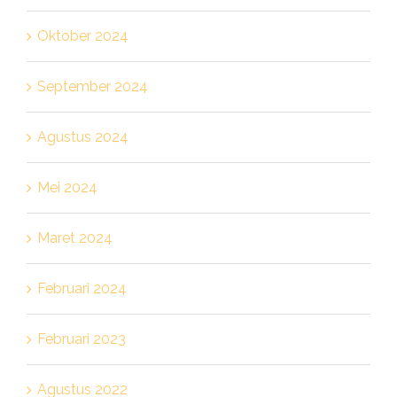
Oktober 2024
September 2024
Agustus 2024
Mei 2024
Maret 2024
Februari 2024
Februari 2023
Agustus 2022