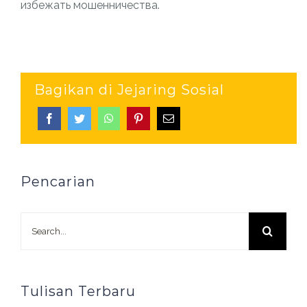
избежать мошенничества.
Bagikan di Jejaring Sosial
Pencarian
Search
for:
Tulisan Terbaru