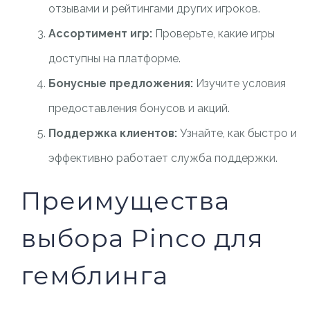
отзывами и рейтингами других игроков.
Ассортимент игр:
Проверьте, какие игры
доступны на платформе.
Бонусные предложения:
Изучите условия
предоставления бонусов и акций.
Поддержка клиентов:
Узнайте, как быстро и
эффективно работает служба поддержки.
Преимущества
выбора Pinco для
гемблинга