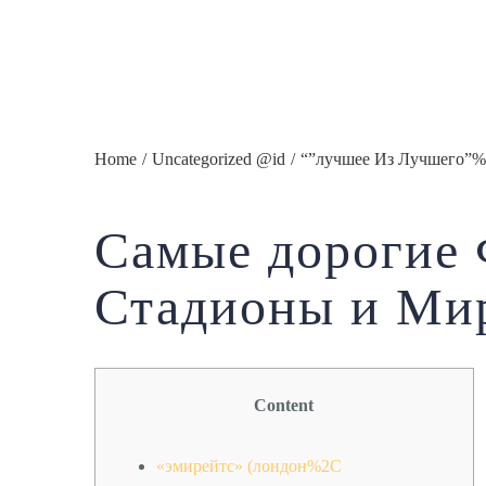
Home
/
Uncategorized @id
/
“”лучшее Из Лучшего”%
Самые дорогие
Стадионы и Ми
Content
«эмирейтс» (лондон%2C