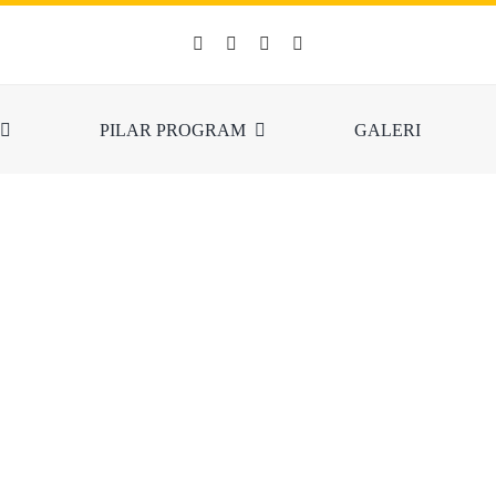
PILAR PROGRAM
GALERI