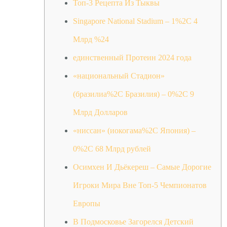
Топ-3 Рецепта Из Тыквы
Singapore National Stadium – 1%2C 4
Млрд %24
единственный Протеин 2024 года
«национальный Стадион»
(бразилиа%2C Бразилия) – 0%2C 9
Млрд Долларов
«ниссан» (иокогама%2C Япония) –
0%2C 68 Млрд рублей
Осимхен И Дьёкереш – Самые Дорогие
Игроки Мира Вне Топ-5 Чемпионатов
Европы
В Подмосковье Загорелся Детский