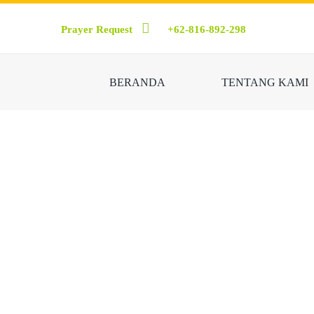
Skip
Prayer Request
+62-816-892-298
to
content
BERANDA
TENTANG KAMI