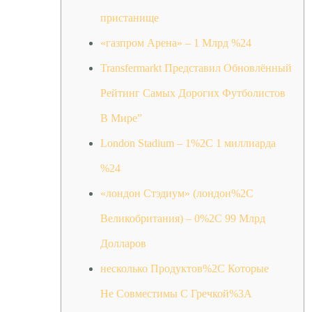
пристанище
«газпром Арена» – 1 Млрд %24
Transfermarkt Представил Обновлённый
Рейтинг Самых Дорогих Футболистов
В Мире”
London Stadium – 1%2C 1 миллиарда
%24
«лондон Стэдиум» (лондон%2C
Великобритания) – 0%2C 99 Млрд
Долларов
несколько Продуктов%2C Которые
Не Совместимы С Гречкой%3A