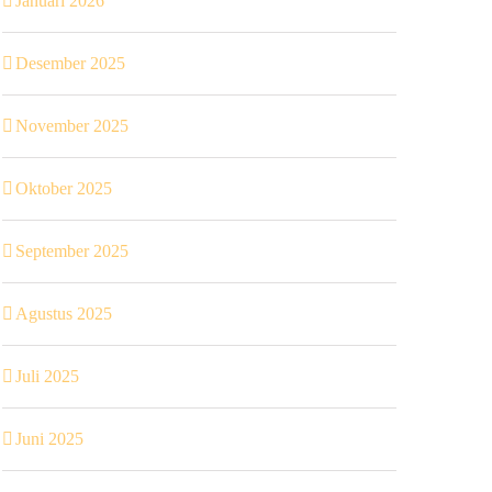
Januari 2026
Desember 2025
November 2025
Oktober 2025
September 2025
Agustus 2025
Juli 2025
Juni 2025