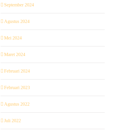
September 2024
Agustus 2024
Mei 2024
Maret 2024
Februari 2024
Februari 2023
Agustus 2022
Juli 2022