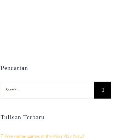
Pencarian
Search
for:
Tulisan Terbaru
Free online games in the Poki Play Now!