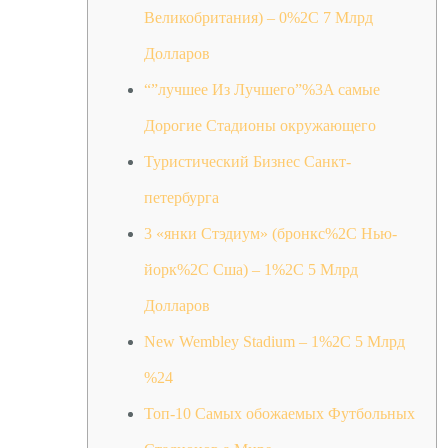
Великобритания) – 0%2C 7 Млрд
Долларов
“”лучшее Из Лучшего”%3A самые
Дорогие Стадионы окружающего
Туристический Бизнес Санкт-
петербурга
3 «янки Стэдиум» (бронкс%2C Нью-
йорк%2C Сша) – 1%2C 5 Млрд
Долларов
New Wembley Stadium – 1%2C 5 Млрд
%24
Топ-10 Самых обожаемых Футбольных