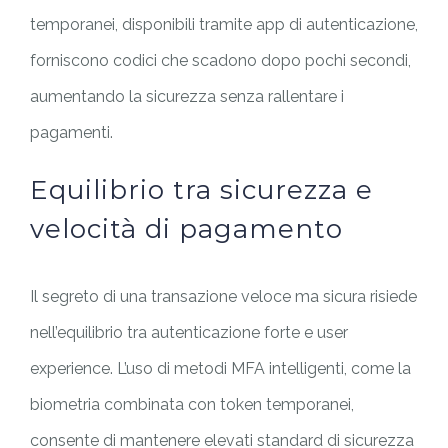
temporanei, disponibili tramite app di autenticazione,
forniscono codici che scadono dopo pochi secondi,
aumentando la sicurezza senza rallentare i
pagamenti.
Equilibrio tra sicurezza e
velocità di pagamento
Il segreto di una transazione veloce ma sicura risiede
nell’equilibrio tra autenticazione forte e user
experience. L’uso di metodi MFA intelligenti, come la
biometria combinata con token temporanei,
consente di mantenere elevati standard di sicurezza