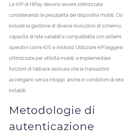
Le API di HiPay devono essere ottimizzate
considerando le peculiarità dei dispositivi mobili. Ciò
include la gestione di diverse risoluzioni di schermo,
capacità di rete variabili e compatibilità con sistemi
operativi come iOS e Android. Utilizzare API leggere,
ottimizzate per attività mobili, e implementare
funzioni di fallback assicura che le transazioni
avvengano senza intoppi, anche in condizioni di rete
instabili.
Metodologie di
autenticazione