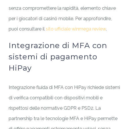
senza compromettere la rapidità, elemento chiave
per i giocatori di casinò mobile. Per approfondire,
puoi consultare il
sito ufficiale winmega review
.
Integrazione di MFA con
sistemi di pagamento
HiPay
Integrazione fluida di MFA con HiPay richiede sistemi
di verifica compatibili con dispositivi mobili e
rispettosi delle normative GDPR e PSD2. La
partnership tra le tecnologie MFA e HiPay permette
di offrire pagamenti estremamente veloci, senza