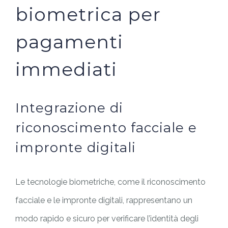
biometrica per
pagamenti
immediati
Integrazione di
riconoscimento facciale e
impronte digitali
Le tecnologie biometriche, come il riconoscimento
facciale e le impronte digitali, rappresentano un
modo rapido e sicuro per verificare l’identità degli