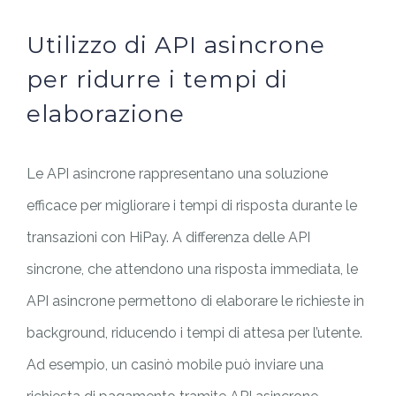
Utilizzo di API asincrone
per ridurre i tempi di
elaborazione
Le API asincrone rappresentano una soluzione
efficace per migliorare i tempi di risposta durante le
transazioni con HiPay. A differenza delle API
sincrone, che attendono una risposta immediata, le
API asincrone permettono di elaborare le richieste in
background, riducendo i tempi di attesa per l’utente.
Ad esempio, un casinò mobile può inviare una