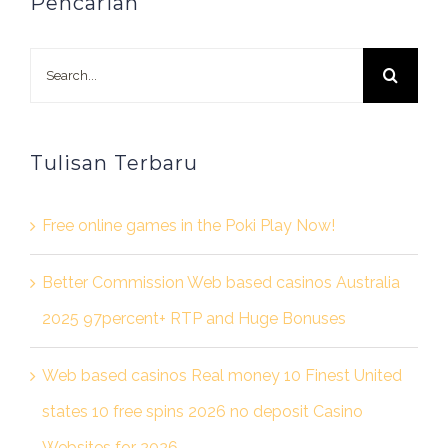
Pencarian
Search
for:
Tulisan Terbaru
Free online games in the Poki Play Now!
Better Commission Web based casinos Australia
2025 97percent+ RTP and Huge Bonuses
Web based casinos Real money 10 Finest United
states 10 free spins 2026 no deposit Casino
Websites for 2026