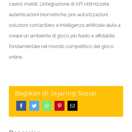
casinò mobili. L’integrazione di API ottimizzate,
autenticazioni biometriche, pre-autorizzazioni,
soluzioni contactless e intelligenza artificiale aiuta a
creare un ambiente di gioco più fluido e affidabile,
fondamentale nel mondo competitivo del gioco
online.
Bagikan di Jejaring Sosial