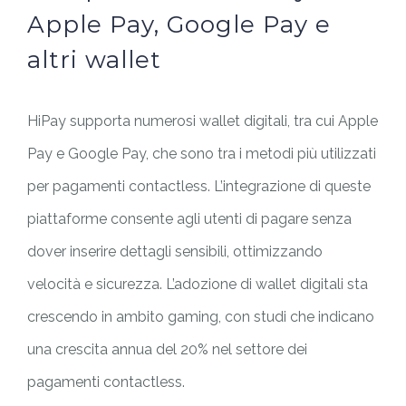
Apple Pay, Google Pay e
altri wallet
HiPay supporta numerosi wallet digitali, tra cui Apple
Pay e Google Pay, che sono tra i metodi più utilizzati
per pagamenti contactless. L’integrazione di queste
piattaforme consente agli utenti di pagare senza
dover inserire dettagli sensibili, ottimizzando
velocità e sicurezza. L’adozione di wallet digitali sta
crescendo in ambito gaming, con studi che indicano
una crescita annua del 20% nel settore dei
pagamenti contactless.