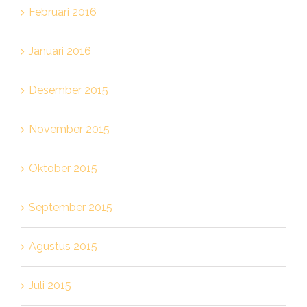
Februari 2016
Januari 2016
Desember 2015
November 2015
Oktober 2015
September 2015
Agustus 2015
Juli 2015