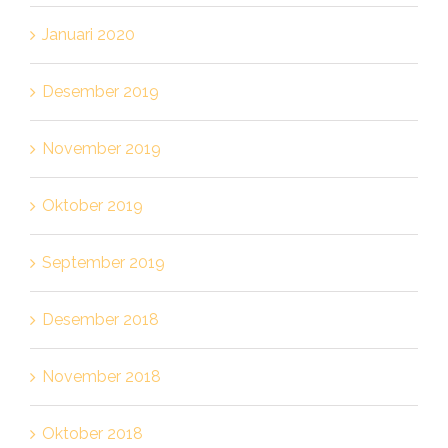
Januari 2020
Desember 2019
November 2019
Oktober 2019
September 2019
Desember 2018
November 2018
Oktober 2018