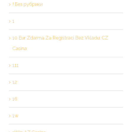
! Без рубрики
1
10 Eur Zdarma Za Registraci Bez Vkladu: CZ
Casina
111
12
16
1w