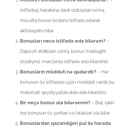
İstifadəçi hesabına daxil olduqdan sonra,
müvafiq bonus kodunu istifadə edərək
aktivləşdirə bilər.
Bonusları necə istifadə edə bilərəm?
–
Depozit etdikdən sonra, bonus məbləğini
istədiyiniz mərclərdə istifadə edə bilərsiniz.
Bonusların müddəti nə qədərdir?
– Hər
bonusun öz istifadəsi üçün müddəti vardır, bu
məlumatı qeydiyyatda əldə edə bilərsiniz.
Bir neçə bonus ala bilərəmmi?
– Bəli, lakin
hər bonusun öz şərtləri və tələbləri ola bilər.
Bonuslardan qazandığım pul ilə harada