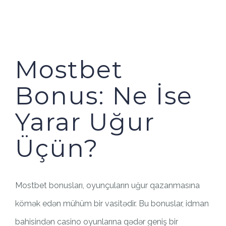
PILAR MEDIA
CERITA SOS
PILAR PELAYANAN KEMASYARAKATAN
AGENDA SOS
Mostbet
Bonus: Ne İse
Yarar Uğur
Üçün?
Mostbet bonusları, oyunçuların uğur qazanmasına
kömək edən mühüm bir vasitədir. Bu bonuslar, idman
bahisindən casino oyunlarına qədər geniş bir