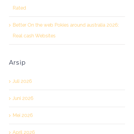
Rated
Better On the web Pokies around australia 2026:
Real cash Websites
Arsip
Juli 2026
Juni 2026
Mei 2026
April 2026