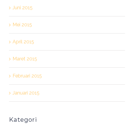
Juni 2015
Mei 2015
April 2015
Maret 2015
Februari 2015
Januari 2015
Kategori