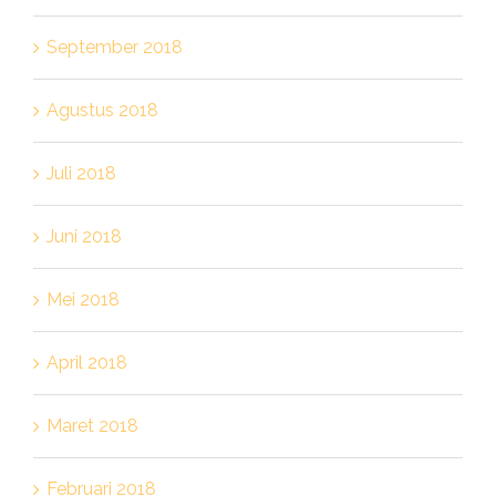
September 2018
Agustus 2018
Juli 2018
Juni 2018
Mei 2018
April 2018
Maret 2018
Februari 2018