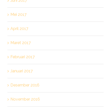
Juni 2017
Mei 2017
April 2017
Maret 2017
Februari 2017
Januari 2017
Desember 2016
November 2016