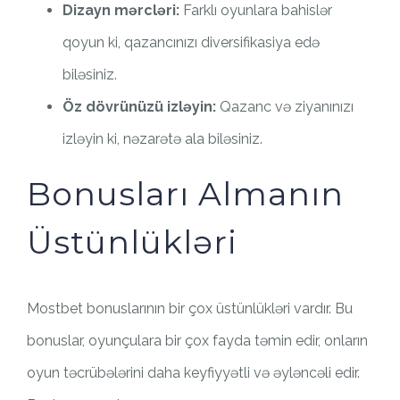
Dizayn mərcləri:
Farklı oyunlara bahislər
qoyun ki, qazancınızı diversifikasiya edə
biləsiniz.
Öz dövrünüzü izləyin:
Qazanc və ziyanınızı
izləyin ki, nəzarətə ala biləsiniz.
Bonusları Almanın
Üstünlükləri
Mostbet bonuslarının bir çox üstünlükləri vardır. Bu
bonuslar, oyunçulara bir çox fayda təmin edir, onların
oyun təcrübələrini daha keyfiyyətli və əyləncəli edir.