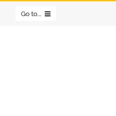
Skip
Go to...
to
content
BERANDA
TENTANG KAMI
PILAR PROGRAM
SEJARAH
GALERI
VISI MISI
PILAR PELATIHAN
BERITA
PROFIL
PILAR KESAKSIAN
HUBUNGI KAMI
LOGO BARU
PILAR PELAYANAN
BERITA UTAMA