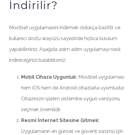
İndirilir?
Mostbet uygulamasını indirmek oldukça basittir ve
kullanıcı dostu arayüzü sayesinde hızlıca kurulum
yapabilirsiniz. Aşağıda adım adım uygulamayı nasıl
indireceğinizi bulabilirsiniz:
Mobil Cihaza Uygunluk:
Mostbet uygulaması
hem iOS hem de Android cihazlarla uyumludur.
Cihazınızın işletim sistemine uygun versiyonu
seçmek önemlidir.
Resmi İnternet Sitesine Gitmek:
Uygulamanın en güncel ve güvenli sürümü için