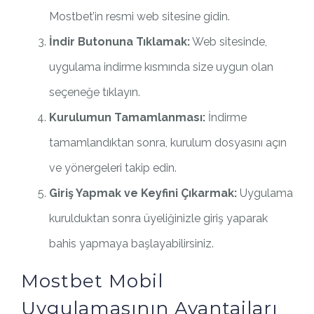
Mostbet’in resmi web sitesine gidin.
İndir Butonuna Tıklamak:
Web sitesinde,
uygulama indirme kısmında size uygun olan
seçeneğe tıklayın.
Kurulumun Tamamlanması:
İndirme
tamamlandıktan sonra, kurulum dosyasını açın
ve yönergeleri takip edin.
Giriş Yapmak ve Keyfini Çıkarmak:
Uygulama
kurulduktan sonra üyeliğinizle giriş yaparak
bahis yapmaya başlayabilirsiniz.
Mostbet Mobil
Uygulamasının Avantajları