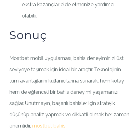
ekstra kazançlar elde etmenize yardımcı
olabilir.
Sonuç
Mostbet mobil uygulaması, bahis deneyiminizi üst
seviyeye taşımak için ideal bir araçtır. Teknolojinin
tüm avantajlarını kullanıcılarına sunarak, hem kolay
hem de eğlenceli bir bahis deneyimi yaşamanızı
sağlar. Unutmayın, başarılı bahisler için stratejik
düşünüp analiz yapmak ve dikkatli olmak her zaman
önemlidir.
mostbet bahis