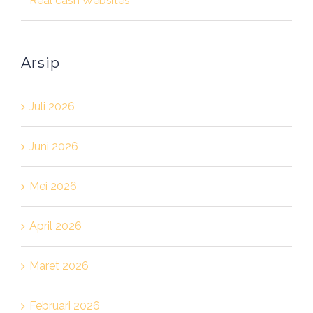
Real cash Websites
Arsip
Juli 2026
Juni 2026
Mei 2026
April 2026
Maret 2026
Februari 2026