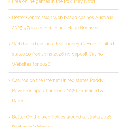
Free online games in the Poki Play Now!
Better Commission Web based casinos Australia
2025 97percent+ RTP and Huge Bonuses
Web based casinos Real money 10 Finest United
states 10 free spins 2026 no deposit Casino
Websites for 2026
Casinos on the internet United states Paddy
Power ios app of america 2026 Examined &
Rated
Better On the web Pokies around australia 2026: