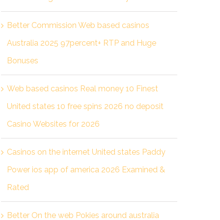
Better Commission Web based casinos
Australia 2025 97percent+ RTP and Huge
Bonuses
Web based casinos Real money 10 Finest
United states 10 free spins 2026 no deposit
Casino Websites for 2026
Casinos on the internet United states Paddy
Power ios app of america 2026 Examined &
Rated
Better On the web Pokies around australia