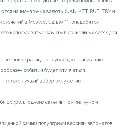
оит выбрать наличную счёта среди помогающих в
аются национальные валюты (UAN, KZT, RUB, TRY и
приключений в Mostbet UZ вам” “понадобится
ете использовать аккаунты в социальных сетях для
ственной странице, что упрощает навигацию.
ообразен событий будет отличаться.
я – только лучший выбор окружении
бя фриролл одноиз сателлит с минимумом
священной самым популярным версиям автоматов,