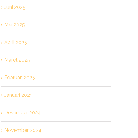
Juni 2025
Mei 2025
April 2025
Maret 2025
Februari 2025
Januari 2025
Desember 2024
November 2024