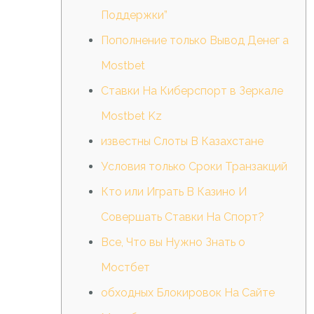
Поддержки”
Пополнение только Вывод Денег а
Mostbet
Ставки На Киберспорт в Зеркале
Mostbet Kz
известны Слоты В Казахстане
Условия только Сроки Транзакций
Кто или Играть В Казино И
Совершать Ставки На Спорт?
Все, Что вы Нужно Знать о
Мостбет
обходных Блокировок На Сайте