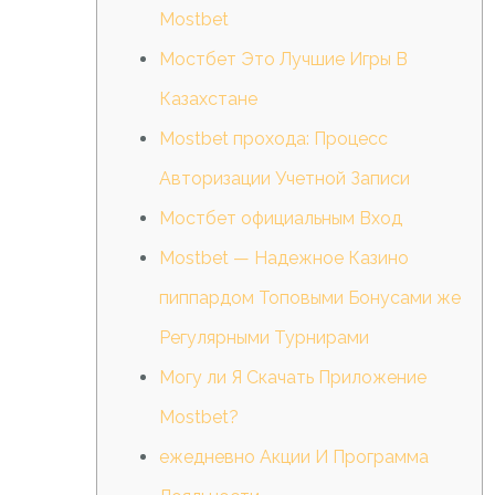
Mostbet
Мостбет Это Лучшие Игры В
Казахстане
Mostbet прохода: Процесс
Авторизации Учетной Записи
Мостбет официальным Вход
Mostbet — Надежное Казино
пиппардом Топовыми Бонусами же
Регулярными Турнирами
Могу ли Я Скачать Приложение
Mostbet?
ежедневно Акции И Программа