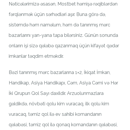
Nəticələrimizə əsasən, Mostbet həmişə rəqiblərdən
fərqlənmək üçün sərhədləri aşır. Buna görə də,
sistemdə həm naməlum, həm də tanınmış mərc
bazarlarını yan-yana tapa bilərsiniz. Günün sonunda
onların işi sizə qələbə qazanmaq üçün kifayət qədər
imkanlar təqdim etməkdir.
Bəzi tanınmış mərc bazarlarına 1×2, İkiqat İmkan,
Handikap, Asiya Handikapı, Cəm, Asiya Cəmi və Hər
İki Qrupun Qol Sayı daxildir. Arzuolunmazlara
gəldikdə, növbəti qolu kim vuracaq, ilk qolu kim
vuracaq, təmiz qol ilə ev sahibi komandanın
qələbəsi, təmiz qol ilə qonaq komandanın qələbəsi,