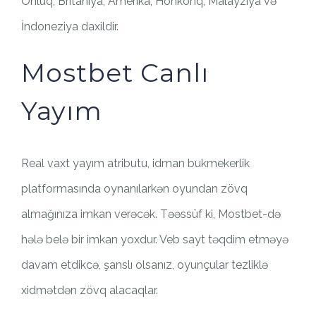
Onluq, Britaniya, Amerika, Honkonq, Malayziya və
İndoneziya daxildir.
Mostbet Canlı
Yayım
Real vaxt yayım atributu, idman bukmekerlik
platformasında oynanılarkən oyundan zövq
almağınıza imkan verəcək. Təəssüf ki, Mostbet-də
hələ belə bir imkan yoxdur. Veb sayt təqdim etməyə
davam etdikcə, şanslı olsanız, oyunçular tezliklə
xidmətdən zövq alacaqlar.