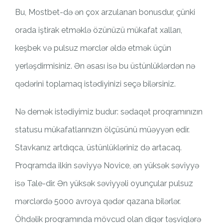
Bu, Mostbet-də ən çox arzulanan bonusdur, çünki
orada iştirak etməklə özünüzü mükafat xalları,
keşbek və pulsuz mərclər əldə etmək üçün
yerləşdirmisiniz. Ən əsası isə bu üstünlüklərdən nə
qədərini toplamaq istədiyinizi seçə bilərsiniz.
Nə demək istədiyimiz budur: sədaqət proqramınızın
statusu mükafatlarınızın ölçüsünü müəyyən edir.
Stavkanız artdıqca, üstünlükləriniz də artacaq.
Proqramda ilkin səviyyə Novice, ən yüksək səviyyə
isə Tale-dir. Ən yüksək səviyyəli oyunçular pulsuz
mərclərdə 5000 avroya qədər qazana bilərlər.
Öhdəlik proqramında mövcud olan digər təşviqlərə