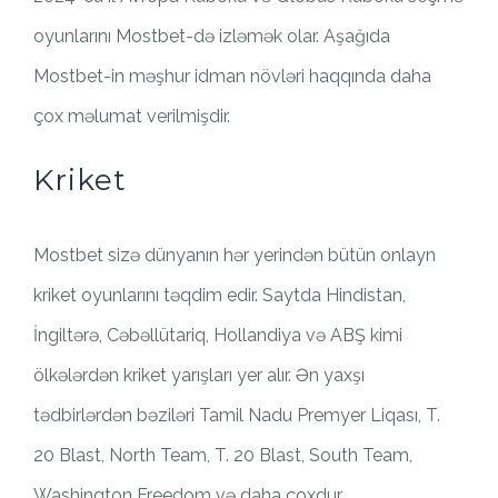
oyunlarını Mostbet-də izləmək olar. Aşağıda
Mostbet-in məşhur idman növləri haqqında daha
çox məlumat verilmişdir.
Kriket
Mostbet sizə dünyanın hər yerindən bütün onlayn
kriket oyunlarını təqdim edir. Saytda Hindistan,
İngiltərə, Cəbəllütariq, Hollandiya və ABŞ kimi
ölkələrdən kriket yarışları yer alır. Ən yaxşı
tədbirlərdən bəziləri Tamil Nadu Premyer Liqası, T.
20 Blast, North Team, T. 20 Blast, South Team,
Washington Freedom və daha çoxdur.