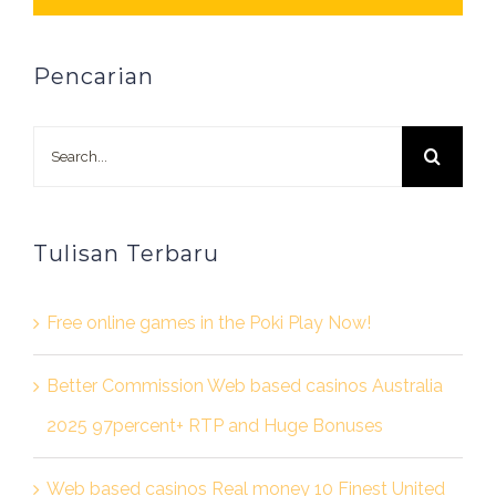
Pencarian
Search
for:
Tulisan Terbaru
Free online games in the Poki Play Now!
Better Commission Web based casinos Australia
2025 97percent+ RTP and Huge Bonuses
Web based casinos Real money 10 Finest United