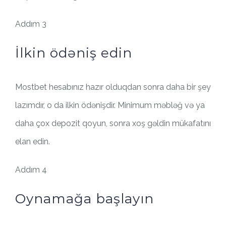
Addım 3
İlkin ödəniş edin
Mostbet hesabınız hazır olduqdan sonra daha bir şey
lazımdır, o da ilkin ödənişdir. Minimum məbləğ və ya
daha çox depozit qoyun, sonra xoş gəldin mükafatını
elan edin.
Addım 4
Oynamağa başlayın