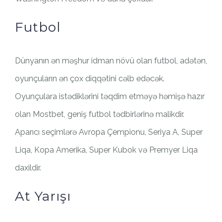
Futbol
Dünyanın ən məşhur idman növü olan futbol, ​​adətən,
oyunçuların ən çox diqqətini cəlb edəcək.
Oyunçulara istədiklərini təqdim etməyə həmişə hazır
olan Mostbet, geniş futbol tədbirlərinə malikdir.
Aparıcı seçimlərə Avropa Çempionu, Seriya A, Super
Liqa, Kopa Amerika, Super Kubok və Premyer Liqa
daxildir.
At Yarışı