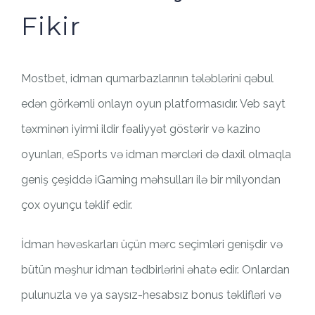
Fikir
Mostbet, idman qumarbazlarının tələblərini qəbul
edən görkəmli onlayn oyun platformasıdır. Veb sayt
təxminən iyirmi ildir fəaliyyət göstərir və kazino
oyunları, eSports və idman mərcləri də daxil olmaqla
geniş çeşiddə iGaming məhsulları ilə bir milyondan
çox oyunçu təklif edir.
İdman həvəskarları üçün mərc seçimləri genişdir və
bütün məşhur idman tədbirlərini əhatə edir. Onlardan
pulunuzla və ya saysız-hesabsız bonus təklifləri və