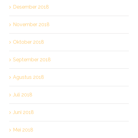
Desember 2018
November 2018
Oktober 2018
September 2018
Agustus 2018
Juli 2018
Juni 2018
Mei 2018