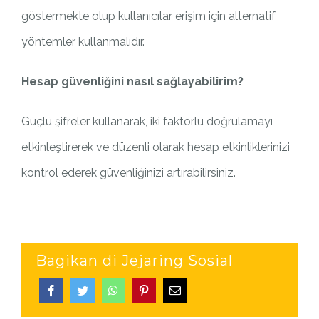
göstermekte olup kullanıcılar erişim için alternatif
yöntemler kullanmalıdır.
Hesap güvenliğini nasıl sağlayabilirim?
Güçlü şifreler kullanarak, iki faktörlü doğrulamayı
etkinleştirerek ve düzenli olarak hesap etkinliklerinizi
kontrol ederek güvenliğinizi artırabilirsiniz.
Bagikan di Jejaring Sosial