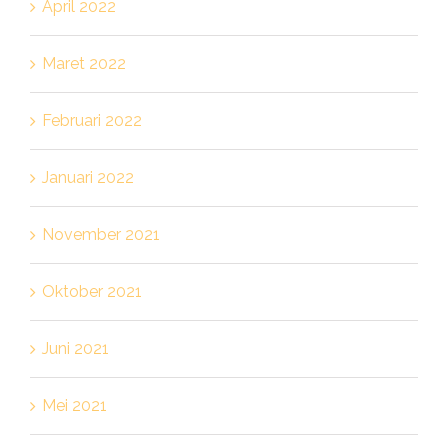
April 2022
Maret 2022
Februari 2022
Januari 2022
November 2021
Oktober 2021
Juni 2021
Mei 2021