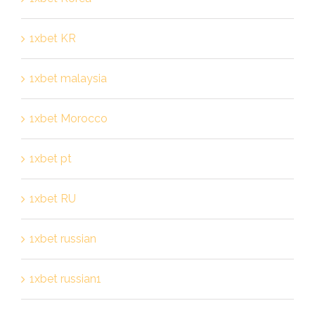
1xbet KR
1xbet malaysia
1xbet Morocco
1xbet pt
1xbet RU
1xbet russian
1xbet russian1