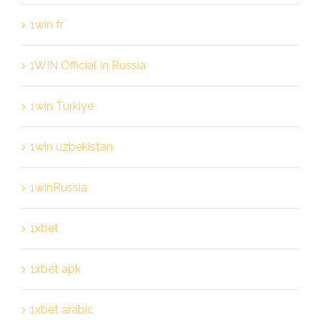
1win fr
1WIN Official In Russia
1win Turkiye
1win uzbekistan
1winRussia
1xbet
1xbet apk
1xbet arabic