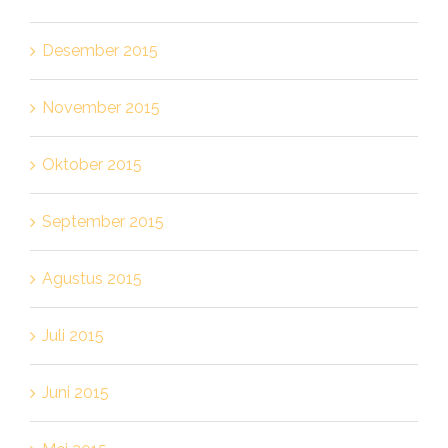
Desember 2015
November 2015
Oktober 2015
September 2015
Agustus 2015
Juli 2015
Juni 2015