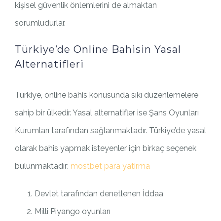
kişisel güvenlik önlemlerini de almaktan
sorumludurlar.
Türkiye’de Online Bahisin Yasal
Alternatifleri
Türkiye, online bahis konusunda sıkı düzenlemelere
sahip bir ülkedir. Yasal alternatifler ise Şans Oyunları
Kurumları tarafından sağlanmaktadır. Türkiye’de yasal
olarak bahis yapmak isteyenler için birkaç seçenek
bulunmaktadır:
mostbet para yatirma
Devlet tarafından denetlenen İddaa
Milli Piyango oyunları