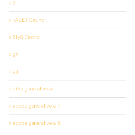
7
7ABET Casino
8ty8 Casino
92
94
a16z generative ai
adobe generative ai 3
adobe generative ai 8