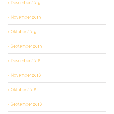
Desember 2019
November 2019
Oktober 2019
September 2019
Desember 2018
November 2018
Oktober 2018
September 2018