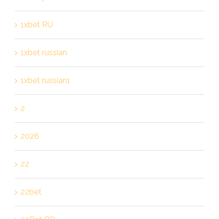
1xbet RU
1xbet russian
1xbet russian1
2
2026
22
22bet