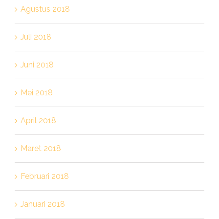
Agustus 2018
Juli 2018
Juni 2018
Mei 2018
April 2018
Maret 2018
Februari 2018
Januari 2018