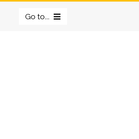
Skip
Go to...
to
content
BERANDA
TENTANG KAMI
PILAR PROGRAM
SEJARAH
GALERI
VISI MISI
PILAR PELATIHAN
BERITA
PROFIL
PILAR KESAKSIAN
HUBUNGI KAMI
LOGO BARU
PILAR PELAYANAN
BERITA UTAMA