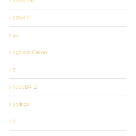
22Bet BD
22bet IT
25
29black Casino
5
5000BA_Z
5gringo
6