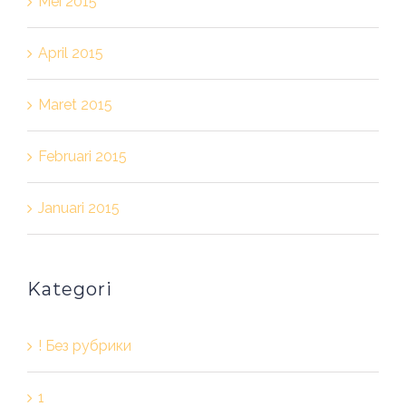
Mei 2015
April 2015
Maret 2015
Februari 2015
Januari 2015
Kategori
! Без рубрики
1