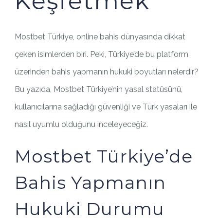
Keşfetmek
Mostbet Türkiye, online bahis dünyasında dikkat
çeken isimlerden biri. Peki, Türkiye’de bu platform
üzerinden bahis yapmanın hukuki boyutları nelerdir?
Bu yazıda, Mostbet Türkiye’nin yasal statüsünü,
kullanıcılarına sağladığı güvenliği ve Türk yasaları ile
nasıl uyumlu olduğunu inceleyeceğiz.
Mostbet Türkiye’de
Bahis Yapmanın
Hukuki Durumu