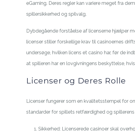
eGaming. Deres regler kan variere meget fra dem,
spillersikkerhed og spilvalg.
Dybdegående forståelse af licenserne hjælper med 
licenser stiller forskellige krav til casinoernes dr
undersøge, hvilken licens et casino har, før de ind
at spilleren har en lovgivningens beskyttelse, hvis
Licenser og Deres Rolle
Licenser fungerer som en kvalitetsstempel for onl
standarder for spillets retfærdighed og spillerens 
Sikkerhed: Licenserede casinoer skal overho