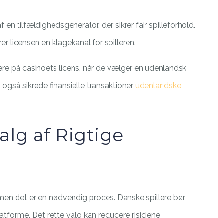
f en tilfældighedsgenerator, der sikrer fair spilleforhold.
er licensen en klagekanal for spilleren.
sere på casinoets licens, når de vælger en udenlandsk
en også sikrede finansielle transaktioner
udenlandske
lg af Rigtige
 men det er en nødvendig proces. Danske spillere bør
tforme. Det rette valg kan reducere risiciene