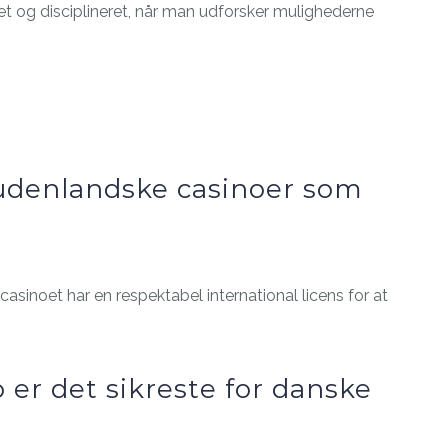
ret og disciplineret, når man udforsker mulighederne
på udenlandske casinoer som
t casinoet har en respektabel international licens for at
 er det sikreste for danske