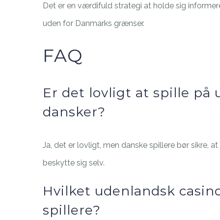
Det er en værdifuld strategi at holde sig informe
uden for Danmarks grænser.
FAQ
Er det lovligt at spille 
dansker?
Ja, det er lovligt, men danske spillere bør sikre, a
beskytte sig selv.
Hvilket udenlandsk casino
spillere?