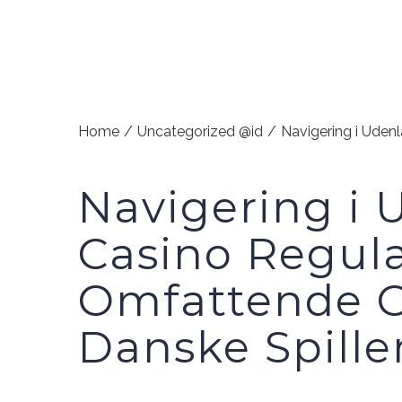
Home
/
Uncategorized @id
/
Navigering i Uden
Navigering i
Casino Regula
Omfattende G
Danske Spille