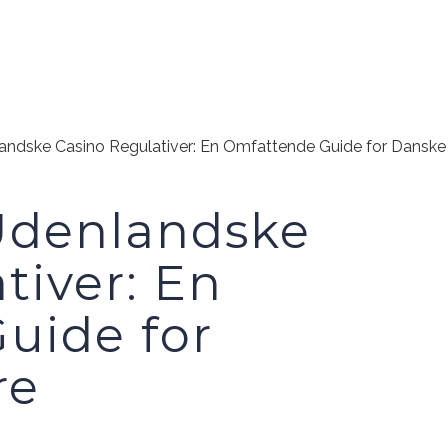
landske Casino Regulativer: En Omfattende Guide for Danske 
 Udenlandske
tiver: En
uide for
re