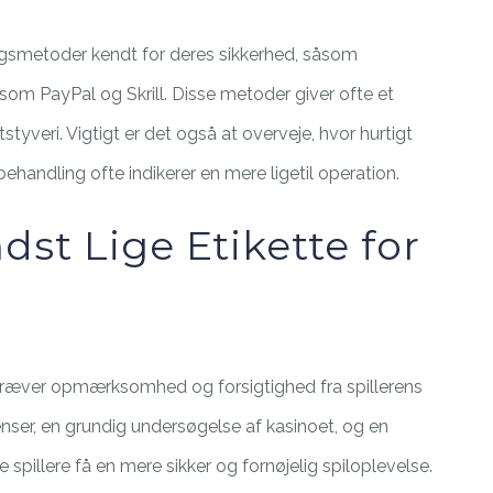
lingsmetoder kendt for deres sikkerhed, såsom
s som PayPal og Skrill. Disse metoder giver ofte et
tyveri. Vigtigt er det også at overveje, hvor hurtigt
ehandling ofte indikerer en mere ligetil operation.
dst Lige Etikette for
kræver opmærksomhed og forsigtighed fra spillerens
enser, en grundig undersøgelse af kasinoet, og en
spillere få en mere sikker og fornøjelig spiloplevelse.