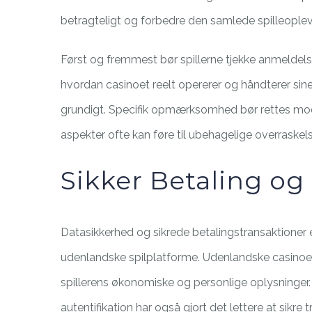
betragteligt og forbedre den samlede spilleoplev
Først og fremmest bør spillerne tjekke anmeldelse
hvordan casinoet reelt opererer og håndterer sine
grundigt. Specifik opmærksomhed bør rettes mod 
aspekter ofte kan føre til ubehagelige overraskels
Sikker Betaling og
Datasikkerhed og sikrede betalingstransaktioner e
udenlandske spilplatforme. Udenlandske casinoer
spillerens økonomiske og personlige oplysninger
autentifikation har også gjort det lettere at sikre t