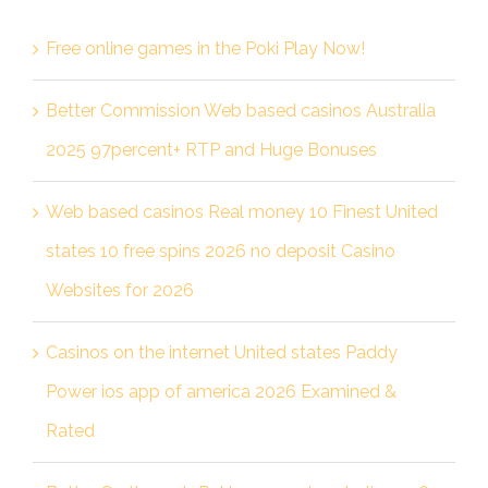
Free online games in the Poki Play Now!
Better Commission Web based casinos Australia
2025 97percent+ RTP and Huge Bonuses
Web based casinos Real money 10 Finest United
states 10 free spins 2026 no deposit Casino
Websites for 2026
Casinos on the internet United states Paddy
Power ios app of america 2026 Examined &
Rated