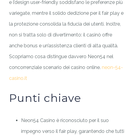
e l’design user-friendly soddisfano le preferenze più
variegate, mentre il solido dedizione per il fair play e
la protezione consolida la fiducia dei utenti. Inoltre,
non si tratta solo di divertimento: il casinò offre
anche bonus e un’assistenza clienti di alta qualità.
Scopriamo cosa distingue davvero Neon54 nel
concorrenziale scenario dei casino online.
neon-54-
casino.it
Punti chiave
Neon54 Casino è riconosciuto per il suo
impegno verso il fair play, garantendo che tutti