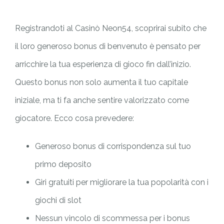
Registrandoti al Casinò Neon54, scoprirai subito che
il loro generoso bonus di benvenuto è pensato per
arricchire la tua esperienza di gioco fin dall’inizio.
Questo bonus non solo aumenta il tuo capitale
iniziale, ma ti fa anche sentire valorizzato come
giocatore. Ecco cosa prevedere:
Generoso bonus di corrispondenza sul tuo
primo deposito
Giri gratuiti per migliorare la tua popolarità con i
giochi di slot
Nessun vincolo di scommessa per i bonus