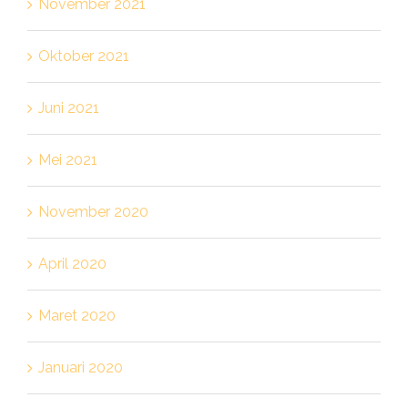
November 2021
Oktober 2021
Juni 2021
Mei 2021
November 2020
April 2020
Maret 2020
Januari 2020