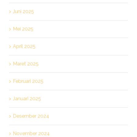
Juni 2025
Mei 2025
April 2025
Maret 2025
Februari 2025
Januari 2025
Desember 2024
November 2024