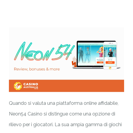
PILAR MEDIA
CERITA SOS
PILAR PELAYANAN KEMASYARAKATAN
AGENDA SOS
Quando si valuta una piattaforma online affidabile,
Neon54 Casino si distingue come una opzione di
rilievo per i giocatori. La sua ampia gamma di giochi