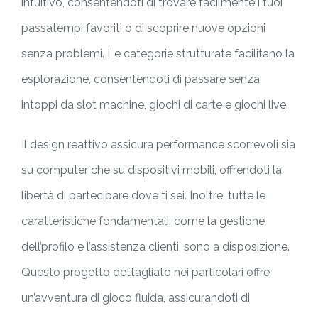
intuitivo, consentendoti di trovare facilmente i tuoi
passatempi favoriti o di scoprire nuove opzioni
senza problemi. Le categorie strutturate facilitano la
esplorazione, consentendoti di passare senza
intoppi da slot machine, giochi di carte e giochi live.
Il design reattivo assicura performance scorrevoli sia
su computer che su dispositivi mobili, offrendoti la
libertà di partecipare dove ti sei. Inoltre, tutte le
caratteristiche fondamentali, come la gestione
dell’profilo e l’assistenza clienti, sono a disposizione.
Questo progetto dettagliato nei particolari offre
un’avventura di gioco fluida, assicurandoti di