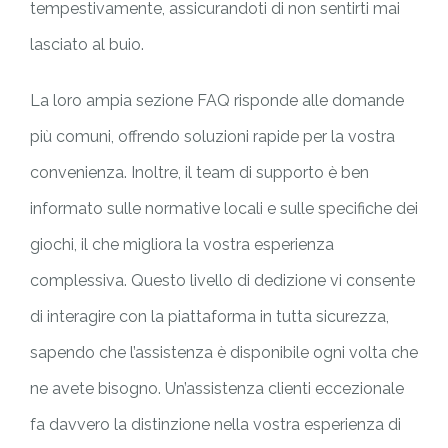
tempestivamente, assicurandoti di non sentirti mai
lasciato al buio.
La loro ampia sezione FAQ risponde alle domande
più comuni, offrendo soluzioni rapide per la vostra
convenienza. Inoltre, il team di supporto è ben
informato sulle normative locali e sulle specifiche dei
giochi, il che migliora la vostra esperienza
complessiva. Questo livello di dedizione vi consente
di interagire con la piattaforma in tutta sicurezza,
sapendo che l’assistenza è disponibile ogni volta che
ne avete bisogno. Un’assistenza clienti eccezionale
fa davvero la distinzione nella vostra esperienza di