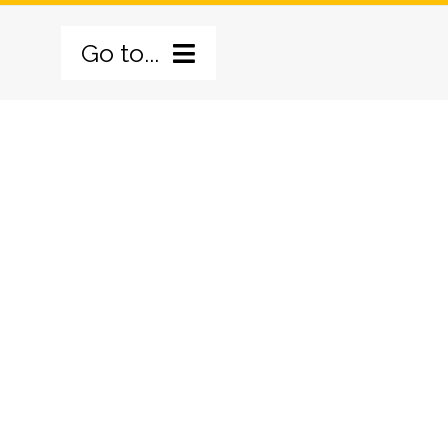
Skip
Go to...
to
content
BERANDA
TENTANG KAMI
PILAR PROGRAM
SEJARAH
GALERI
VISI MISI
PILAR PELATIHAN
BERITA
PROFIL
PILAR KESAKSIAN
HUBUNGI KAMI
LOGO BARU
PILAR PELAYANAN
BERITA UTAMA