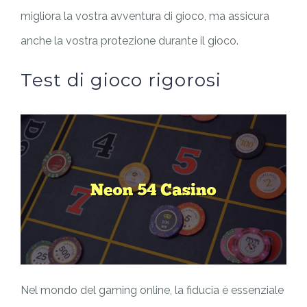
migliora la vostra avventura di gioco, ma assicura
anche la vostra protezione durante il gioco.
Test di gioco rigorosi
Nel mondo del gaming online, la fiducia è essenziale