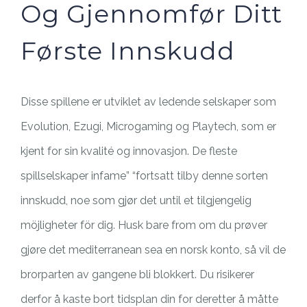
Og Gjennomfør Ditt
Første Innskudd
Disse spillene er utviklet av ledende selskaper som
Evolution, Ezugi, Microgaming og Playtech, som er
kjent for sin kvalité og innovasjon. De fleste
spillselskaper infame” “fortsatt tilby denne sorten
innskudd, noe som gjør det until et tilgjengelig
möjligheter för dig. Husk bare from om du prøver
gjøre det mediterranean sea en norsk konto, så vil de
brorparten av gangene bli blokkert. Du risikerer
derfor å kaste bort tidsplan din for deretter å måtte