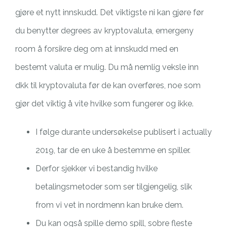
gjøre et nytt innskudd. Det viktigste ni kan gjøre før
du benytter degrees av kryptovaluta, emergeny
room å forsikre deg om at innskudd med en
bestemt valuta er mulig. Du må nemlig veksle inn
dkk til kryptovaluta før de kan overføres, noe som
gjør det viktig å vite hvilke som fungerer og ikke.
I følge durante undersøkelse publisert i actually
2019, tar de en uke å bestemme en spiller.
Derfor sjekker vi bestandig hvilke
betalingsmetoder som ser tilgjengelig, slik
from vi vet in nordmenn kan bruke dem.
Du kan også spille demo spill, sobre fleste