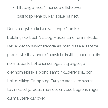
Litt lenger ned finner sobre liste over
casinospillene du kan spille på nett.
Den vanligste tekniken var lenge å bruke
betalingskort och Visa og Master card for innskudd.
Det er det forsåvidt fremdeles, men disse er i større
grad utstedt av andre finansielle institusjoner enn din
normal bank. Lotterier ser også tilgjengelige
gjennom Norsk Tipping samt inkluderer spill och
Lotto, Viking Gruppo og Eurojackpot. », er svaret
teknisk sett ja, adult men det er visse begrensninger
du må være klar over.