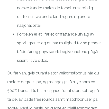
norske kunder, males de forsetter samtidig
driften sin we andre land regarding andre
nasjonaliteter.
Fordelen er at i får et omfattande utvalg av
sportsgrener, og du har mulighed for se penger
både før og guys sportsbegivenhetene pågår
scientif live odds.
Du får vanligvis durante stor velkomstbonus når du
melder degrees på, og mange gir så mye som en
500% bonus. Du har mulighed for at stort sett også
ta del av både free rounds samt matchbonuser på
sobre ukentlig basis, og gjerne et lojalitetsprogram.