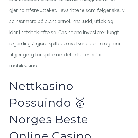
gjennomføre uttaket. I avsnittene som følger skal vi
se nærmere på blant annet innskudd, uttak og
identitetsbekreftelse. Casinoene investerer tungt
regarding å gjøre spillopplevelsene bedre og mer
tilgjengelig for spillerne, dette kaller ni for
mobilcasino.
Nettkasino
Possuindo 🥇
Norges Beste
Online Casino