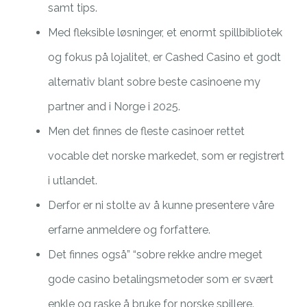
samt tips.
Med fleksible løsninger, et enormt spillbibliotek
og fokus på lojalitet, er Cashed Casino et godt
alternativ blant sobre beste casinoene my
partner and i Norge i 2025.
Men det finnes de fleste casinoer rettet
vocable det norske markedet, som er registrert
i utlandet.
Derfor er ni stolte av å kunne presentere våre
erfarne anmeldere og forfattere.
Det finnes også” “sobre rekke andre meget
gode casino betalingsmetoder som er svært
enkle og raske å bruke for norske spillere.