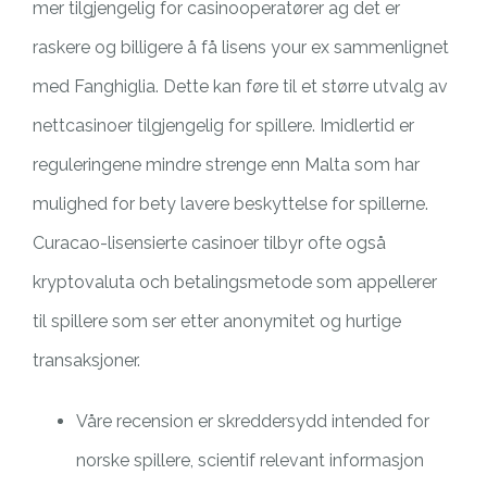
mer tilgjengelig for casinooperatører ag det er
raskere og billigere å få lisens your ex sammenlignet
med Fanghiglia. Dette kan føre til et større utvalg av
nettcasinoer tilgjengelig for spillere. Imidlertid er
reguleringene mindre strenge enn Malta som har
mulighed for bety lavere beskyttelse for spillerne.
Curacao-lisensierte casinoer tilbyr ofte også
kryptovaluta och betalingsmetode som appellerer
til spillere som ser etter anonymitet og hurtige
transaksjoner.
Våre recension er skreddersydd intended for
norske spillere, scientif relevant informasjon