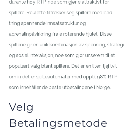
durante høy RTP, noe som gjør e attraktivt for
spillere. Roulette tiltrekker seg spillere med bad
thing spennende innsatsstruktur og
adrenalinpåvirkning fra e roterende hjulet. Disse
spillene gir en unik kombinasjon av spenning, strategi
og sosial interaksjon, noe som gjør unserem til et
populært valg blant spillere. Det er en liten tjej tvil
om in det er spilleautomater med opptil 98% RTP
som innehåller de beste utbetalingene I Norge.
Velg
Betalingsmetode