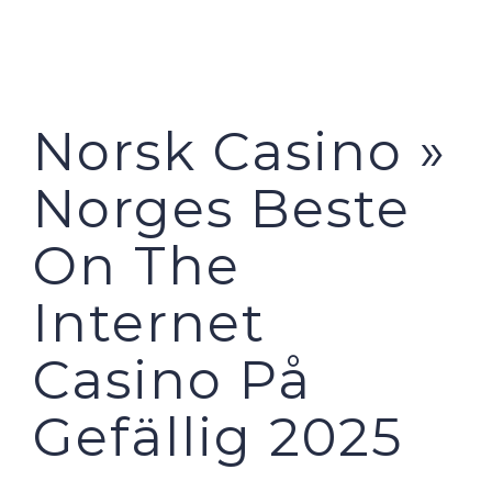
PILAR MEDIA
CERITA SOS
PILAR PELAYANAN KEMASYARAKATAN
AGENDA SOS
Norsk Casino »
Norges Beste
On The
Internet
Casino På
Gefällig 2025