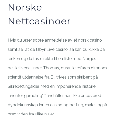
Norske
Nettcasinoer
Hvis du leser sobre anmeldelse av et norsk casino
samt ser at de tilbyr Live casino, så kan du klikke på
lenken og du tas direkte til en liste med Norges
beste livecasinoer. Thomas, durante erfaren økonom
scientif utdannelse fra BI, trives som skribent på
Sikrebettingsider. Med en imponerende historie
innenfor gambling” “innehåller han ikke uncovered
dybdekunnskap innen casino og betting, males også
bred viden fra ulike nisjer.