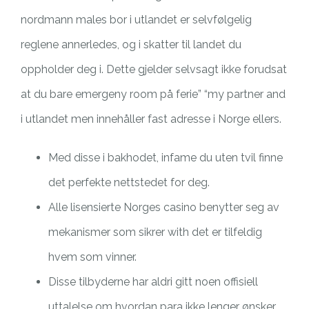
nordmann males bor i utlandet er selvfølgelig
reglene annerledes, og i skatter til landet du
oppholder deg i. Dette gjelder selvsagt ikke forudsat
at du bare emergeny room på ferie” “my partner and
i utlandet men innehåller fast adresse i Norge ellers.
Med disse i bakhodet, infame du uten tvil finne
det perfekte nettstedet for deg.
Alle lisensierte Norges casino benytter seg av
mekanismer som sikrer with det er tilfeldig
hvem som vinner.
Disse tilbyderne har aldri gitt noen offisiell
uttalelse om hvordan para ikke lenger ønsker