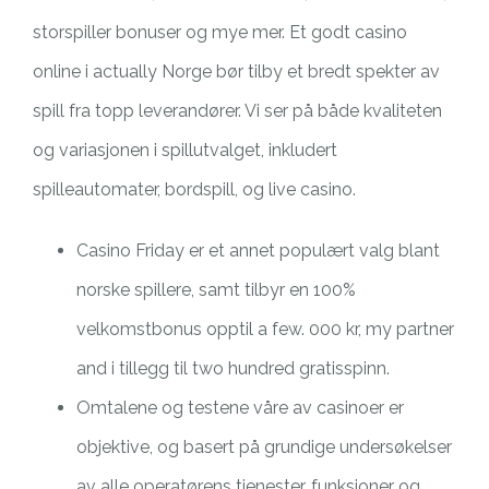
storspiller bonuser og mye mer. Et godt casino
online i actually Norge bør tilby et bredt spekter av
spill fra topp leverandører. Vi ser på både kvaliteten
og variasjonen i spillutvalget, inkludert
spilleautomater, bordspill, og live casino.
Casino Friday er et annet populært valg blant
norske spillere, samt tilbyr en 100%
velkomstbonus opptil a few. 000 kr, my partner
and i tillegg til two hundred gratisspinn.
Omtalene og testene våre av casinoer er
objektive, og basert på grundige undersøkelser
av alle operatørens tjenester, funksjoner og