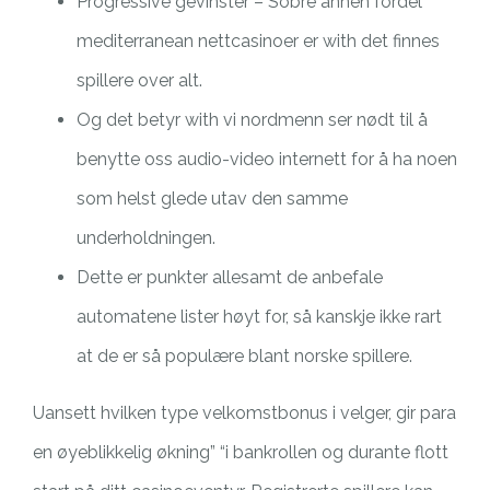
Progressive gevinster – Sobre annen fordel
mediterranean nettcasinoer er with det finnes
spillere over alt.
Og det betyr with vi nordmenn ser nødt til å
benytte oss audio-video internett for å ha noen
som helst glede utav den samme
underholdningen.
Dette er punkter allesamt de anbefale
automatene lister høyt for, så kanskje ikke rart
at de er så populære blant norske spillere.
Uansett hvilken type velkomstbonus i velger, gir para
en øyeblikkelig økning” “i bankrollen og durante flott