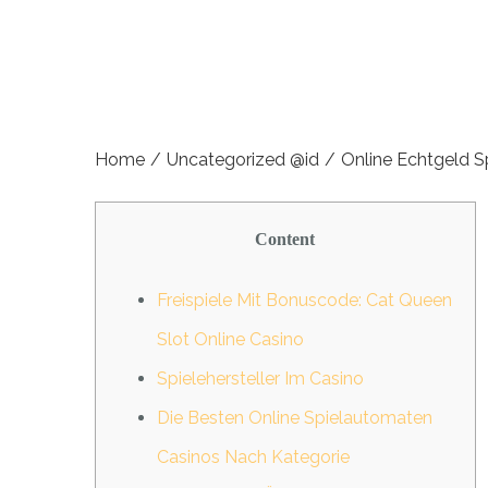
Home
/
Uncategorized @id
/
Online Echtgeld S
Content
Freispiele Mit Bonuscode: Cat Queen
Slot Online Casino
Spielehersteller Im Casino
Die Besten Online Spielautomaten
Casinos Nach Kategorie