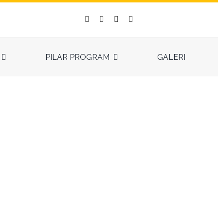
PILAR PROGRAM
GALERI