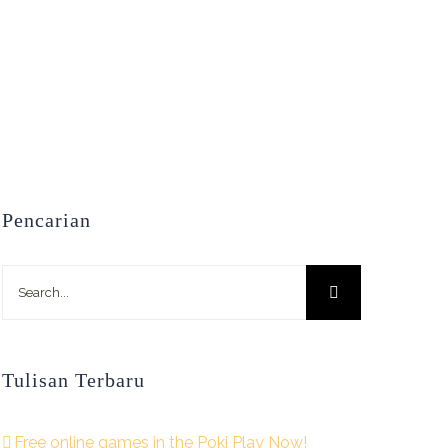
Pencarian
Search
for:
Tulisan Terbaru
Free online games in the Poki Play Now!