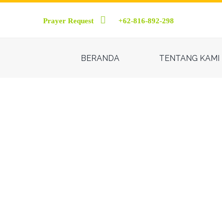
Skip
Prayer Request
+62-816-892-298
to
content
BERANDA
TENTANG KAMI