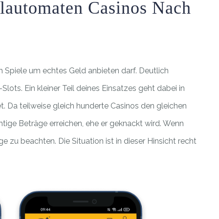
elautomaten Casinos Nach
ch Spiele um echtes Geld anbieten darf. Deutlich
lots. Ein kleiner Teil deines Einsatzes geht dabei in
t. Da teilweise gleich hunderte Casinos den gleichen
tige Beträge erreichen, ehe er geknackt wird. Wenn
 zu beachten. Die Situation ist in dieser Hinsicht recht