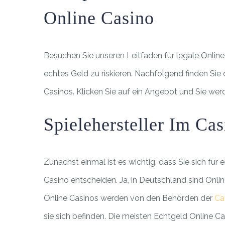
Online Casino
Besuchen Sie unseren Leitfaden für legale Online
echtes Geld zu riskieren. Nachfolgend finden Sie
Casinos. Klicken Sie auf ein Angebot und Sie werd
Spielehersteller Im Cas
Zunächst einmal ist es wichtig, dass Sie sich für e
Casino entscheiden. Ja, in Deutschland sind Onli
Online Casinos werden von den Behörden der
Ca
sie sich befinden. Die meisten Echtgeld Online Ca