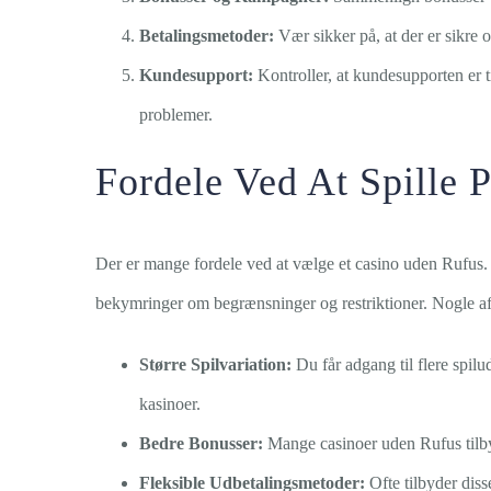
Betalingsmetoder:
Vær sikker på, at der er sikre
Kundesupport:
Kontroller, at kundesupporten er 
problemer.
Fordele Ved At Spille 
Der er mange fordele ved at vælge et casino uden Rufus. De
bekymringer om begrænsninger og restriktioner. Nogle af 
Større Spilvariation:
Du får adgang til flere spilu
kasinoer.
Bedre Bonusser:
Mange casinoer uden Rufus tilb
Fleksible Udbetalingsmetoder:
Ofte tilbyder diss