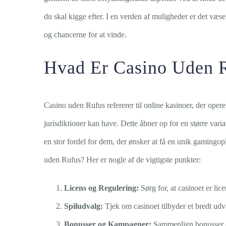
du skal kigge efter. I en verden af muligheder er det væsen
og chancerne for at vinde.
Hvad Er Casino Uden 
Casino uden Rufus refererer til online kasinoer, der oper
jurisdiktioner kan have. Dette åbner op for en større vari
en stor fordel for dem, der ønsker at få en unik gamingo
uden Rufus? Her er nogle af de vigtigste punkter:
Licens og Regulering:
Sørg for, at casinoet er lic
Spiludvalg:
Tjek om casinoet tilbyder et bredt udval
Bonusser og Kampagner:
Sammenlign bonusser og