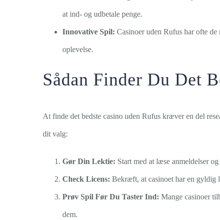
at ind- og udbetale penge.
Innovative Spil:
Casinoer uden Rufus har ofte de n
oplevelse.
Sådan Finder Du Det B
At finde det bedste casino uden Rufus kræver en del resear
dit valg:
Gør Din Lektie:
Start med at læse anmeldelser og 
Check Licens:
Bekræft, at casinoet har en gyldig 
Prøv Spil Før Du Taster Ind:
Mange casinoer tilb
dem.