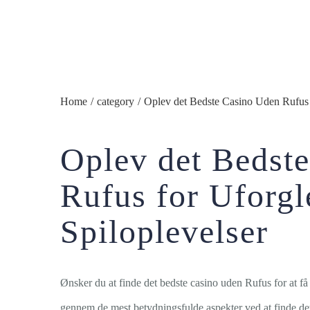
Home
/
category
/
Oplev det Bedste Casino Uden Rufus 
Oplev det Bedst
Rufus for Uforg
Spiloplevelser
Ønsker du at finde det bedste casino uden Rufus for at få
gennem de mest betydningsfulde aspekter ved at finde det