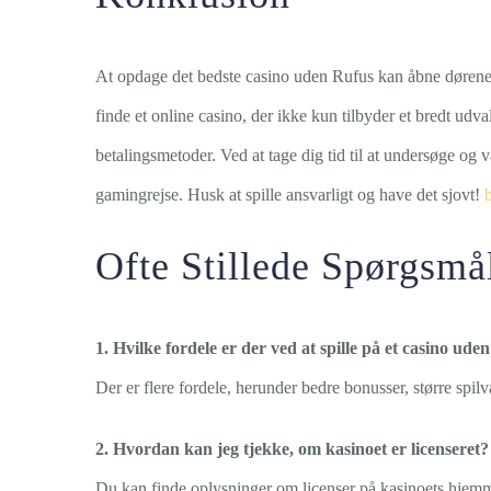
At opdage det bedste casino uden Rufus kan åbne dørene t
finde et online casino, der ikke kun tilbyder et bredt ud
betalingsmetoder. Ved at tage dig tid til at undersøge og 
gamingrejse. Husk at spille ansvarligt og have det sjovt!
Ofte Stillede Spørgsm
1. Hvilke fordele er der ved at spille på et casino ude
Der er flere fordele, herunder bedre bonusser, større spilv
2. Hvordan kan jeg tjekke, om kasinoet er licenseret?
Du kan finde oplysninger om licenser på kasinoets hjemme