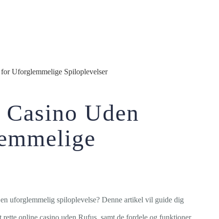
for Uforglemmelige Spiloplevelser
e Casino Uden
lemmelige
 en uforglemmelig spiloplevelse? Denne artikel vil guide dig
 rette online casino uden Rufus, samt de fordele og funktioner,