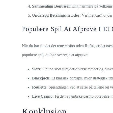
Sammenlign Bonusser:
Kig nærmere på velkomst
Undersøg Betalingsmetoder:
Vælg et casino, der 
Populære Spil At Afprøve I Et
Når du har fundet det rette casino uden Rufus, er det næst
populære spil, du bør overveje at afprøve:
Slots:
Online slots tilbyder diverse temaer og funktio
Blackjack:
Et klassisk bordspil, hvor strategisk t
Roulette:
Spændingen ved at satse på tallene og ve
Live Casino:
Få den autentiske casino oplevelse med
Konklusion