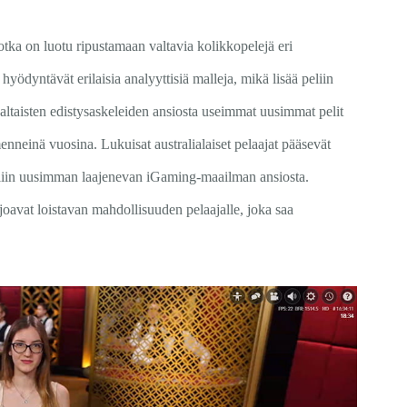
jotka on luotu ripustamaan valtavia kolikkopelejä eri
yödyntävät erilaisia ​​analyyttisiä malleja, mikä lisää peliin
altaisten edistysaskeleiden ansiosta useimmat uusimmat pelit
menneinä vuosina. Lukuisat australialaiset pelaajat pääsevät
uoliin uusimman laajenevan iGaming-maailman ansiosta.
rjoavat loistavan mahdollisuuden pelaajalle, joka saa