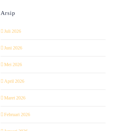
Arsip
Juli 2026
Juni 2026
Mei 2026
April 2026
Maret 2026
Februari 2026