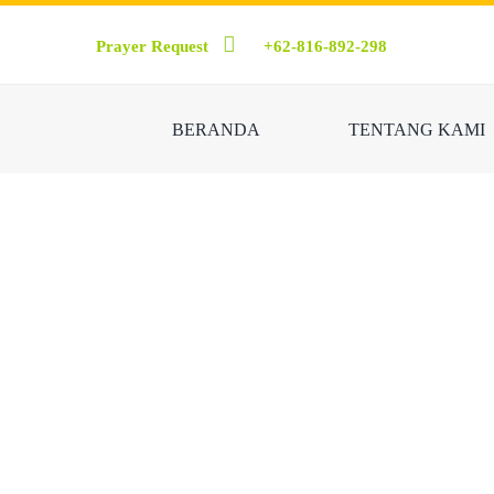
Skip
Prayer Request
+62-816-892-298
to
content
BERANDA
TENTANG KAMI