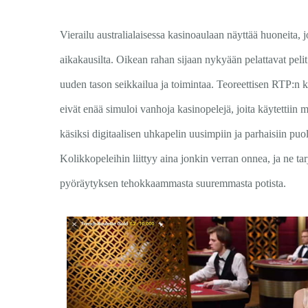
Vierailu australialaisessa kasinoaulaan näyttää huoneita, 
aikakausilta. Oikean rahan sijaan nykyään pelattavat pelit h
uuden tason seikkailua ja toimintaa. Teoreettisen RTP:n k
eivät enää simuloi vanhoja kasinopelejä, joita käytettiin 
käsiksi digitaalisen uhkapelin uusimpiin ja parhaisiin p
Kolikkopeleihin liittyy aina jonkin verran onnea, ja ne ta
pyöräytyksen tehokkaammasta suuremmasta potista.