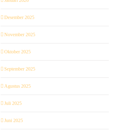
Januari 2026
Desember 2025
November 2025
Oktober 2025
September 2025
Agustus 2025
Juli 2025
Juni 2025