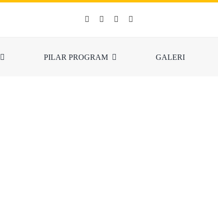
PILAR PROGRAM
GALERI