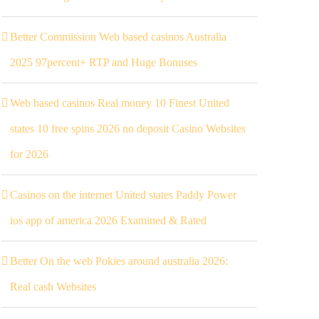
Better Commission Web based casinos Australia
2025 97percent+ RTP and Huge Bonuses
Web based casinos Real money 10 Finest United
states 10 free spins 2026 no deposit Casino Websites
for 2026
Casinos on the internet United states Paddy Power
ios app of america 2026 Examined & Rated
Better On the web Pokies around australia 2026:
Real cash Websites