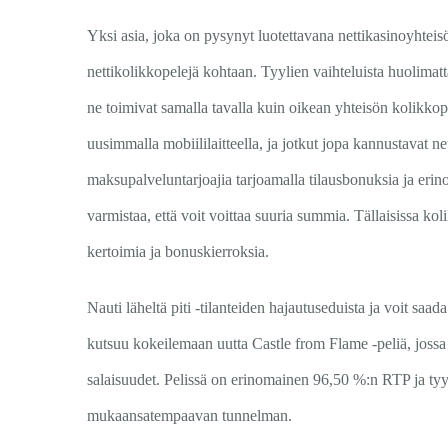
Yksi asia, joka on pysynyt luotettavana nettikasinoyhte
nettikolikkopelejä kohtaan. Tyylien vaihteluista huolimatta
ne toimivat samalla tavalla kuin oikean yhteisön kolikkope
uusimmalla mobiililaitteella, ja jotkut jopa kannustavat nett
maksupalveluntarjoajia tarjoamalla tilausbonuksia ja erinom
varmistaa, että voit voittaa suuria summia. Tällaisissa ko
kertoimia ja bonuskierroksia.
Nauti läheltä piti -tilanteiden hajautuseduista ja voit saa
kutsuu kokeilemaan uutta Castle from Flame -peliä, jossa s
salaisuudet. Pelissä on erinomainen 96,50 %:n RTP ja tyypil
mukaansatempaavan tunnelman.