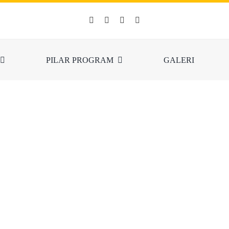
PILAR PROGRAM
GALERI