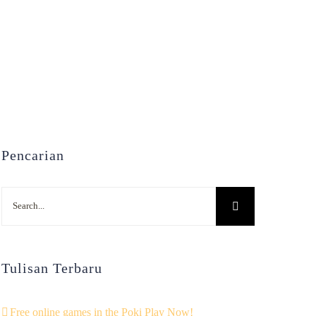
Pencarian
Search
for:
Tulisan Terbaru
Free online games in the Poki Play Now!