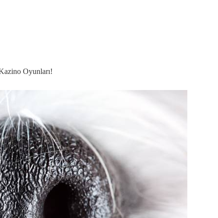
Kazino Oyunları!