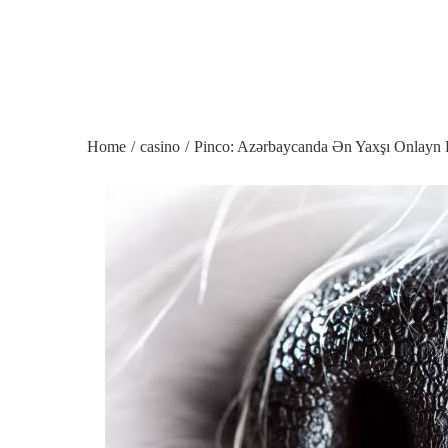
Home
/
casino
/
Pinco: Azərbaycanda Ən Yaxşı Onlayn 