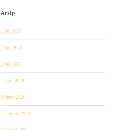
Arsip
Juli 2026
Juni 2026
Mei 2026
April 2026
Maret 2026
Februari 2026