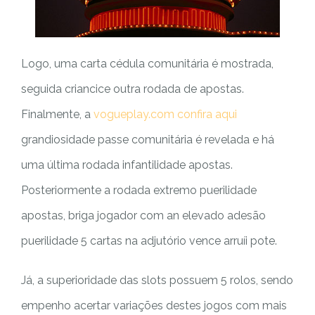
Logo, uma carta cédula comunitária é mostrada,
seguida criancice outra rodada de apostas.
Finalmente, a
vogueplay.com confira aqui
grandiosidade passe comunitária é revelada e há
uma última rodada infantilidade apostas.
Posteriormente a rodada extremo puerilidade
apostas, briga jogador com an elevado adesão
puerilidade 5 cartas na adjutório vence arruíi pote.
Já, a superioridade das slots possuem 5 rolos, sendo
empenho acertar variações destes jogos com mais