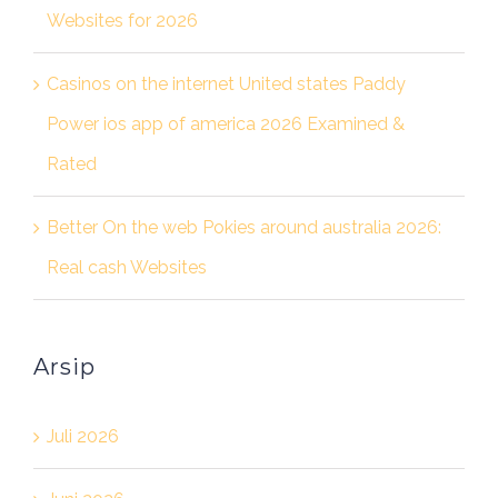
Websites for 2026
Casinos on the internet United states Paddy
Power ios app of america 2026 Examined &
Rated
Better On the web Pokies around australia 2026:
Real cash Websites
Arsip
Juli 2026