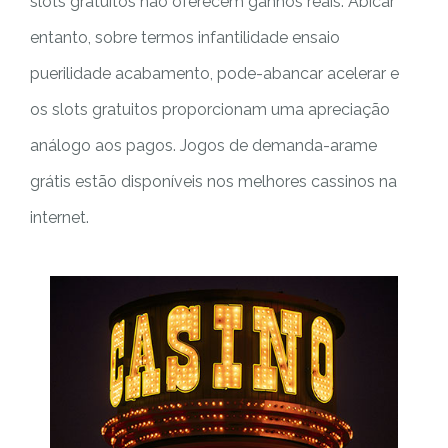
slots gratuitos não oferecem ganhos reais. Abicar
entanto, sobre termos infantilidade ensaio
puerilidade acabamento, pode-abancar acelerar e
os slots gratuitos proporcionam uma apreciação
análogo aos pagos. Jogos de demanda-arame
grátis estão disponíveis nos melhores cassinos na
internet.