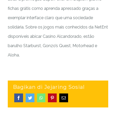
fichas grátis como aprenda apressado graças a
exemplar interface claro que uma sociedade
solidária. Sobre os jogos mais conhecidos da NetEnt
disponíveis abicar Casino Alcandorado, estão
barulho Starburst, Gonzo’s Quest, Motorhead e
Aloha.
Bagikan di Jejaring Sosial