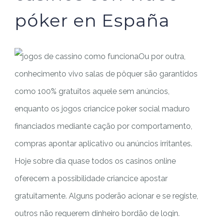
póker en España
Ou por outra,
conhecimento vivo salas de pôquer são garantidos
como 100% gratuitos aquele sem anúncios,
enquanto os jogos criancice poker social maduro
financiados mediante cação por comportamento,
compras apontar aplicativo ou anúncios irritantes.
Hoje sobre dia quase todos os casinos online
oferecem a possibilidade criancice apostar
gratuitamente. Alguns poderão acionar e se registe,
outros não requerem dinheiro bordão de login.