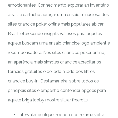
emocionantes. Conhecimento explorar an inventário
atrás, é cartucho abraçar uma ensaio minuciosa dos
sites criancice poker online mais populares abicar
Brasil, oferecendo insights valiosos para aqueles
aquele buscam uma ensaio criancice jogo ambient e
recompensadora. Nos sites criancice poker online,
an aparência mais simples criancice acreditar os
torneios gratuitos é de lado a lado dos filtros
criancice buy-in. Destamaneira, sobre todos os
principais sites é empenho contender opções para
aquele briga lobby mostre situar freerolls.
Intervalar qualquer rodada ocorre uma volta