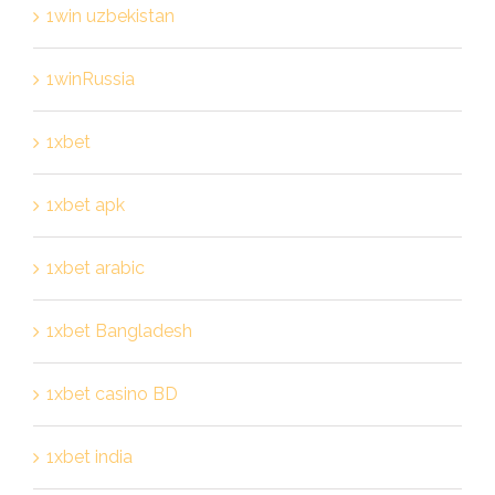
1win uzbekistan
1winRussia
1xbet
1xbet apk
1xbet arabic
1xbet Bangladesh
1xbet casino BD
1xbet india