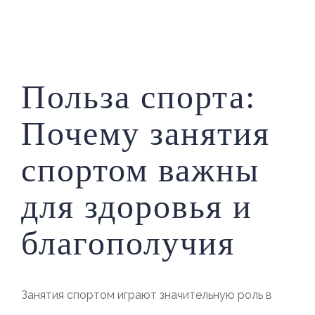
PILAR MEDIA
CERITA SOS
PILAR PELAYANAN KEMASYARAKATAN
AGENDA SOS
Польза спорта:
Почему занятия
спортом важны
для здоровья и
благополучия
Занятия спортом играют значительную роль в