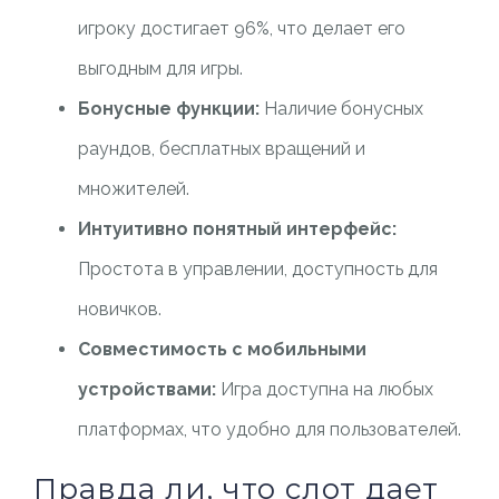
игроку достигает 96%, что делает его
выгодным для игры.
Бонусные функции:
Наличие бонусных
раундов, бесплатных вращений и
множителей.
Интуитивно понятный интерфейс:
Простота в управлении, доступность для
новичков.
Совместимость с мобильными
устройствами:
Игра доступна на любых
платформах, что удобно для пользователей.
Правда ли, что слот дает