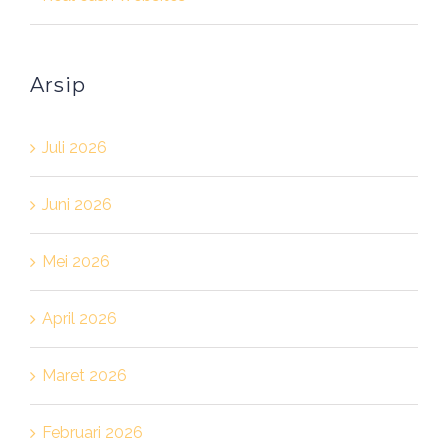
Arsip
Juli 2026
Juni 2026
Mei 2026
April 2026
Maret 2026
Februari 2026