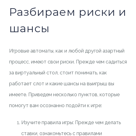
Разбираем риски и
шансы
Игровые автоматы, как и любой другой азартный
процесс, имеют свои риски. Прежде чем садиться
за виртуальный стол, стоит понимать, как
работает слот и какие шансы на выигрыш вы
имеете. Приведем несколько пунктов, которые
помогут вам осознанно подойти к игре:
Изучите правила игры: Прежде чем делать
ставки, ознакомьтесь с правилами