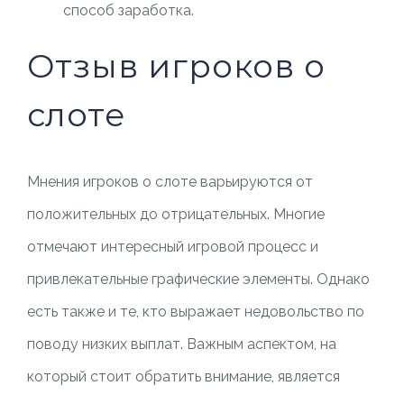
способ заработка.
Отзыв игроков о
слоте
Мнения игроков о слоте варьируются от
положительных до отрицательных. Многие
отмечают интересный игровой процесс и
привлекательные графические элементы. Однако
есть также и те, кто выражает недовольство по
поводу низких выплат. Важным аспектом, на
который стоит обратить внимание, является