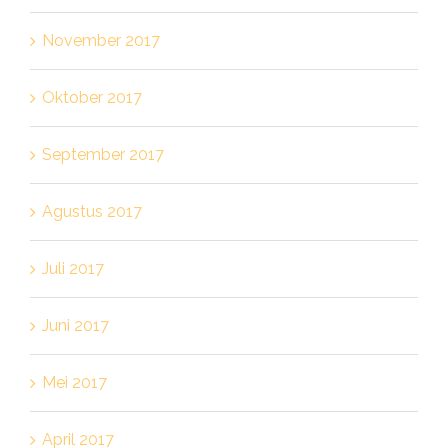
November 2017
Oktober 2017
September 2017
Agustus 2017
Juli 2017
Juni 2017
Mei 2017
April 2017