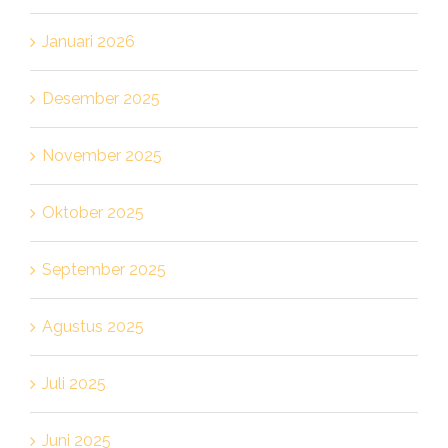
Januari 2026
Desember 2025
November 2025
Oktober 2025
September 2025
Agustus 2025
Juli 2025
Juni 2025