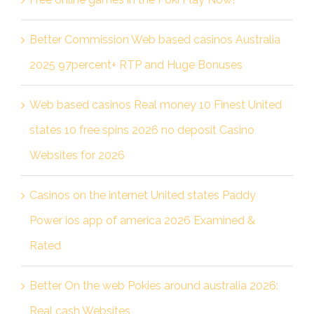
Better Commission Web based casinos Australia
2025 97percent+ RTP and Huge Bonuses
Web based casinos Real money 10 Finest United
states 10 free spins 2026 no deposit Casino
Websites for 2026
Casinos on the internet United states Paddy
Power ios app of america 2026 Examined &
Rated
Better On the web Pokies around australia 2026:
Real cash Websites