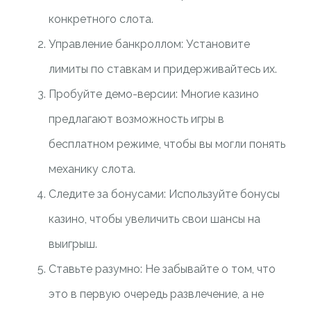
конкретного слота.
Управление банкроллом: Установите
лимиты по ставкам и придерживайтесь их.
Пробуйте демо-версии: Многие казино
предлагают возможность игры в
бесплатном режиме, чтобы вы могли понять
механику слота.
Следите за бонусами: Используйте бонусы
казино, чтобы увеличить свои шансы на
выигрыш.
Ставьте разумно: Не забывайте о том, что
это в первую очередь развлечение, а не