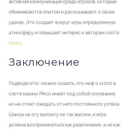
активная коммуникация среди игроков, которые
обмениваются опытом и рассказывают о своих
удачах. Это создает вокруг игры определенную
атмосферу и повышает интерес к авторам слота
пинко
.
Заключение
Подводя итог, можно сказать, что миф о х1000 в
слоте казино Pinco имеет под собой основание,
но не стоит ожидать от него постоянного успеха.
Шансы на эту выплату не так высоки, и игра
должна восприниматься как развлечение, а не как