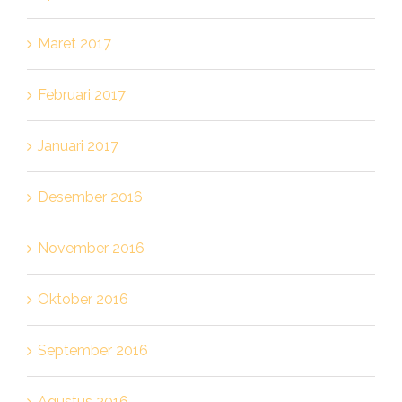
Maret 2017
Februari 2017
Januari 2017
Desember 2016
November 2016
Oktober 2016
September 2016
Agustus 2016