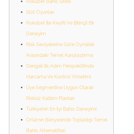
Rokubet Bahis Sitesi
Slot Oyunları
Rokubet İle Keyifli Ve Bilinçli Bir
Deneyim
Risk Seviyelerine Göre Oynaklık
Arasındaki Temel Karşılaştırma
Dengeli Ilk Adım Perspektifinde
Harcama Ve Kontrol Yönetimi
Üye Segmentine Uygun Olarak
Risksiz Katılım Planları
Türkiye’nin En İyi Bahis Deneyimi
Ortamın Bünyesinde Topladığı Temel
Bahis Alternatifleri