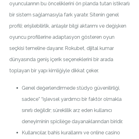
oyuncularının bu önceliklerini ön planda tutan istikrarlı
bir sistem sağlamasıyla fark yaratır. Sitenin genel
profili; erişilebilirlik, anlaşılır bilgi aktarımı ve değişken
oyuncu profillerine adaptasyon gösteren oyun
seçkisi temeline dayanır. Rokubet, dijital kumar
dünyasında geniş içerik seçeneklerini bir arada
toplayan bir yapı kimliğiyle dikkat çeker.
Genel değerlendirmede stüdyo güvenilirliği,
sadece” “işlevsel yardımcı bir faktör olmakla
sınırlı değildir; süreklilik arz eden kullanıcı
deneyiminin spicilège dayanaklarından biridir.
Kullanıcılar, bahis kurallarını ve online casino