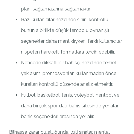
planı sağlamalarına sağlamaktır.
Bazı kullanıcılar nezdinde sınırlı kontrollü
bununla birlikte düşük tempolu oynanışlı
seçenekler daha mantıklıyken, farklı kullanıcılar
nispeten hareketli formatlara tercih edebilir.
Neticede dikkatli bir bahisçi nezdinde temel
yaklaşım, promosyonları kullanmadan önce
kuralları kontrollü düzende analiz etmektir.
Futbol, basketbol, tenis, voleybol, hentbol ve
daha birçok spor dalı, bahis sitesinde yer alan
bahis seçenekleri arasında yer alır.
Bilhassa zarar oluştuğunda ilgili sınırlar, mental