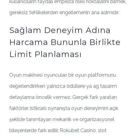
kullanıcıların faydalı empieza riskli noktalarını bilmek,
gereksiz tehlikelerden engellemenin ana adımıdır.
Sağlam Deneyim Adına
Harcama Bununla Birlikte
Limit Planlaması
Oyun makinesi oyuncuları bir oyun platformunu
değerlendirirken yalnızca ödüllere ya ag tasarım
detaylarına öncelik vermez. Gerçek fark yaratan
faktörler, istikrarlı oynanışta oyun deneyimini açık
şekilde tanımlayan mekanik ve organizasyonel
bileşenlerde fark edilir. Rokubet Casino, slot