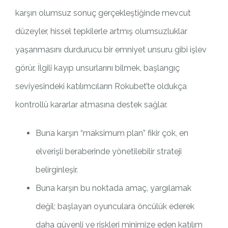
karşın olumsuz sonuç gerçekleştiğinde mevcut
düzeyler, hissel tepkilerle artmış olumsuzluklar
yaşanmasını durdurucu bir emniyet unsuru gibi işlev
görür. İlgili kayıp unsurlarını bilmek, başlangıç
seviyesindeki katılımcıların Rokubet’te oldukça
kontrollü kararlar atmasına destek sağlar.
Buna karşın “maksimum plan” fikir çok, en
elverişli beraberinde yönetilebilir strateji
belirginleşir.
Buna karşın bu noktada amaç, yargılamak
değil; başlayan oyunculara öncülük ederek
daha güvenli ve riskleri minimize eden katılım