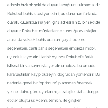
adresin hızlı bir şekilde duyurulacağı unutulmamalıdır.
Rokubet bahis sitesi yönetimi, bu durumun farkında
olarak, kullanıcılarına yeni giriş adresini hızlı bir şekilde
duyurur. Roku bet müşterilerine sunduğu avantajlar
arasında yüksek bahis oranları, çeşitli ödeme
seçenekleri, canlı bahis seçenekleri empieza mobil
uyumluluk yer alır. Her bir oyuncu Rokubet’e farklı
istisnai bir varsayımıyla yer alır empieza bu umudu,
kararlaştırılan kayıp düzeyini doğrudan yönlendirir. Bu
nedenle genel bir “optimum” planından önermek
yerine, tipine göre uyarlanmış stratejiler daha dengeli
etkiler oluşturur. Acemi, temkinli ile girişken