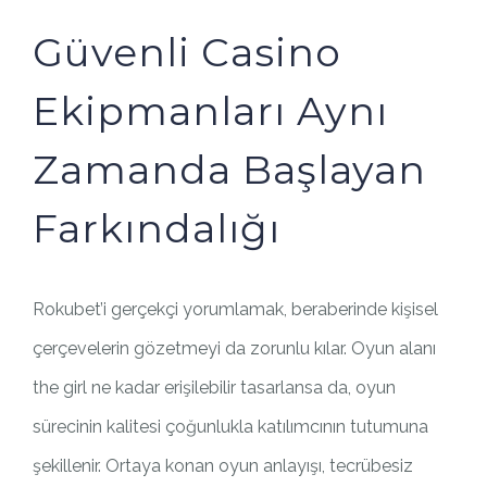
Güvenli Casino
Ekipmanları Aynı
Zamanda Başlayan
Farkındalığı
Rokubet’i gerçekçi yorumlamak, beraberinde kişisel
çerçevelerin gözetmeyi da zorunlu kılar. Oyun alanı
the girl ne kadar erişilebilir tasarlansa da, oyun
sürecinin kalitesi çoğunlukla katılımcının tutumuna
şekillenir. Ortaya konan oyun anlayışı, tecrübesiz