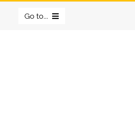
Skip
Go to...
to
content
BERANDA
TENTANG KAMI
PILAR PROGRAM
SEJARAH
GALERI
VISI MISI
PILAR PELATIHAN
BERITA
PROFIL
PILAR KESAKSIAN
HUBUNGI KAMI
LOGO BARU
PILAR PELAYANAN
BERITA UTAMA