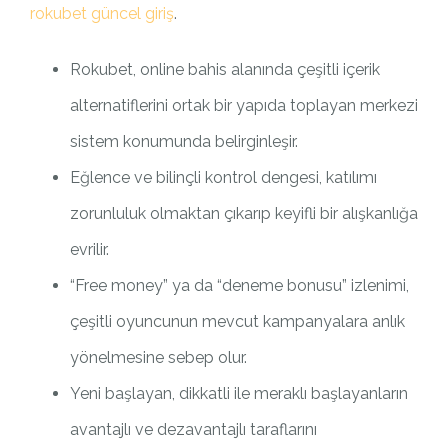
rokubet güncel giriş
.
Rokubet, online bahis alanında çeşitli içerik
alternatiflerini ortak bir yapıda toplayan merkezi
sistem konumunda belirginleşir.
Eğlence ve bilinçli kontrol dengesi, katılımı
zorunluluk olmaktan çıkarıp keyifli bir alışkanlığa
evrilir.
“Free money” ya da “deneme bonusu” izlenimi,
çeşitli oyuncunun mevcut kampanyalara anlık
yönelmesine sebep olur.
Yeni başlayan, dikkatli ile meraklı başlayanların
avantajlı ve dezavantajlı taraflarını