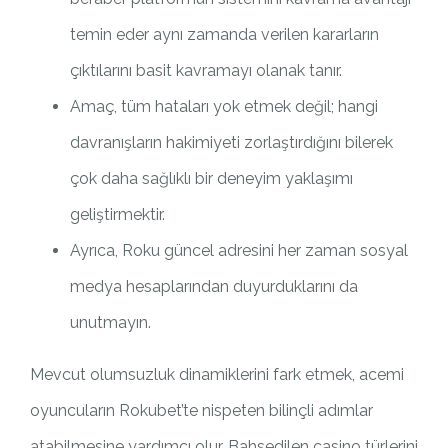
temin eder aynı zamanda verilen kararların
çıktılarını basit kavramayı olanak tanır.
Amaç, tüm hataları yok etmek değil; hangi
davranışların hakimiyeti zorlaştırdığını bilerek
çok daha sağlıklı bir deneyim yaklaşımı
geliştirmektir.
Ayrıca, Roku güncel adresini her zaman sosyal
medya hesaplarından duyurduklarını da
unutmayın.
Mevcut olumsuzluk dinamiklerini fark etmek, acemi
oyuncuların Rokubet’te nispeten bilinçli adımlar
atabilmesine yardımcı olur. Bahsedilen casino türlerini