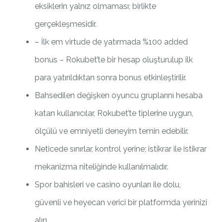
eksiklerin yalnız olmaması; birlikte
gerçekleşmesidir.
– İlk em virtude de yatırmada %100 added
bonus – Rokubet’te bir hesap oluşturulup ilk
para yatırıldıktan sonra bonus etkinleştirilir.
Bahsedilen değişken oyuncu gruplarını hesaba
katan kullanıcılar, Rokubet’te tiplerine uygun,
ölçülü ve emniyetli deneyim temin edebilir.
Neticede sınırlar, kontrol yerine; istikrar ile istikrar
mekanizma niteliğinde kullanılmalıdır.
Spor bahisleri ve casino oyunları ile dolu,
güvenli ve heyecan verici bir platformda yerinizi
alın.