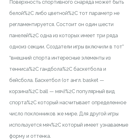
Поверхность спортивного снаряда может быть
белой%2C либо цветной%2C тот параметр не
регламентируется. Состоит он один шести
панелей%2C одна из которых имеет три ряда
одноиз секции. Создатели игры включили в тот”
“внешний спорта интересные элементы из
тенниса%2C гандбола%2C баскетбола и
бейсбола. Баскетбол (от англ. basket —
корзина%2C ball — мяч)%2C популярный вид
спорта%2C который насчитывает определенное
число поклонников же мире. Для другой игры
используется мяч%2C который имеет узнаваемые
форму и оттенка.