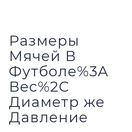
PILAR MEDIA
CERITA SOS
PILAR PELAYANAN KEMASYARAKATAN
AGENDA SOS
Размеры
Мячей В
Футболе%3A
Вес%2C
Диаметр же
Давление