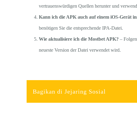
vertrauenswürdigen Quellen herunter und verwend
Kann ich die APK auch auf einem iOS-Gerät ins
benötigen Sie die entsprechende IPA-Datei.
Wie aktualisiere ich die Mostbet APK?
– Folgen 
neueste Version der Datei verwendet wird.
Bagikan di Jejaring Sosial