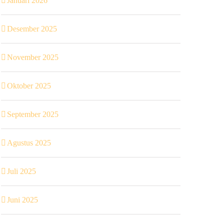
Januari 2026
Desember 2025
November 2025
Oktober 2025
September 2025
Agustus 2025
Juli 2025
Juni 2025