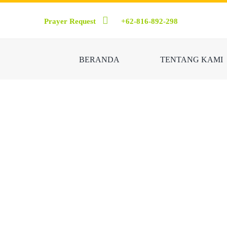
Skip
Prayer Request
+62-816-892-298
to
content
BERANDA
TENTANG KAMI