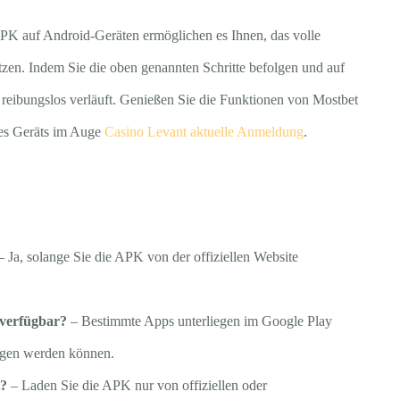
APK auf Android-Geräten ermöglichen es Ihnen, das volle
tzen. Indem Sie die oben genannten Schritte befolgen und auf
ss reibungslos verläuft. Genießen Sie die Funktionen von Mostbet
hres Geräts im Auge
Casino Levant aktuelle Anmeldung
.
 Ja, solange Sie die APK von der offiziellen Website
 verfügbar?
– Bestimmte Apps unterliegen im Google Play
ngen werden können.
t?
– Laden Sie die APK nur von offiziellen oder