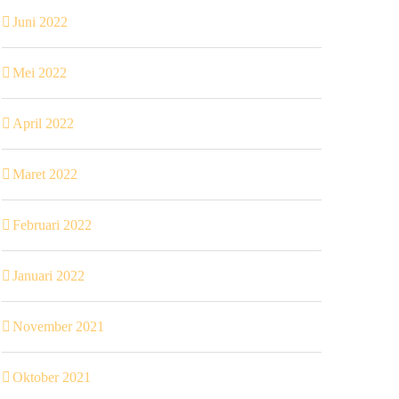
Juni 2022
Mei 2022
April 2022
Maret 2022
Februari 2022
Januari 2022
November 2021
Oktober 2021