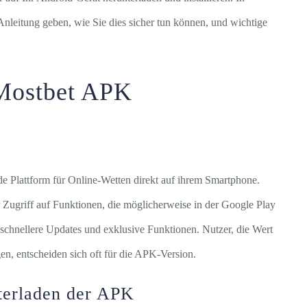
-Anleitung geben, wie Sie dies sicher tun können, und wichtige
 Mostbet APK
 Plattform für Online-Wetten direkt auf ihrem Smartphone.
Zugriff auf Funktionen, die möglicherweise in der Google Play
 schnellere Updates und exklusive Funktionen. Nutzer, die Wert
gen, entscheiden sich oft für die APK-Version.
terladen der APK