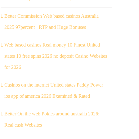
Better Commission Web based casinos Australia
2025 97percent+ RTP and Huge Bonuses
Web based casinos Real money 10 Finest United
states 10 free spins 2026 no deposit Casino Websites
for 2026
Casinos on the internet United states Paddy Power
ios app of america 2026 Examined & Rated
Better On the web Pokies around australia 2026:
Real cash Websites