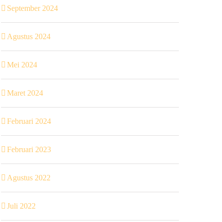
September 2024
Agustus 2024
Mei 2024
Maret 2024
Februari 2024
Februari 2023
Agustus 2022
Juli 2022