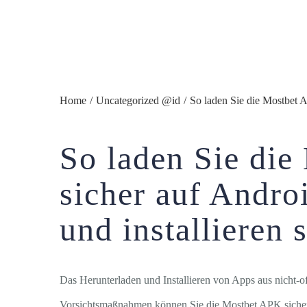
Home
/
Uncategorized @id
/
So laden Sie die Mostbet A
So laden Sie di
sicher auf Andro
und installieren s
Das Herunterladen und Installieren von Apps aus nicht-off
Vorsichtsmaßnahmen können Sie die Mostbet APK sicher a