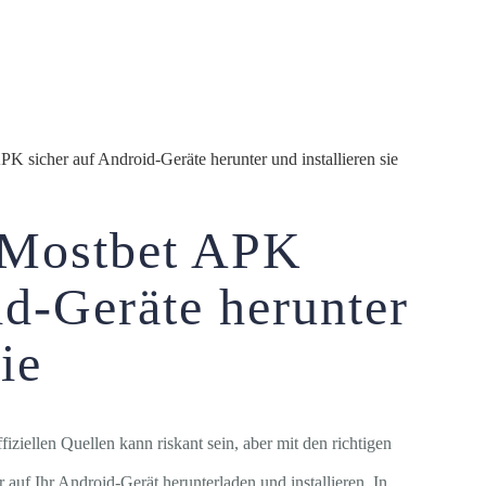
PK sicher auf Android-Geräte herunter und installieren sie
e Mostbet APK
id-Geräte herunter
ie
iziellen Quellen kann riskant sein, aber mit den richtigen
uf Ihr Android-Gerät herunterladen und installieren. In