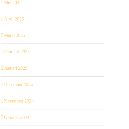
Mei 2025
April 2025
Maret 2025
Februari 2025
Januari 2025
Desember 2024
November 2024
Oktober 2024