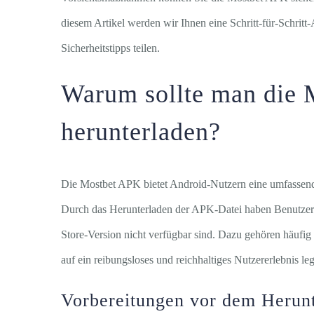
diesem Artikel werden wir Ihnen eine Schritt-für-Schritt
Sicherheitstipps teilen.
Warum sollte man die
herunterladen?
Die Mostbet APK bietet Android-Nutzern eine umfassende
Durch das Herunterladen der APK-Datei haben Benutzer 
Store-Version nicht verfügbar sind. Dazu gehören häufig
auf ein reibungsloses und reichhaltiges Nutzererlebnis le
Vorbereitungen vor dem Herun