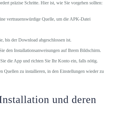
ert präzise Schritte. Hier ist, wie Sie vorgehen sollten:
 eine vertrauenswürdige Quelle, um die APK-Datei
, bis der Download abgeschlossen ist.
Sie den Installationsanweisungen auf Ihrem Bildschirm.
Sie die App und richten Sie Ihr Konto ein, falls nötig.
n Quellen zu installieren, in den Einstellungen wieder zu
Installation und deren