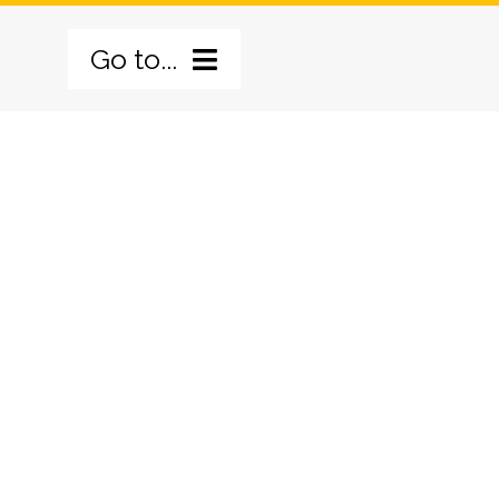
Skip
Go to...
to
content
BERANDA
TENTANG KAMI
PILAR PROGRAM
SEJARAH
GALERI
VISI MISI
PILAR PELATIHAN
BERITA
PROFIL
PILAR KESAKSIAN
HUBUNGI KAMI
LOGO BARU
PILAR PELAYANAN
BERITA UTAMA