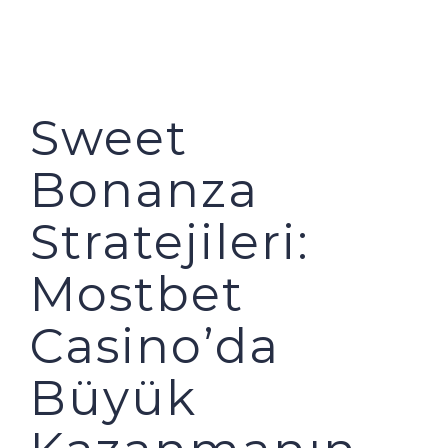
PILAR MEDIA
CERITA SOS
PILAR PELAYANAN KEMASYARAKATAN
AGENDA SOS
Sweet
Bonanza
Stratejileri:
Mostbet
Casino’da
Büyük