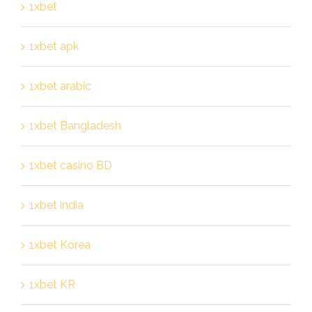
1xbet
1xbet apk
1xbet arabic
1xbet Bangladesh
1xbet casino BD
1xbet india
1xbet Korea
1xbet KR