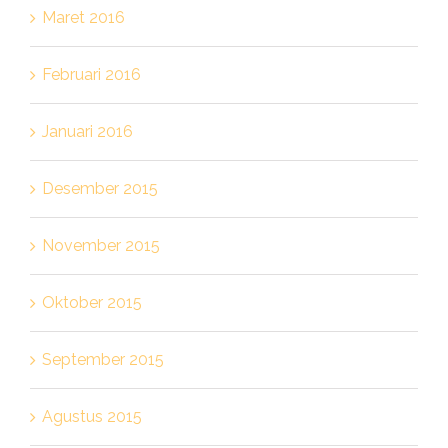
Maret 2016
Februari 2016
Januari 2016
Desember 2015
November 2015
Oktober 2015
September 2015
Agustus 2015