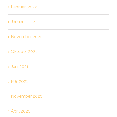
Februari 2022
Januari 2022
November 2021
Oktober 2021
Juni 2021
Mei 2021
November 2020
April 2020