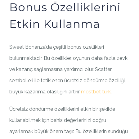
Bonus Özelliklerini
Etkin Kullanma
Sweet Bonanza’da çeşitli bonus özellikleri
bulunmaktadır. Bu özellikler, oyunun daha fazla zevk
ve kazanç sağlamasına yardımcı olur. Scatter
sembolleri ile tetiklenen ücretsiz döndürme özelliği,
büyük kazanma olasılığını artırır
mostbet türk
.
Ücretsiz döndürme özelliklerini etkin bir şekilde
kullanabilmek için bahis değerlerinizi doğru
ayarlamak büyük önem taşır. Bu özelliklerin sunduğu