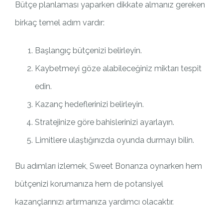
Bütçe planlaması yaparken dikkate almanız gereken
birkaç temel adım vardır:
Başlangıç bütçenizi belirleyin.
Kaybetmeyi göze alabileceğiniz miktarı tespit
edin.
Kazanç hedeflerinizi belirleyin.
Stratejinize göre bahislerinizi ayarlayın.
Limitlere ulaştığınızda oyunda durmayı bilin.
Bu adımları izlemek, Sweet Bonanza oynarken hem
bütçenizi korumanıza hem de potansiyel
kazançlarınızı artırmanıza yardımcı olacaktır.