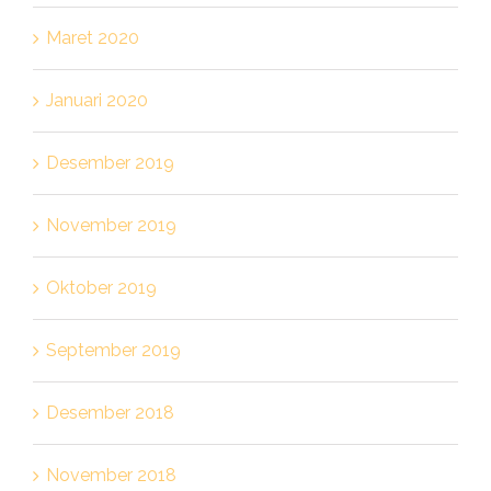
Maret 2020
Januari 2020
Desember 2019
November 2019
Oktober 2019
September 2019
Desember 2018
November 2018