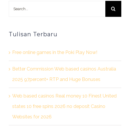
Search
for:
Tulisan Terbaru
Free online games in the Poki Play Now!
Better Commission Web based casinos Australia
2025 97percent+ RTP and Huge Bonuses
Web based casinos Real money 10 Finest United
states 10 free spins 2026 no deposit Casino
Websites for 2026