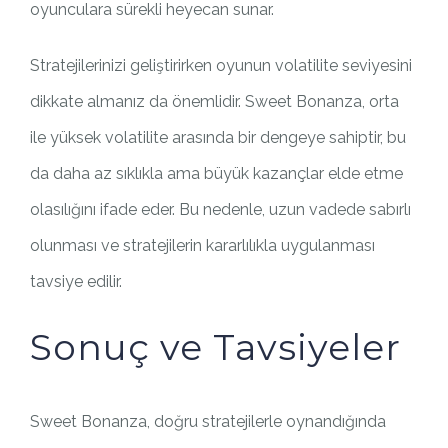
oyunculara sürekli heyecan sunar.
Stratejilerinizi geliştirirken oyunun volatilite seviyesini
dikkate almanız da önemlidir. Sweet Bonanza, orta
ile yüksek volatilite arasında bir dengeye sahiptir, bu
da daha az sıklıkla ama büyük kazançlar elde etme
olasılığını ifade eder. Bu nedenle, uzun vadede sabırlı
olunması ve stratejilerin kararlılıkla uygulanması
tavsiye edilir.
Sonuç ve Tavsiyeler
Sweet Bonanza, doğru stratejilerle oynandığında