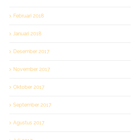
Februari 2018
Januari 2018
Desember 2017
November 2017
Oktober 2017
September 2017
Agustus 2017