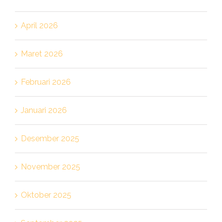
April 2026
Maret 2026
Februari 2026
Januari 2026
Desember 2025
November 2025
Oktober 2025