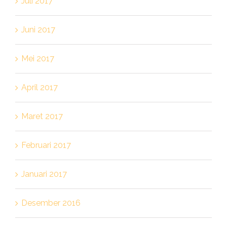
Juli 2017
Juni 2017
Mei 2017
April 2017
Maret 2017
Februari 2017
Januari 2017
Desember 2016