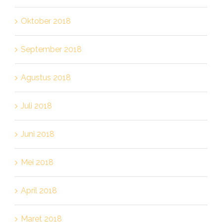
Oktober 2018
September 2018
Agustus 2018
Juli 2018
Juni 2018
Mei 2018
April 2018
Maret 2018