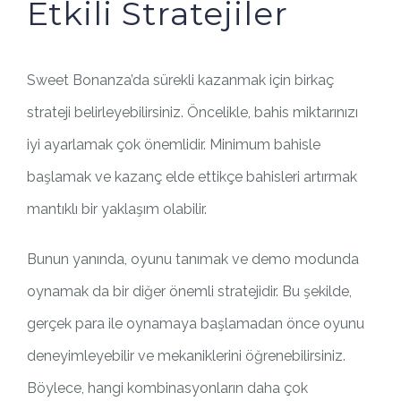
Etkili Stratejiler
Sweet Bonanza’da sürekli kazanmak için birkaç
strateji belirleyebilirsiniz. Öncelikle, bahis miktarınızı
iyi ayarlamak çok önemlidir. Minimum bahisle
başlamak ve kazanç elde ettikçe bahisleri artırmak
mantıklı bir yaklaşım olabilir.
Bunun yanında, oyunu tanımak ve demo modunda
oynamak da bir diğer önemli stratejidir. Bu şekilde,
gerçek para ile oynamaya başlamadan önce oyunu
deneyimleyebilir ve mekaniklerini öğrenebilirsiniz.
Böylece, hangi kombinasyonların daha çok