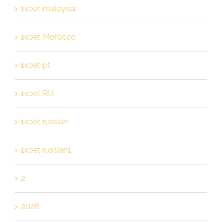
1xbet malaysia
1xbet Morocco
1xbet pt
1xbet RU
1xbet russian
1xbet russian1
2
2026