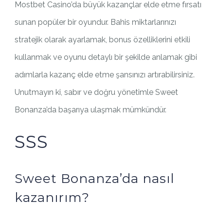
Mostbet Casino’da büyük kazançlar elde etme fırsatı
sunan popüler bir oyundur. Bahis miktarlarınızı
stratejik olarak ayarlamak, bonus özelliklerini etkili
kullanmak ve oyunu detaylı bir şekilde anlamak gibi
adımlarla kazanç elde etme şansınızı artırabilirsiniz.
Unutmayın ki, sabır ve doğru yönetimle Sweet
Bonanza’da başarıya ulaşmak mümkündür.
SSS
Sweet Bonanza’da nasıl
kazanırım?