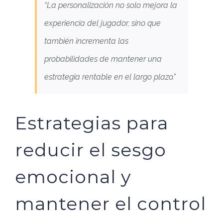
“La personalización no solo mejora la
experiencia del jugador, sino que
también incrementa las
probabilidades de mantener una
estrategia rentable en el largo plazo.”
Estrategias para
reducir el sesgo
emocional y
mantener el control