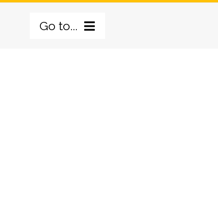
Skip
Go to...
to
content
BERANDA
TENTANG KAMI
PILAR PROGRAM
SEJARAH
GALERI
VISI MISI
PILAR PELATIHAN
BERITA
PROFIL
PILAR KESAKSIAN
HUBUNGI KAMI
LOGO BARU
PILAR PELAYANAN
BERITA UTAMA