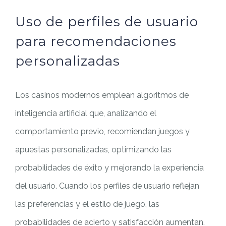
Uso de perfiles de usuario
para recomendaciones
personalizadas
Los casinos modernos emplean algoritmos de
inteligencia artificial que, analizando el
comportamiento previo, recomiendan juegos y
apuestas personalizadas, optimizando las
probabilidades de éxito y mejorando la experiencia
del usuario. Cuando los perfiles de usuario reflejan
las preferencias y el estilo de juego, las
probabilidades de acierto y satisfacción aumentan.