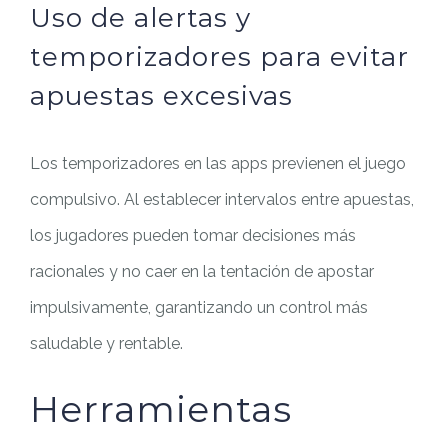
Uso de alertas y
temporizadores para evitar
apuestas excesivas
Los temporizadores en las apps previenen el juego
compulsivo. Al establecer intervalos entre apuestas,
los jugadores pueden tomar decisiones más
racionales y no caer en la tentación de apostar
impulsivamente, garantizando un control más
saludable y rentable.
Herramientas