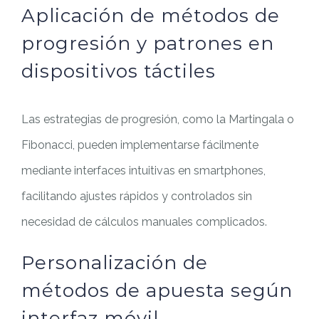
Aplicación de métodos de
progresión y patrones en
dispositivos táctiles
Las estrategias de progresión, como la Martingala o
Fibonacci, pueden implementarse fácilmente
mediante interfaces intuitivas en smartphones,
facilitando ajustes rápidos y controlados sin
necesidad de cálculos manuales complicados.
Personalización de
métodos de apuesta según
interfaz móvil