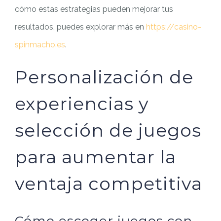
cómo estas estrategias pueden mejorar tus
resultados, puedes explorar más en
https://casino-
spinmacho.es
.
Personalización de
experiencias y
selección de juegos
para aumentar la
ventaja competitiva