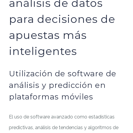
análisis de datos
para decisiones de
apuestas más
inteligentes
Utilización de software de
análisis y predicción en
plataformas móviles
El uso de software avanzado como estadísticas
predictivas, análisis de tendencias y algoritmos de