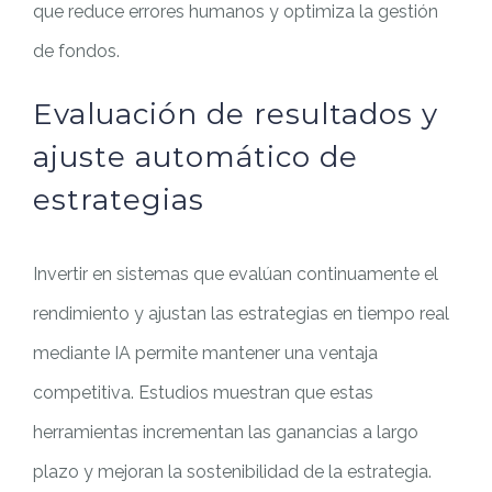
que reduce errores humanos y optimiza la gestión
de fondos.
Evaluación de resultados y
ajuste automático de
estrategias
Invertir en sistemas que evalúan continuamente el
rendimiento y ajustan las estrategias en tiempo real
mediante IA permite mantener una ventaja
competitiva. Estudios muestran que estas
herramientas incrementan las ganancias a largo
plazo y mejoran la sostenibilidad de la estrategia.