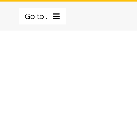
Skip
Go to...
to
content
BERANDA
TENTANG KAMI
PILAR PROGRAM
SEJARAH
GALERI
VISI MISI
PILAR PELATIHAN
BERITA
PROFIL
PILAR KESAKSIAN
HUBUNGI KAMI
LOGO BARU
PILAR PELAYANAN
BERITA UTAMA