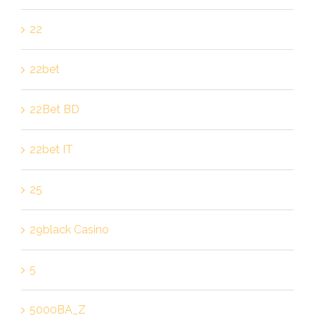
22
22bet
22Bet BD
22bet IT
25
29black Casino
5
5000BA_Z