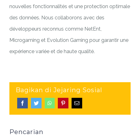
nouvelles fonctionnalités et une protection optimale
des données. Nous collaborons avec des
développeurs reconnus comme NetEnt,
Microgaming et Evolution Gaming pour garantir une
expérience variée et de haute qualité.
Bagikan di Jejaring Sosial
Pencarian