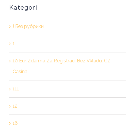
Kategori
! Без рубрики
1
10 Eur Zdarma Za Registraci Bez Vkladu: CZ
Casina
111
12
16