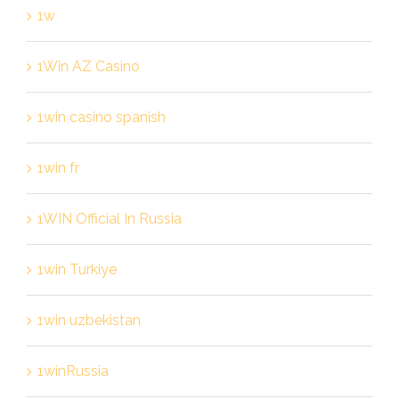
1w
1Win AZ Casino
1win casino spanish
1win fr
1WIN Official In Russia
1win Turkiye
1win uzbekistan
1winRussia