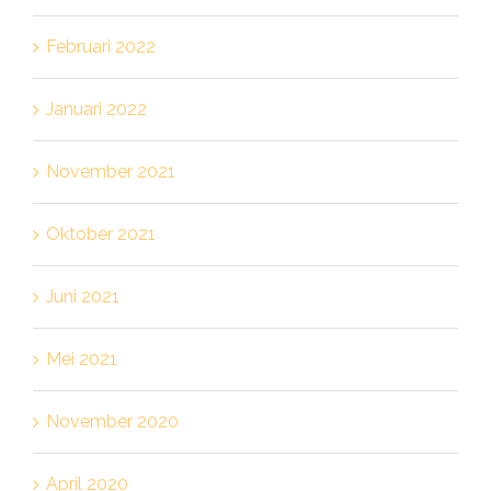
Februari 2022
Januari 2022
November 2021
Oktober 2021
Juni 2021
Mei 2021
November 2020
April 2020