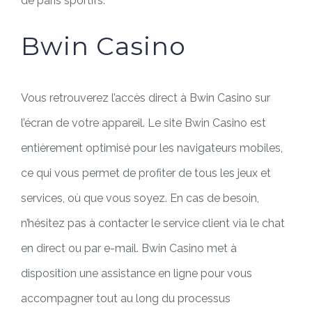
de paris sportifs.
Bwin Casino
Vous retrouverez l’accès direct à Bwin Casino sur
l’écran de votre appareil. Le site Bwin Casino est
entièrement optimisé pour les navigateurs mobiles,
ce qui vous permet de profiter de tous les jeux et
services, où que vous soyez. En cas de besoin,
n’hésitez pas à contacter le service client via le chat
en direct ou par e-mail. Bwin Casino met à
disposition une assistance en ligne pour vous
accompagner tout au long du processus