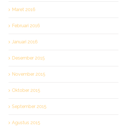
Maret 2016
Februari 2016
Januari 2016
Desember 2015
November 2015
Oktober 2015
September 2015
Agustus 2015