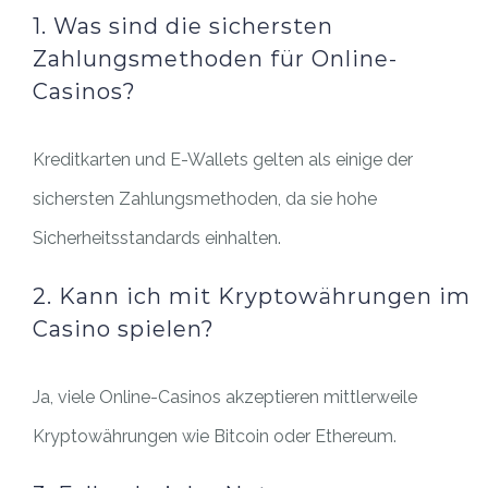
1. Was sind die sichersten
Zahlungsmethoden für Online-
Casinos?
Kreditkarten und E-Wallets gelten als einige der
sichersten Zahlungsmethoden, da sie hohe
Sicherheitsstandards einhalten.
2. Kann ich mit Kryptowährungen im
Casino spielen?
Ja, viele Online-Casinos akzeptieren mittlerweile
Kryptowährungen wie Bitcoin oder Ethereum.