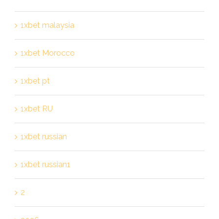
1xbet malaysia
1xbet Morocco
1xbet pt
1xbet RU
1xbet russian
1xbet russian1
2