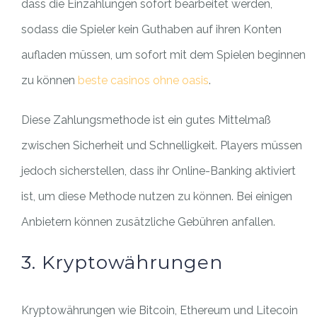
dass die Einzahlungen sofort bearbeitet werden,
sodass die Spieler kein Guthaben auf ihren Konten
aufladen müssen, um sofort mit dem Spielen beginnen
zu können
beste casinos ohne oasis
.
Diese Zahlungsmethode ist ein gutes Mittelmaß
zwischen Sicherheit und Schnelligkeit. Players müssen
jedoch sicherstellen, dass ihr Online-Banking aktiviert
ist, um diese Methode nutzen zu können. Bei einigen
Anbietern können zusätzliche Gebühren anfallen.
3. Kryptowährungen
Kryptowährungen wie Bitcoin, Ethereum und Litecoin