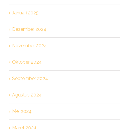
Januari 2025
Desember 2024
November 2024
Oktober 2024
September 2024
Agustus 2024
Mei 2024
Maret 2024