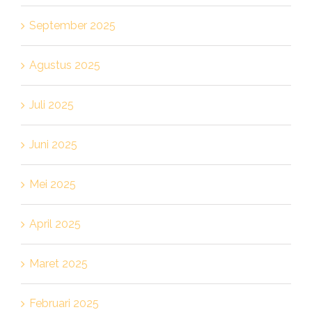
September 2025
Agustus 2025
Juli 2025
Juni 2025
Mei 2025
April 2025
Maret 2025
Februari 2025