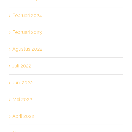
Februari 2024
Februari 2023
Agustus 2022
Juli 2022
Juni 2022
Mei 2022
April 2022