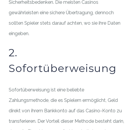
Sicherheitsbedenken. Die meisten Casinos
gewährleisten eine sichere Übertragung, dennoch
sollten Spieler stets darauf achten, wo sie ihre Daten
eingeben.
2.
Sofortüberweisung
Sofortüberweisung ist eine beliebte
Zahlungsmethode, die es Spielern ermöglicht, Geld
direkt von ihrem Bankkonto auf das Casino-Konto zu
transferieren. Der Vorteil dieser Methode besteht darin,