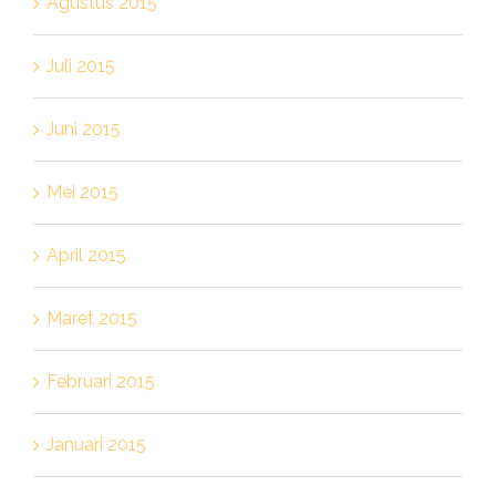
Agustus 2015
Juli 2015
Juni 2015
Mei 2015
April 2015
Maret 2015
Februari 2015
Januari 2015