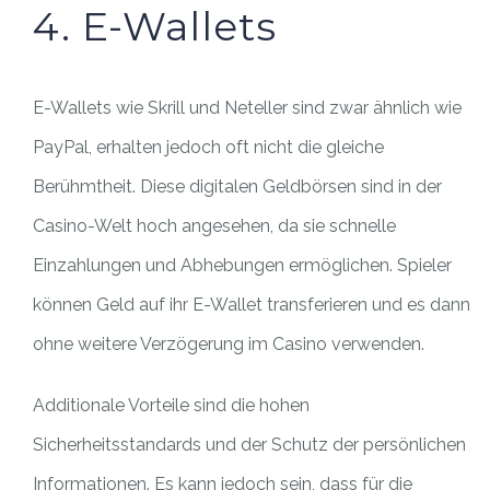
4. E-Wallets
E-Wallets wie Skrill und Neteller sind zwar ähnlich wie
PayPal, erhalten jedoch oft nicht die gleiche
Berühmtheit. Diese digitalen Geldbörsen sind in der
Casino-Welt hoch angesehen, da sie schnelle
Einzahlungen und Abhebungen ermöglichen. Spieler
können Geld auf ihr E-Wallet transferieren und es dann
ohne weitere Verzögerung im Casino verwenden.
Additionale Vorteile sind die hohen
Sicherheitsstandards und der Schutz der persönlichen
Informationen. Es kann jedoch sein, dass für die