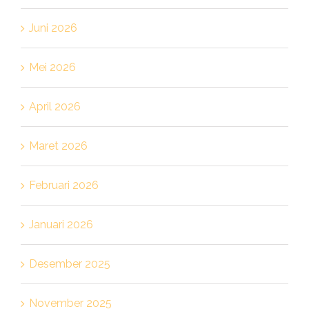
Juni 2026
Mei 2026
April 2026
Maret 2026
Februari 2026
Januari 2026
Desember 2025
November 2025