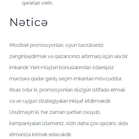
qərarları verin.
Nəticə
Mostbet promosyonları, oyun təcrübənizi
zənginləşdirmək və qazancınızı artırmaq üçün əla bir
imkandır. Yeni müştəri bonuslarından ödənişsiz
mərclərə qədər geniş seçim imkanları mövcuddur.
Əsas odur ki, promosyonları düzgün istifadə etmək
və ən uyğun strategiyaları inkişaf etdirməkdir.
Unutmayın ki, hər zaman şərtləri oxuyub,
kampaniyaları izləməniz, sizin daha çox qazanc əldə
etmənizə kömək edəcəkdir.