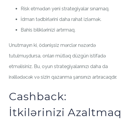
Risk etmədən yeni strategiyalar sınamaq.
İdman tədbirlərini daha rahat izləmək.
Bahis biliklərinizi artırmaq.
Unutmayın ki, ödənişsiz mərclər nəzərdə
tutulmuşdursa, onları mütləq düzgün istifadə
etməlisiniz. Bu, oyun strategiyalarınızı daha da
irəlilədəcək və sizin qazanma şansınızı artıracaqdır.
Cashback:
İtkilərinizi Azaltmaq