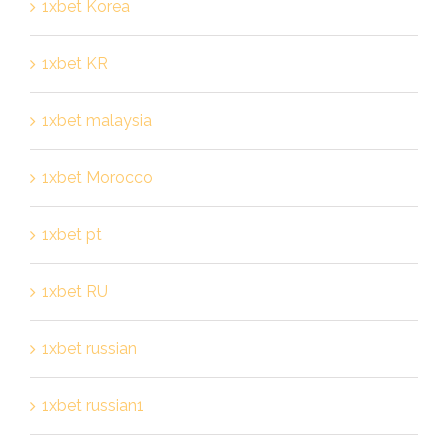
1xbet Korea
1xbet KR
1xbet malaysia
1xbet Morocco
1xbet pt
1xbet RU
1xbet russian
1xbet russian1