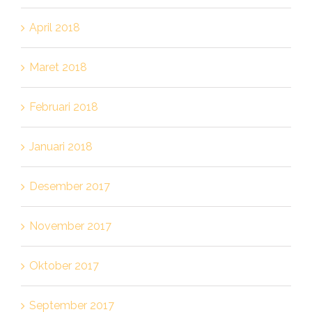
April 2018
Maret 2018
Februari 2018
Januari 2018
Desember 2017
November 2017
Oktober 2017
September 2017