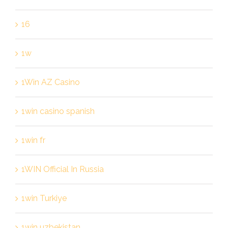
16
1w
1Win AZ Casino
1win casino spanish
1win fr
1WIN Official In Russia
1win Turkiye
1win uzbekistan