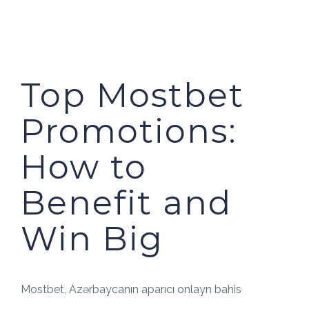
PILAR MEDIA
CERITA SOS
PILAR PELAYANAN KEMASYARAKATAN
AGENDA SOS
Top Mostbet
Promotions:
How to
Benefit and
Win Big
Mostbet, Azərbaycanın aparıcı onlayn bahis