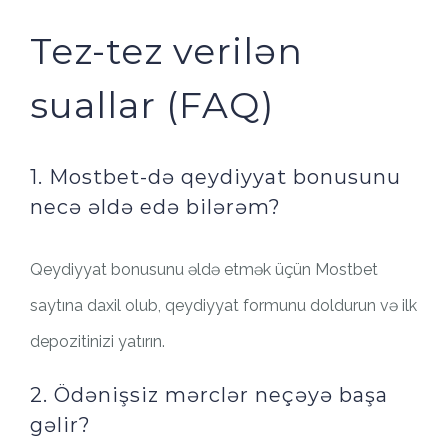
Tez-tez verilən
suallar (FAQ)
1. Mostbet-də qeydiyyat bonusunu
necə əldə edə bilərəm?
Qeydiyyat bonusunu əldə etmək üçün Mostbet
saytına daxil olub, qeydiyyat formunu doldurun və ilk
depozitinizi yatırın.
2. Ödənişsiz mərclər neçəyə başa
gəlir?