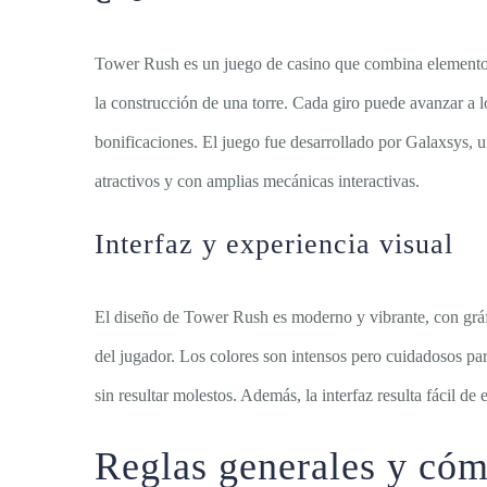
Tower Rush es un juego de casino que combina elementos
la construcción de una torre. Cada giro puede avanzar a 
bonificaciones. El juego fue desarrollado por Galaxsys, 
atractivos y con amplias mecánicas interactivas.
Interfaz y experiencia visual
El diseño de Tower Rush es moderno y vibrante, con gráf
del jugador. Los colores son intensos pero cuidadosos par
sin resultar molestos. Además, la interfaz resulta fácil de
Reglas generales y cóm