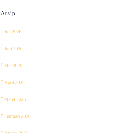
Arsip
Juli 2026
Juni 2026
Mei 2026
April 2026
Maret 2026
Februari 2026