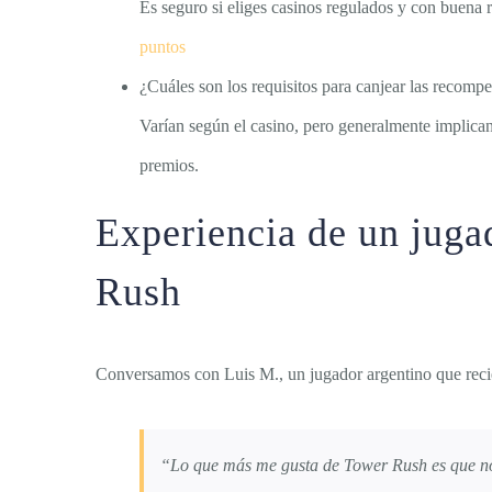
Es seguro si eliges casinos regulados y con buena 
puntos
¿Cuáles son los requisitos para canjear las recomp
Varían según el casino, pero generalmente implican
premios.
Experiencia de un jug
Rush
Conversamos con Luis M., un jugador argentino que reci
“Lo que más me gusta de Tower Rush es que no