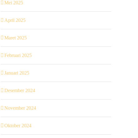
Mei 2025
April 2025
Maret 2025
Februari 2025
Januari 2025
Desember 2024
November 2024
Oktober 2024