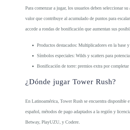
Para comenzar a jugar, los usuarios deben seleccionar su a
valor que contribuye al acumulado de puntos para escalar l
accede a rondas de bonificación que aumentan sus posib
Productos destacados: Multiplicadores en la base y 
Símbolos especiales: Wilds y scatters para potencia
Bonificación de torre: premios extra por completar 
¿Dónde jugar Tower Rush?
En Latinoamérica, Tower Rush se encuentra disponible en
español, métodos de pago adaptados a la región y licenci
Betway, PlayUZU, y Codere.