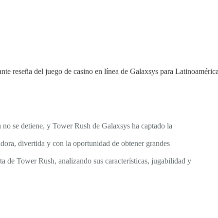
te reseña del juego de casino en línea de Galaxsys para Latinoaméric
a no se detiene, y Tower Rush de Galaxsys ha captado la
dora, divertida y con la oportunidad de obtener grandes
ta de Tower Rush, analizando sus características, jugabilidad y