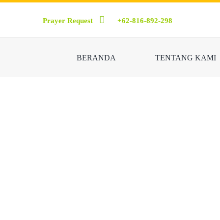
Skip
Prayer Request
+62-816-892-298
to
content
BERANDA
TENTANG KAMI