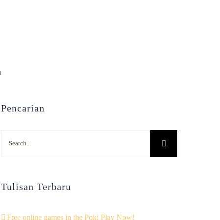
a
Pencarian
Search
for:
Tulisan Terbaru
Free online games in the Poki Play Now!