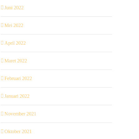
Juni 2022
Mei 2022
April 2022
Maret 2022
Februari 2022
Januari 2022
November 2021
Oktober 2021