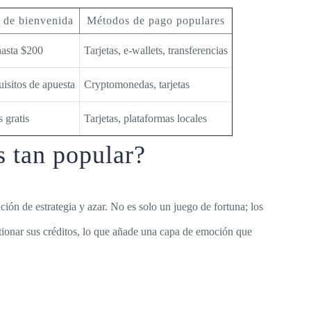
 de bienvenida
Métodos de pago populares
asta $200
Tarjetas, e-wallets, transferencias
uisitos de apuesta
Cryptomonedas, tarjetas
s gratis
Tarjetas, plataformas locales
 tan popular?
ión de estrategia y azar. No es solo un juego de fortuna; los
tionar sus créditos, lo que añade una capa de emoción que