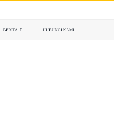
BERITA
HUBUNGI KAMI