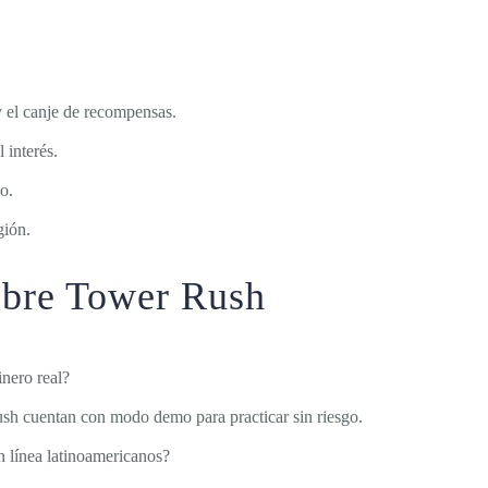
y el canje de recompensas.
 interés.
o.
gión.
obre Tower Rush
nero real?
ush cuentan con modo demo para practicar sin riesgo.
 línea latinoamericanos?