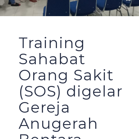
PILAR MEDIA
CERITA SOS
PILAR PELAYANAN KEMASYARAKATAN
AGENDA SOS
Training
Sahabat
Orang Sakit
(SOS) digelar
Gereja
Anugerah