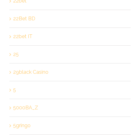
22bet
22Bet BD
22bet IT
25
29black Casino
5
5000BA_Z
5gringo