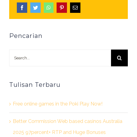
Pencarian
Search
for:
Tulisan Terbaru
Free online games in the Poki Play Now!
Better Commission Web based casinos Australia
2025 97percent+ RTP and Huge Bonuses