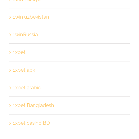
1win uzbekistan
1winRussia
1xbet
1xbet apk
1xbet arabic
1xbet Bangladesh
1xbet casino BD