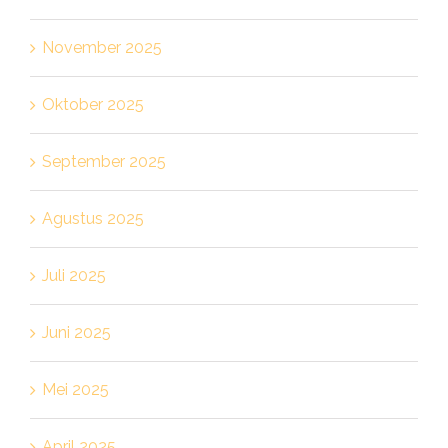
November 2025
Oktober 2025
September 2025
Agustus 2025
Juli 2025
Juni 2025
Mei 2025
April 2025