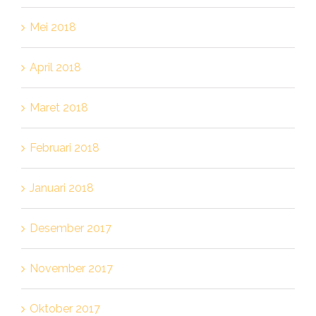
Mei 2018
April 2018
Maret 2018
Februari 2018
Januari 2018
Desember 2017
November 2017
Oktober 2017