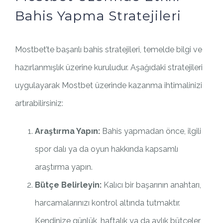
Bahis Yapma Stratejileri
Mostbet’te başarılı bahis stratejileri, temelde bilgi ve
hazırlanmışlık üzerine kuruludur. Aşağıdaki stratejileri
uygulayarak Mostbet üzerinde kazanma ihtimalinizi
artırabilirsiniz:
Araştırma Yapın:
Bahis yapmadan önce, ilgili
spor dalı ya da oyun hakkında kapsamlı
araştırma yapın.
Bütçe Belirleyin:
Kalıcı bir başarının anahtarı,
harcamalarınızı kontrol altında tutmaktır.
Kendinize günlük, haftalık ya da aylık bütçeler