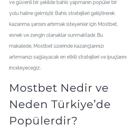
ve güvenli bir şekilde bahis yapmanın popüler bir
yolu haline gelmiştir. Bahis stratejileri geliştirerek
kazanma şansını artırmak isteyenler için Mostbet,
esnek ve zengin olanaklar sunmaktadır. Bu
makalede, Mostbet üzerinde kazançlarınızı
artırmanızı sağlayacak en etkili stratejileri ve ipuçlarını
inceleyeceğiz.
Mostbet Nedir ve
Neden Türkiye’de
Popülerdir?