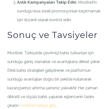
Anlık Kampanyaları Takip Edin:
Mostbet’in
sunduğu kısa süreli promosyonları kaçırmamak
için düzenli olarak kontrol edin.
Sonuç ve Tavsiyeler
Mostbet, Türkiye’de çevrimiçi bahis tutkunları için
sunduğu geniş olanaklar ve avantajlarla dikkat çeker.
Etkili bahis stratejileri geliştirerek ve platformun
sunduğu avantajları doğru bir şekilde kullanarak
kazançlarınızı artırma şansınız yüksektir. Her zaman
dikkatli ve ölçülü bahis yaparak eğlencenin tadını
çıkarın
mostbet turkiye giris
.