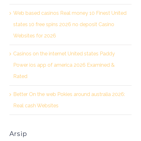
Web based casinos Real money 10 Finest United
states 10 free spins 2026 no deposit Casino
Websites for 2026
Casinos on the internet United states Paddy
Power ios app of america 2026 Examined &
Rated
Better On the web Pokies around australia 2026:
Real cash Websites
Arsip