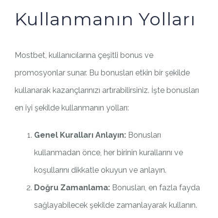
Kullanmanın Yolları
Mostbet, kullanıcılarına çeşitli bonus ve
promosyonlar sunar. Bu bonusları etkin bir şekilde
kullanarak kazançlarınızı artırabilirsiniz. İşte bonusları
en iyi şekilde kullanmanın yolları:
Genel Kuralları Anlayın:
Bonusları
kullanmadan önce, her birinin kurallarını ve
koşullarını dikkatle okuyun ve anlayın.
Doğru Zamanlama:
Bonusları, en fazla fayda
sağlayabilecek şekilde zamanlayarak kullanın.