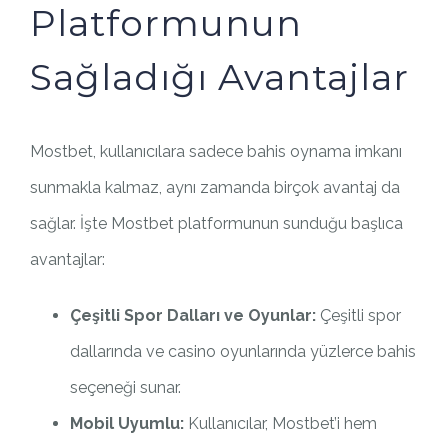
Platformunun
Sağladığı Avantajlar
Mostbet, kullanıcılara sadece bahis oynama imkanı
sunmakla kalmaz, aynı zamanda birçok avantaj da
sağlar. İşte Mostbet platformunun sunduğu başlıca
avantajlar:
Çeşitli Spor Dalları ve Oyunlar:
Çeşitli spor
dallarında ve casino oyunlarında yüzlerce bahis
seçeneği sunar.
Mobil Uyumlu:
Kullanıcılar, Mostbet’i hem