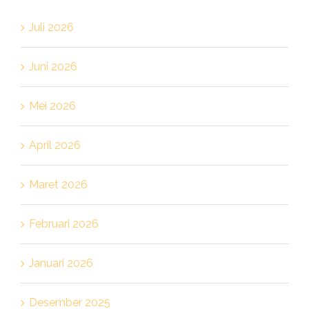
Juli 2026
Juni 2026
Mei 2026
April 2026
Maret 2026
Februari 2026
Januari 2026
Desember 2025