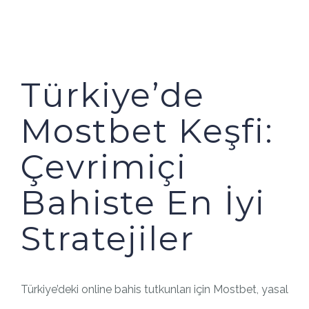
PILAR MEDIA
CERITA SOS
PILAR PELAYANAN KEMASYARAKATAN
AGENDA SOS
Türkiye’de
Mostbet Keşfi:
Çevrimiçi
Bahiste En İyi
Stratejiler
Türkiye’deki online bahis tutkunları için Mostbet, yasal