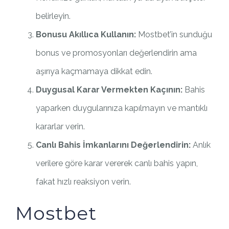
belirleyin.
Bonusu Akıllıca Kullanın:
Mostbet’in sunduğu
bonus ve promosyonları değerlendirin ama
aşırıya kaçmamaya dikkat edin.
Duygusal Karar Vermekten Kaçının:
Bahis
yaparken duygularınıza kapılmayın ve mantıklı
kararlar verin.
Canlı Bahis İmkanlarını Değerlendirin:
Anlık
verilere göre karar vererek canlı bahis yapın,
fakat hızlı reaksiyon verin.
Mostbet