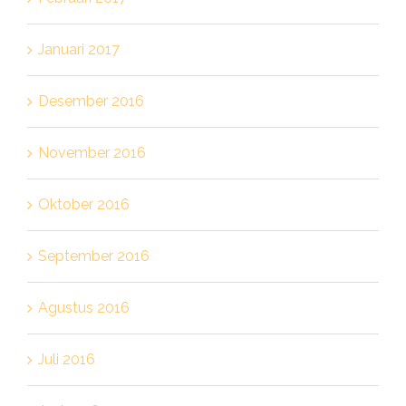
Januari 2017
Desember 2016
November 2016
Oktober 2016
September 2016
Agustus 2016
Juli 2016