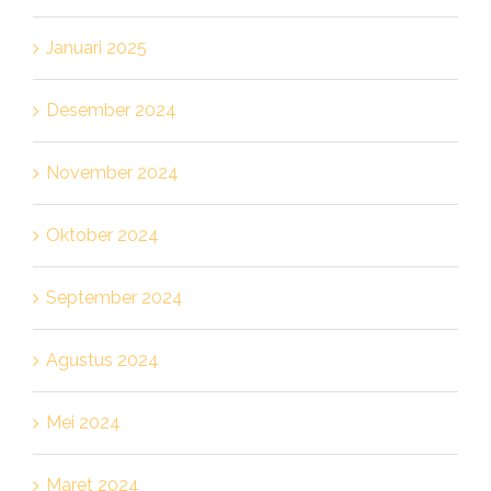
Januari 2025
Desember 2024
November 2024
Oktober 2024
September 2024
Agustus 2024
Mei 2024
Maret 2024