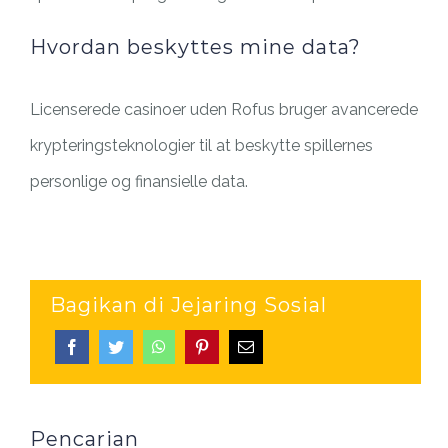
Hvordan beskyttes mine data?
Licenserede casinoer uden Rofus bruger avancerede
krypteringsteknologier til at beskytte spillernes
personlige og finansielle data.
Bagikan di Jejaring Sosial
Pencarian