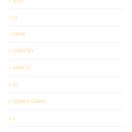
2026
22
22bet
22Bet BD
22bet IT
25
29black Casino
5