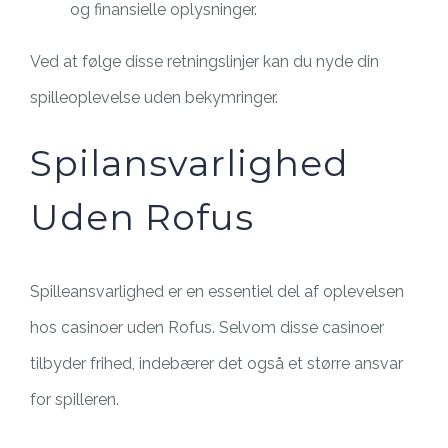
og finansielle oplysninger.
Ved at følge disse retningslinjer kan du nyde din
spilleoplevelse uden bekymringer.
Spilansvarlighed
Uden Rofus
Spilleansvarlighed er en essentiel del af oplevelsen
hos casinoer uden Rofus. Selvom disse casinoer
tilbyder frihed, indebærer det også et større ansvar
for spilleren.