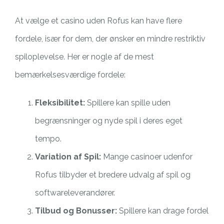
At vælge et casino uden Rofus kan have flere
fordele, især for dem, der ønsker en mindre restriktiv
spiloplevelse. Her er nogle af de mest
bemærkelsesværdige fordele:
Fleksibilitet:
Spillere kan spille uden
begrænsninger og nyde spil i deres eget
tempo.
Variation af Spil:
Mange casinoer udenfor
Rofus tilbyder et bredere udvalg af spil og
softwareleverandører.
Tilbud og Bonusser:
Spillere kan drage fordel