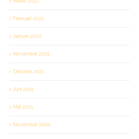
Maret 2022
Februari 2022
Januari 2022
November 2021
Oktober 2021
Juni 2021
Mei 2021
November 2020