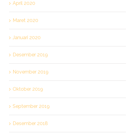
April 2020
Maret 2020
Januari 2020
Desember 2019
November 2019
Oktober 2019
September 2019
Desember 2018