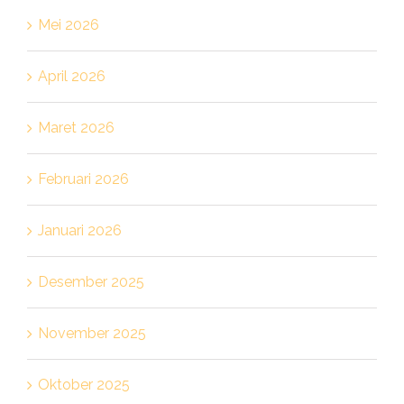
Mei 2026
April 2026
Maret 2026
Februari 2026
Januari 2026
Desember 2025
November 2025
Oktober 2025