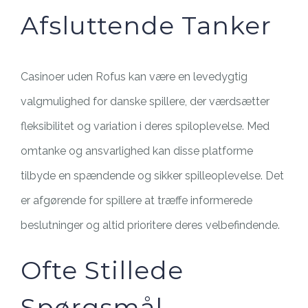
Afsluttende Tanker
Casinoer uden Rofus kan være en levedygtig
valgmulighed for danske spillere, der værdsætter
fleksibilitet og variation i deres spiloplevelse. Med
omtanke og ansvarlighed kan disse platforme
tilbyde en spændende og sikker spilleoplevelse. Det
er afgørende for spillere at træffe informerede
beslutninger og altid prioritere deres velbefindende.
Ofte Stillede
Spørgsmål