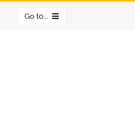
Skip
Go to...
to
content
BERANDA
TENTANG KAMI
PILAR PROGRAM
SEJARAH
GALERI
VISI MISI
PILAR PELATIHAN
BERITA
PROFIL
PILAR KESAKSIAN
HUBUNGI KAMI
LOGO BARU
PILAR PELAYANAN
BERITA UTAMA