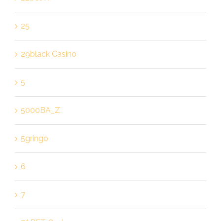
25
29black Casino
5
5000BA_Z
5gringo
6
7