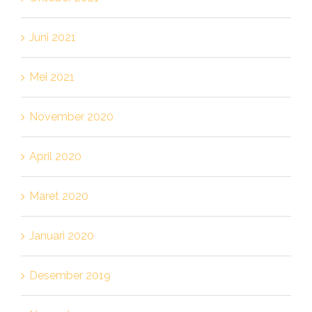
Juni 2021
Mei 2021
November 2020
April 2020
Maret 2020
Januari 2020
Desember 2019