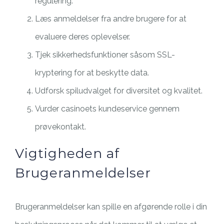
regulering.
Læs anmeldelser fra andre brugere for at
evaluere deres oplevelser.
Tjek sikkerhedsfunktioner såsom SSL-
kryptering for at beskytte data.
Udforsk spiludvalget for diversitet og kvalitet.
Vurder casinoets kundeservice gennem
prøvekontakt.
Vigtigheden af
Brugeranmeldelser
Brugeranmeldelser kan spille en afgørende rolle i din