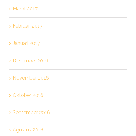
Maret 2017
Februari 2017
Januari 2017
Desember 2016
November 2016
Oktober 2016
September 2016
Agustus 2016