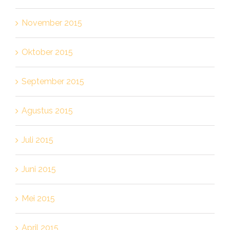
November 2015
Oktober 2015
September 2015
Agustus 2015
Juli 2015
Juni 2015
Mei 2015
April 2015