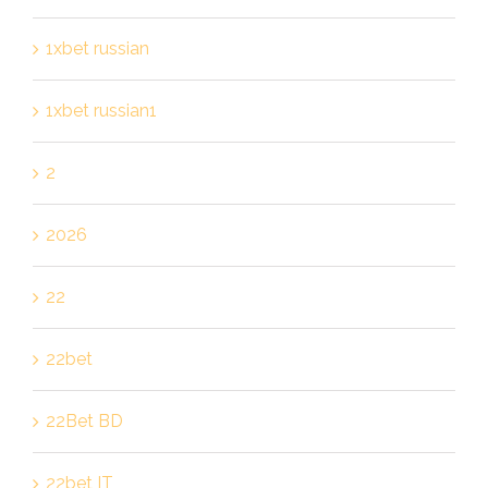
1xbet russian
1xbet russian1
2
2026
22
22bet
22Bet BD
22bet IT