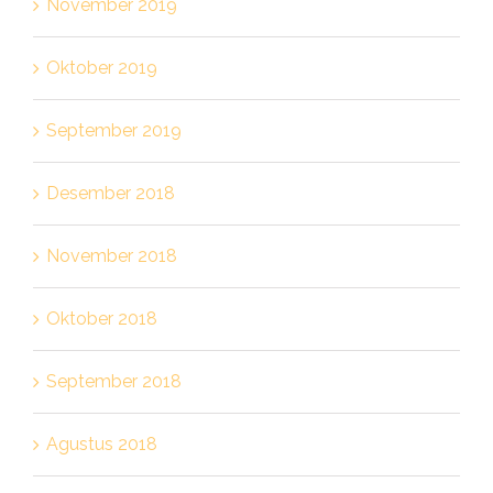
November 2019
Oktober 2019
September 2019
Desember 2018
November 2018
Oktober 2018
September 2018
Agustus 2018