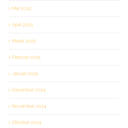
Mei 2025
April 2025
Maret 2025
Februari 2025
Januari 2025
Desember 2024
November 2024
Oktober 2024