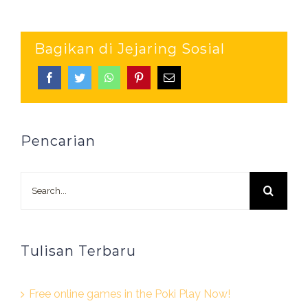
Bagikan di Jejaring Sosial
Pencarian
Search
for:
Tulisan Terbaru
Free online games in the Poki Play Now!