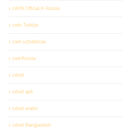
1WIN Official In Russia
1win Turkiye
1win uzbekistan
1winRussia
1xbet
1xbet apk
1xbet arabic
1xbet Bangladesh