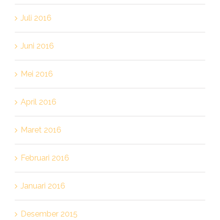
Juli 2016
Juni 2016
Mei 2016
April 2016
Maret 2016
Februari 2016
Januari 2016
Desember 2015