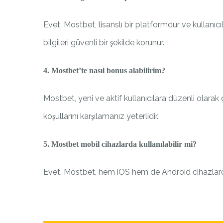
Evet, Mostbet, lisanslı bir platformdur ve kullanıcı
bilgileri güvenli bir şekilde korunur.
4. Mostbet’te nasıl bonus alabilirim?
Mostbet, yeni ve aktif kullanıcılara düzenli olara
koşullarını karşılamanız yeterlidir.
5. Mostbet mobil cihazlarda kullanılabilir mi?
Evet, Mostbet, hem iOS hem de Android cihazlarda