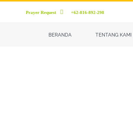
Skip
Prayer Request
+62-816-892-298
to
content
BERANDA
TENTANG KAMI