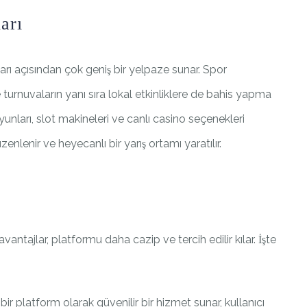
arı
ı açısından çok geniş bir yelpaze sunar. Spor
turnuvaların yanı sıra lokal etkinliklere de bahis yapma
unları, slot makineleri ve canlı casino seçenekleri
üzenlenir ve heyecanlı bir yarış ortamı yaratılır.
 avantajlar, platformu daha cazip ve tercih edilir kılar. İşte
bir platform olarak güvenilir bir hizmet sunar, kullanıcı