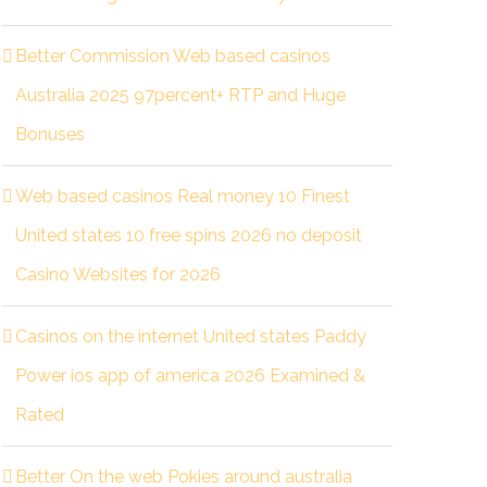
Better Commission Web based casinos
Australia 2025 97percent+ RTP and Huge
Bonuses
Web based casinos Real money 10 Finest
United states 10 free spins 2026 no deposit
Casino Websites for 2026
Casinos on the internet United states Paddy
Power ios app of america 2026 Examined &
Rated
Better On the web Pokies around australia