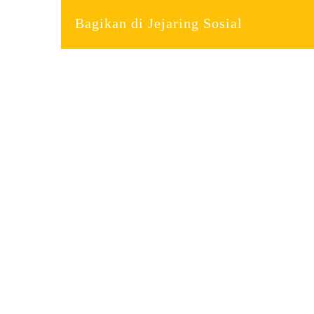
Bagikan di Jejaring Sosial