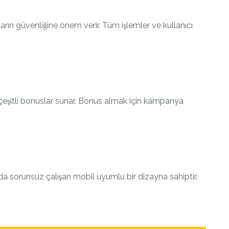
ların güvenliğine önem verir. Tüm işlemler ve kullanıcı
k çeşitli bonuslar sunar. Bonus almak için kampanya
 sorunsuz çalışan mobil uyumlu bir dizayna sahiptir.