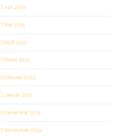
Juni 2025
Mei 2025
April 2025
Maret 2025
Februari 2025
Januari 2025
Desember 2024
November 2024