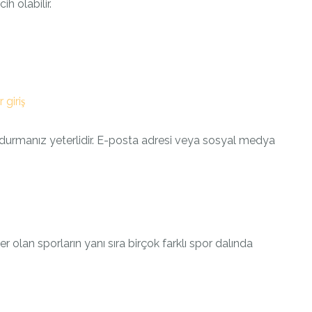
h olabilir.
 giriş
ldurmanız yeterlidir. E-posta adresi veya sosyal medya
 olan sporların yanı sıra birçok farklı spor dalında