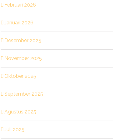
Februari 2026
Januari 2026
Desember 2025
November 2025
Oktober 2025
September 2025
Agustus 2025
Juli 2025