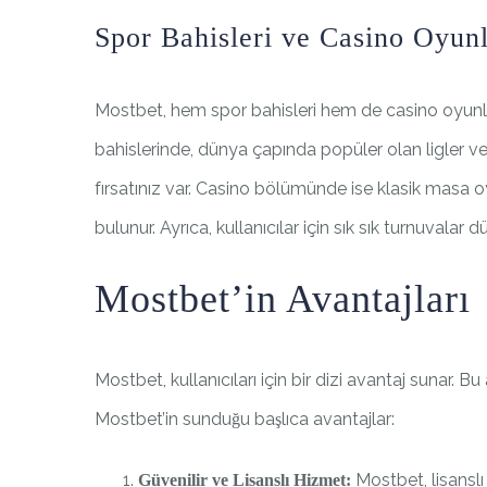
Spor Bahisleri ve Casino Oyunl
Mostbet, hem spor bahisleri hem de casino oyunlar
bahislerinde, dünya çapında popüler olan ligler ve 
fırsatınız var. Casino bölümünde ise klasik masa oy
bulunur. Ayrıca, kullanıcılar için sık sık turnuvalar d
Mostbet’in Avantajları
Mostbet, kullanıcıları için bir dizi avantaj sunar. Bu
Mostbet’in sunduğu başlıca avantajlar:
Mostbet, lisanslı 
Güvenilir ve Lisanslı Hizmet: