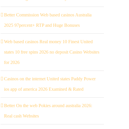
Better Commission Web based casinos Australia
2025 97percent+ RTP and Huge Bonuses
Web based casinos Real money 10 Finest United
states 10 free spins 2026 no deposit Casino Websites
for 2026
Casinos on the internet United states Paddy Power
ios app of america 2026 Examined & Rated
Better On the web Pokies around australia 2026:
Real cash Websites