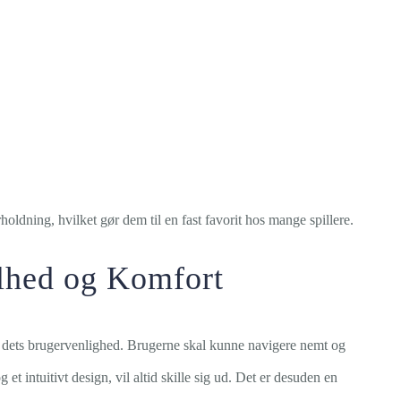
oldning, hvilket gør dem til en fast favorit hos mange spillere.
lhed og Komfort
r dets brugervenlighed. Brugerne skal kunne navigere nemt og
et intuitivt design, vil altid skille sig ud. Det er desuden en