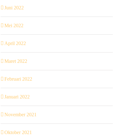
Juni 2022
Mei 2022
April 2022
Maret 2022
Februari 2022
Januari 2022
November 2021
Oktober 2021