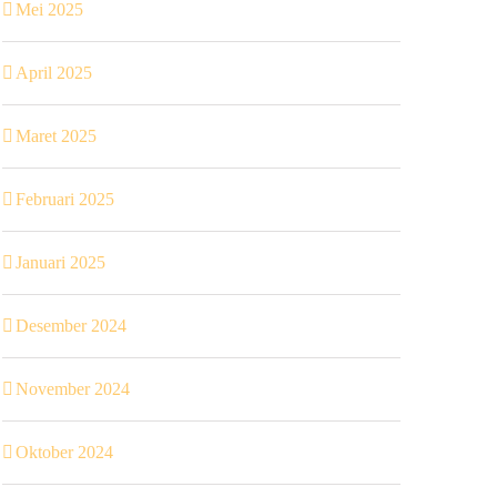
Mei 2025
April 2025
Maret 2025
Februari 2025
Januari 2025
Desember 2024
November 2024
Oktober 2024