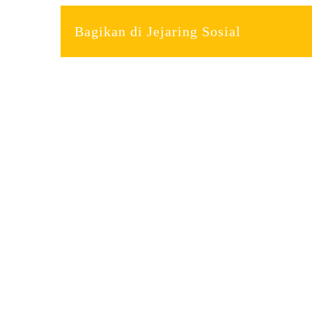
Bagikan di Jejaring Sosial