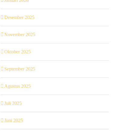
Januari 2026
Desember 2025
November 2025
Oktober 2025
September 2025
Agustus 2025
Juli 2025
Juni 2025