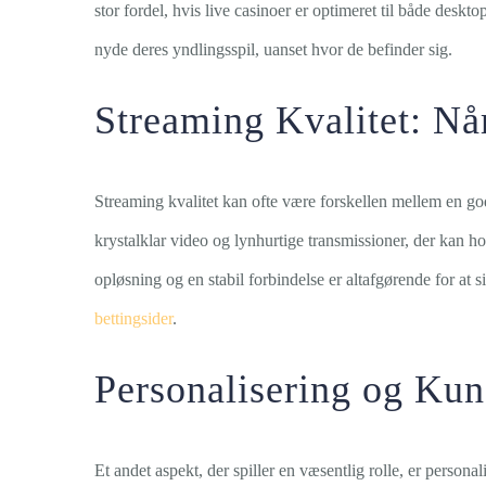
stor fordel, hvis live casinoer er optimeret til både deskt
nyde deres yndlingsspil, uanset hvor de befinder sig.
Streaming Kvalitet: Når
Streaming kvalitet kan ofte være forskellen mellem en god 
krystalklar video og lynhurtige transmissioner, der kan
opløsning og en stabil forbindelse er altafgørende for at s
bettingsider
.
Personalisering og Kun
Et andet aspekt, der spiller en væsentlig rolle, er perso