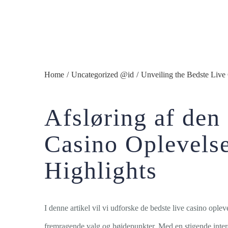
Home
/
Uncategorized @id
/
Unveiling the Bedste Live
Afsløring af den
Casino Oplevels
Highlights
I denne artikel vil vi udforske de bedste live casino ople
fremragende valg og højdepunkter. Med en stigende interes