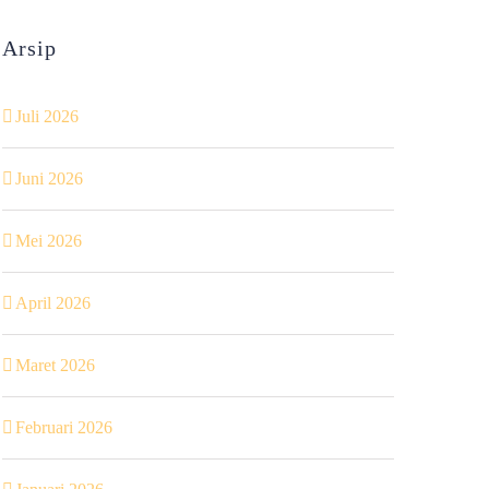
Arsip
Juli 2026
Juni 2026
Mei 2026
April 2026
Maret 2026
Februari 2026