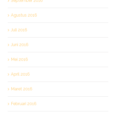
September 2016
Agustus 2016
Juli 2016
Juni 2016
Mei 2016
April 2016
Maret 2016
Februari 2016