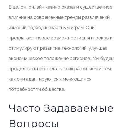
В целом, онлайн казино оказали существенное
влияние на современные тренды развлечений,
изменив подход к азартным играм. Они
предлагают новые возможности для игроков и
стимулируют развитие технологий, улучшая
экономическое положение регионов. Мы будем
продолжать наблюдать за их развитием и тем,
как они адаптируются к меняющимся
потребностям общества.
Часто Задаваемые
Вопросы