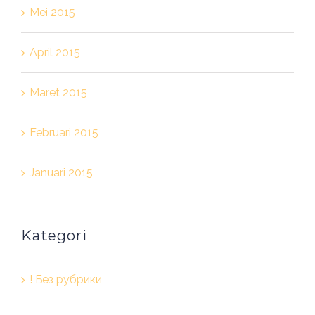
Mei 2015
April 2015
Maret 2015
Februari 2015
Januari 2015
Kategori
! Без рубрики