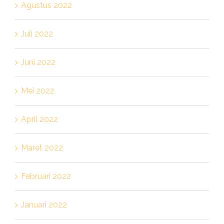
Agustus 2022
Juli 2022
Juni 2022
Mei 2022
April 2022
Maret 2022
Februari 2022
Januari 2022