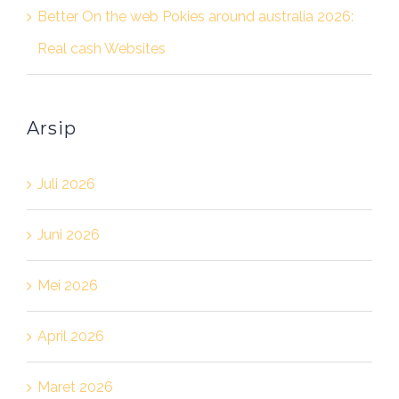
Better On the web Pokies around australia 2026:
Real cash Websites
Arsip
Juli 2026
Juni 2026
Mei 2026
April 2026
Maret 2026