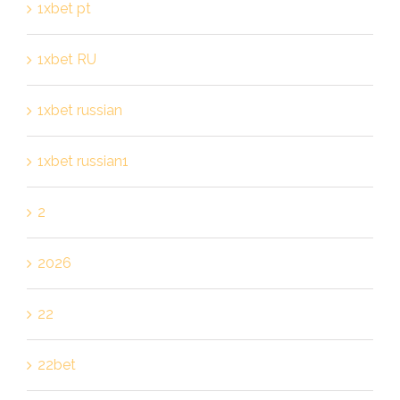
1xbet pt
1xbet RU
1xbet russian
1xbet russian1
2
2026
22
22bet