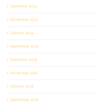
Desember 2019
November 2019
Oktober 2019
September 2019
Desember 2018
November 2018
Oktober 2018
September 2018