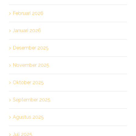
Februari 2026
Januari 2026
Desember 2025
November 2025
Oktober 2025
September 2025
Agustus 2025
Juli 2025