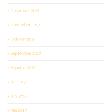
Desember 2017
November 2017
Oktober 2017
September 2017
Agustus 2017
Juli 2017
Juni 2017
Mei 2017