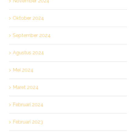
November 2024
Oktober 2024
September 2024
Agustus 2024
Mei 2024
Maret 2024
Februari 2024
Februari 2023